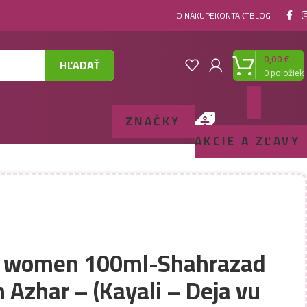
O NÁKUPE
KONTAKT
BLOG
0,00
€
HĽADAŤ
0
položiek
ZNAČKY
AKCIE A ZĽAVY
P women 100ml-Shahrazad
n Azhar – (Kayali – Deja vu