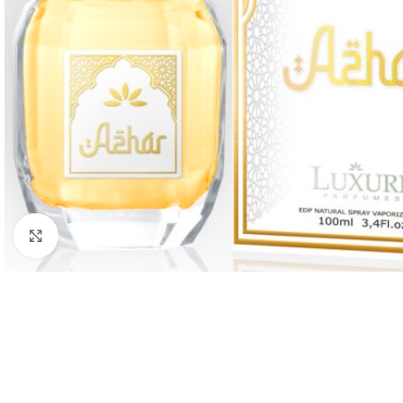
Zobraziť väčší obrázok