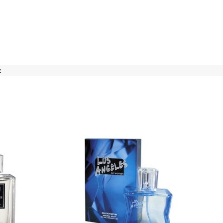
0ml-Entirety Relaxation – (Calvin Klein –
10,99
€
s) – P1032
00ml-Cool Glam in Red – (Carolina Herrera
10,99
€
 P1028
e
100ml-Like me – (Giorgio Armani – My
10,99
€
0ml-Vestito Brillar Cristal – (Versace –
10,99
€
1014
00ml-Amber Story Desert Gold –
10,99
€
 God of Fire) – P1036
00ml-Riviera – (Christian Dior –
10,99
€
9