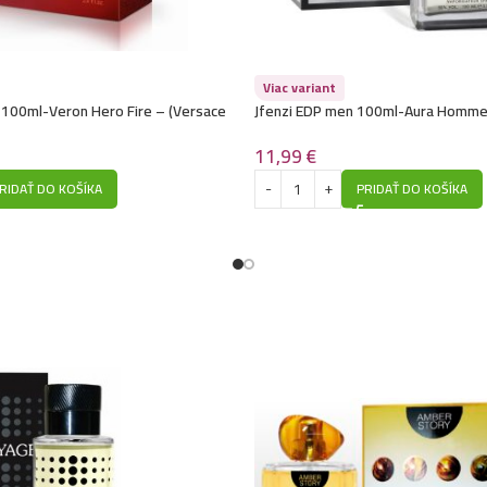
Luxure EDP women 
P1020
Luxure EDP women 
Viac variant
 100ml-Veron Hero Fire – (Versace
Jfenzi EDP men 100ml-Aura Homme (
P1030
Homme) – P538
11,99
€
Luxure EDP women 1
RIDAŤ DO KOŠÍKA
PRIDAŤ DO KOŠÍKA
Bvlgari Homme) – 
Luxure EDP women 1
La Nuit Trésor Musc
Luxure EDP women 1
(Lancome – La Vie Est
Luxure EDP women 
Devotion) – P1022