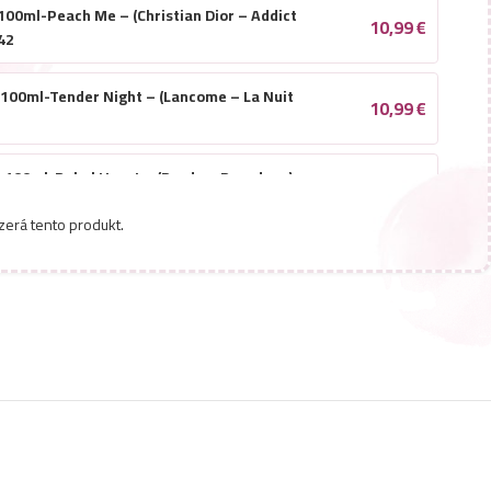
00ml-Peach Me – (Christian Dior – Addict
10,99
€
42
100ml-Tender Night – (Lancome – La Nuit
10,99
€
100ml-Rebel Heart – (Prada – Paradoxe) –
10,99
€
zerá tento produkt.
00ml-Yes I want you – (Giorgio Armani –
10,99
€
100ml-Elite Nombrado – (Chloé – Nomade)
10,99
€
00ml-Annie Excellent – (Thierry Mugler –
10,99
€
3