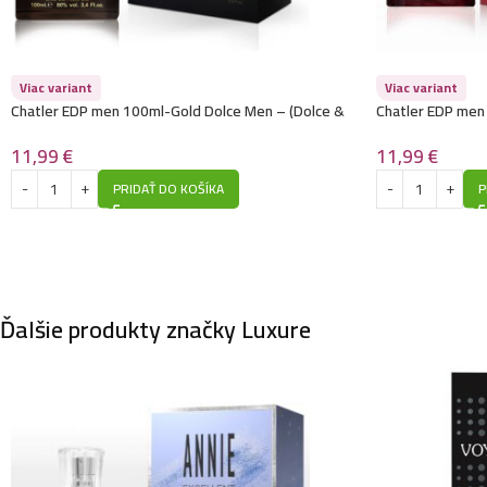
Viac variant
Viac variant
Chatler EDP men 100ml-Gold Dolce Men – (Dolce &
Chatler EDP men
Gabbana – The One)
– Eros Flame)
11,99
€
11,99
€
PRIDAŤ DO KOŠÍKA
P
Ďalšie produkty značky Luxure