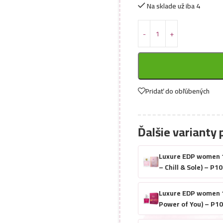
Na sklade už iba 4
Pridať do obľúbených
Ďalšie varianty 
Luxure EDP women 10
– Chill & Sole) – P1
Luxure EDP women 10
Power of You) – P1