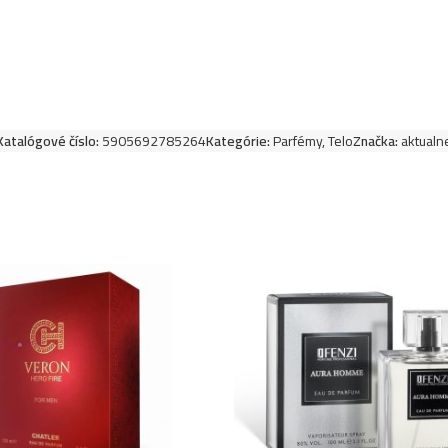
Luxure EDP women 10
Eternity Reflection
Luxure EDP women 1
– Very Good Girl) –
Katalógové číslo:
5905692785264
Kategórie:
Parfémy
,
Telo
Značka:
aktualn
Luxure EDP women 
Way) – P1015
Luxure EDP women 10
Bright Crystal) – P
Luxure EDP women 1
(Stephane Humbert –
Luxure EDP women 1
Dioriviera) – P101