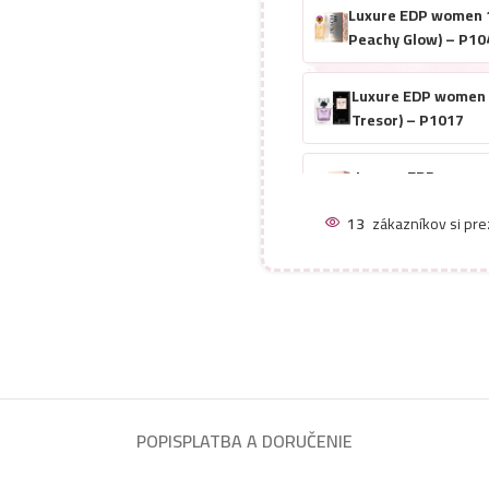
Luxure EDP women 1
Peachy Glow) – P10
Luxure EDP women 
Tresor) – P1017
Luxure EDP women 
P1013
13
zákazníkov si pre
Luxure EDP women 1
You) – P1018
Luxure EDP women 
– P1031
Luxure EDP women 1
POPIS
PLATBA A DORUČENIE
Angel Elixir) – P102