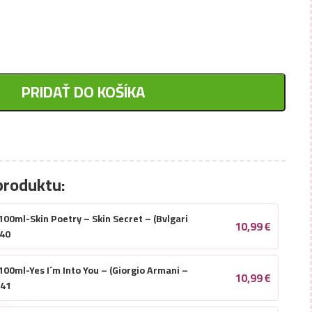
PRIDAŤ DO KOŠÍKA
produktu:
0ml-Skin Poetry – Skin Secret – (Bvlgari
10,99
€
040
0ml-Yes I´m Into You – (Giorgio Armani –
10,99
€
041