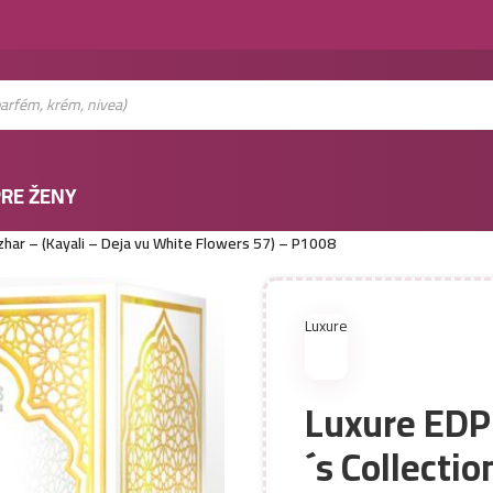
RE ŽENY
ar – (Kayali – Deja vu White Flowers 57) – P1008
Luxure
Luxure ED
´s Collectio