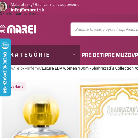
Máte otázky? Radi vám ich zodpovieme
Skip to navigation
info@marei.sk
Skip to main content
KATEGÓRIE
PRE DETI
PRE MUŽOV
P
Domov
/
Telo
/
Parfémy
/
Luxure EDP women 100ml-Shahrazad´s Collection Azh
Viac variant