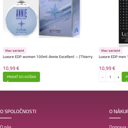
Viac variant
Viac variant
Luxure EDP women 100ml-Annie Excellent – (Thierry
Luxure EDP men 
Mugler – Angel Elixir) – P1023
Sauvage) – P15
10,99
€
10,99
€
PRIDAŤ DO KOŠÍKA
P
O SPOLOČNOSTI
O NÁKU
O nás
Doprava 