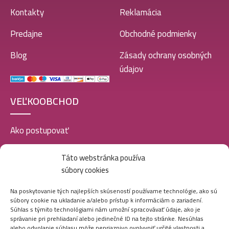
Kontakty
Reklamácia
Predajne
Obchodné podmienky
Blog
Zásady ochrany osobných
údajov
VEĽKOOBCHOD
Ako postupovať
Registrácia
Táto webstránka používa
súbory cookies
Doprava a platba
Veľkoobchod
Na poskytovanie tých najlepších skúseností používame technológie, ako sú
súbory cookie na ukladanie a/alebo prístup k informáciám o zariadení.
SOCIÁLNE SIETE
Súhlas s týmito technológiami nám umožní spracovávať údaje, ako je
správanie pri prehliadaní alebo jedinečné ID na tejto stránke. Nesúhlas
alebo odvolanie súhlasu môže nepriaznivo ovplyvniť určité vlastnosti a