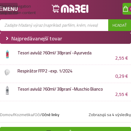
Skip to navigation
MENU
Skip to main content
HĽADAŤ
Najpredávanejší tovar
Tesori aviváž 760ml/ 38praní -Ayurveda
2,55
€
Respirátor FFP2 -exp. 1/2024
0,29
€
Tesori aviváž 760ml/ 38praní -Muschio Bianco
2,55
€
Domov
/
Kozmetika
/
Oči
/
Očné linky
Zobrazujú sa 4 výsledky