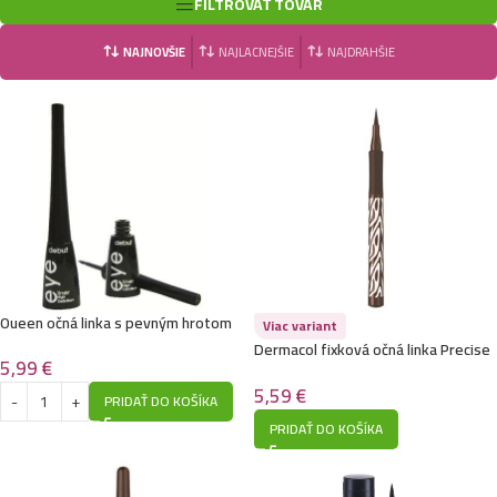
FILTROVAŤ TOVAR
NAJNOVŠIE
NAJLACNEJŠIE
NAJDRAHŠIE
Oueen očná linka s pevným hrotom
Viac variant
Dermacol fixková očná linka Precise
5,99
€
Brown
5,59
€
PRIDAŤ DO KOŠÍKA
PRIDAŤ DO KOŠÍKA