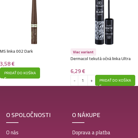
MS linka 002 Dark
Viac variant
Dermacol tekutá očná linka Ultra
3,58
€
Black,Dipliner
6,29
€
PRIDAŤ DO KOŠÍKA
PRIDAŤ DO KOŠÍKA
O SPOLOČNOSTI
O NÁKUPE
O nás
Doprava a platba