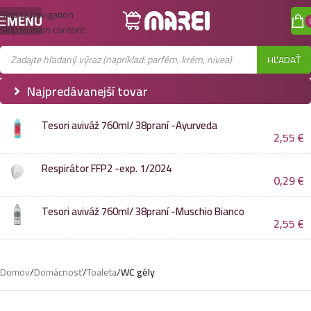
Skip to navigation
MENU
Skip to main content
HĽADAŤ
Najpredávanejší tovar
Tesori aviváž 760ml/ 38praní -Ayurveda
2,55
€
Respirátor FFP2 -exp. 1/2024
0,29
€
Tesori aviváž 760ml/ 38praní -Muschio Bianco
2,55
€
Domov
/
Domácnosť
/
Toaleta
/
WC gély