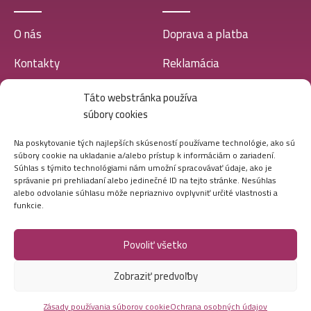
O nás
Doprava a platba
Kontakty
Reklamácia
Predajne
Obchodné podmienky
Táto webstránka používa
súbory cookies
Blog
Zásady ochrany osobných
údajov
Na poskytovanie tých najlepších skúseností používame technológie, ako sú
súbory cookie na ukladanie a/alebo prístup k informáciám o zariadení.
Súhlas s týmito technológiami nám umožní spracovávať údaje, ako je
VEĽKOOBCHOD
správanie pri prehliadaní alebo jedinečné ID na tejto stránke. Nesúhlas
alebo odvolanie súhlasu môže nepriaznivo ovplyvniť určité vlastnosti a
funkcie.
Ako postupovať
Povoliť všetko
Registrácia
Zobraziť predvoľby
Doprava a platba
Veľkoobchod
Zásady používania súborov cookie
Ochrana osobných údajov