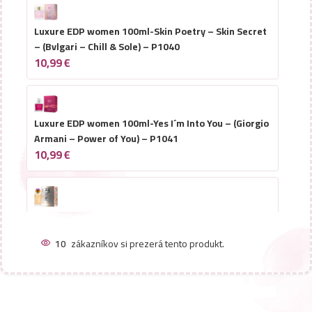
Luxure EDP women 100ml-Skin Poetry – Skin Secret
– (Bvlgari – Chill & Sole) – P1040
10,99
€
Luxure EDP women 100ml-Yes I´m Into You – (Giorgio
Armani – Power of You) – P1041
10,99
€
Luxure EDP women 100ml-Peach Me – (Christian
Dior – Addict Peachy Glow) – P1042
10
zákazníkov si prezerá tento produkt.
10,99
€
Luxure EDP women 100ml-Elite Nombrado – (Chloé –