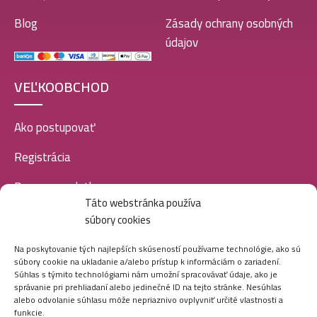
Gabbana – Devotion) – P1022
Blog
Zásady ochrany osobných
10,99
€
údajov
VEĽKOOBCHOD
Luxure EDP women 100ml-Dolce Bianco – (Giardini
Di Toscana – Bianco Latte) – P1039
10,99
€
Ako postupovať
Registrácia
Doprava a platba
Luxure EDP women 100ml-Sunblush – (Chanel –
Táto webstránka používa
Chance Eau Splendide) – P1021
Veľkoobchod
10,99
€
súbory cookies
SOCIÁLNE SIETE
Na poskytovanie tých najlepších skúseností používame technológie, ako sú
súbory cookie na ukladanie a/alebo prístup k informáciám o zariadení.
Súhlas s týmito technológiami nám umožní spracovávať údaje, ako je
Luxure EDP women 100ml-Velvet Vanilla – (Kayali –
správanie pri prehliadaní alebo jedinečné ID na tejto stránke. Nesúhlas
Vanilla 28) – P1033
alebo odvolanie súhlasu môže nepriaznivo ovplyvniť určité vlastnosti a
10,99
€
funkcie.