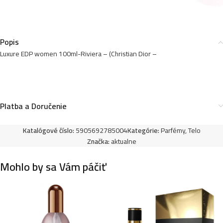
Nomade) – P1031
10,99
€
Popis
Luxure EDP women 100ml-Riviera – (Christian Dior –
Luxure EDP women 100ml-Annie Excellent – (Thierry
Mugler – Angel Elixir) – P1023
10,99
€
Platba a Doručenie
Luxure EDP women 100ml-Entirety Relaxation –
Katalógové číslo:
5905692785004
Kategórie:
Parfémy
,
Telo
(Calvin Klein – Eternity Reflections) – P1032
Značka:
aktualne
10,99
€
Mohlo by sa Vám páčiť
Luxure EDP women 100ml-Design & Fashion
Impr3ssive – (Dolce & Gabbana – L´Imperatrice 3) –
P1026