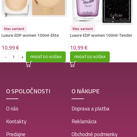
Luxure EDP women 100ml-Like me – (Giorgio Armani
– My Way) – P1015
10,99
€
Viac variant
Viac variant
Luxure EDP women 100ml-Elite
Luxure EDP women 100ml-Tender
Nombrado – (Chloé – Nomade) –
Night – (Lancome – La Nuit Tresor)
P1031
– P1017
10,99
€
10,99
€
Luxure EDP women 100ml-Vestito Brillar Cristal –
PRIDAŤ DO KOŠÍKA
PRIDAŤ DO KOŠÍKA
(Versace – Bright Crystal) – P1014
10,99
€
O SPOLOČNOSTI
O NÁKUPE
Luxure EDP women 100ml-Cool Glam in Red –
(Carolina Herrera – Very Good Girl) – P1028
O nás
Doprava a platba
10,99
€
Kontakty
Reklamácia
Predajne
Obchodné podmienky
Luxure EDP women 100ml-Charisma – (Dolce &