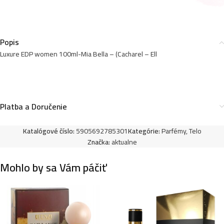
– La Nuit Tresor) – P1017
10,99
€
Popis
Luxure EDP women 100ml-Mia Bella – (Cacharel – Ell
Luxure EDP women 100ml-Rebel Heart – (Prada –
Paradoxe) – P1013
10,99
€
Platba a Doručenie
Luxure EDP women 100ml-Yes I want you – (Giorgio
Katalógové číslo:
5905692785301
Kategórie:
Parfémy
,
Telo
Armani – You) – P1018
Značka:
aktualne
10,99
€
Mohlo by sa Vám páčiť
Luxure EDP women 100ml-Elite Nombrado – (Chloé –
Nomade) – P1031
10,99
€