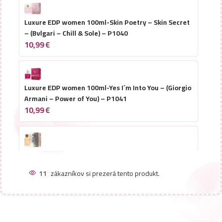
Luxure EDP women 100ml-Skin Poetry – Skin Secret
– (Bvlgari – Chill & Sole) – P1040
10,99
€
Luxure EDP women 100ml-Yes I´m Into You – (Giorgio
Armani – Power of You) – P1041
10,99
€
Luxure EDP women 100ml-Peach Me – (Christian
Dior – Addict Peachy Glow) – P1042
11
zákazníkov si prezerá tento produkt.
10,99
€
Luxure EDP women 100ml-Tender Night – (Lancome