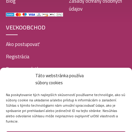
Blog
Zásady ochrany osobných
10,99
€
údajov
VEĽKOOBCHOD
Luxure EDP women 100ml-Charisma – (Dolce &
Gabbana – Devotion) – P1022
Ako postupovať
10,99
€
Registrácia
Doprava a platba
Luxure EDP women 100ml-Dolce Bianco – (Giardini
Táto webstránka používa
Veľkoobchod
Di Toscana – Bianco Latte) – P1039
súbory cookies
10,99
€
SOCIÁLNE SIETE
Na poskytovanie tých najlepších skúseností používame technológie, ako sú
súbory cookie na ukladanie a/alebo prístup k informáciám o zariadení.
Súhlas s týmito technológiami nám umožní spracovávať údaje, ako je
Luxure EDP women 100ml-Sunblush – (Chanel –
správanie pri prehliadaní alebo jedinečné ID na tejto stránke. Nesúhlas
alebo odvolanie súhlasu môže nepriaznivo ovplyvniť určité vlastnosti a
Chance Eau Splendide) – P1021
funkcie.
10,99
€