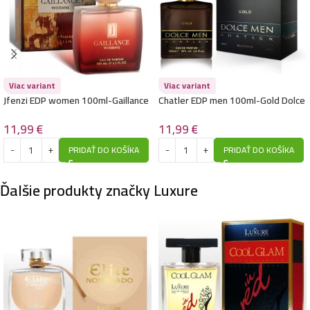
Luxure EDP women 100ml-Annie Excellent – (Thierry
Mugler – Angel Elixir) – P1023
10,99
€
Viac variant
Viac variant
Jfenzi EDP women 100ml-Gaillance
Chatler EDP men 100ml-Gold Dolce
– (Amouage – Guidancel) – P201
Men – (Dolce & Gabbana – The
One)
11,99
€
11,99
€
Luxure EDP women 100ml-Entirety Relaxation –
PRIDAŤ DO KOŠÍKA
PRIDAŤ DO KOŠÍKA
(Calvin Klein – Eternity Reflections) – P1032
10,99
€
Ďalšie produkty značky Luxure
Luxure EDP women 100ml-Like me – (Giorgio Armani
– My Way) – P1015
10,99
€