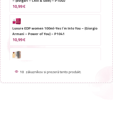
– (Bvlgari – Chill & Sole) – P1040
10,99
€
Luxure EDP women 100ml-Yes I´m Into You – (Giorgio
Armani – Power of You) – P1041
10,99
€
Luxure EDP women 100ml-Peach Me – (Christian
Dior – Addict Peachy Glow) – P1042
10
zákazníkov si prezerá tento produkt.
10,99
€
Luxure EDP women 100ml-Entirety Relaxation –
(Calvin Klein – Eternity Reflections) – P1032
10,99
€