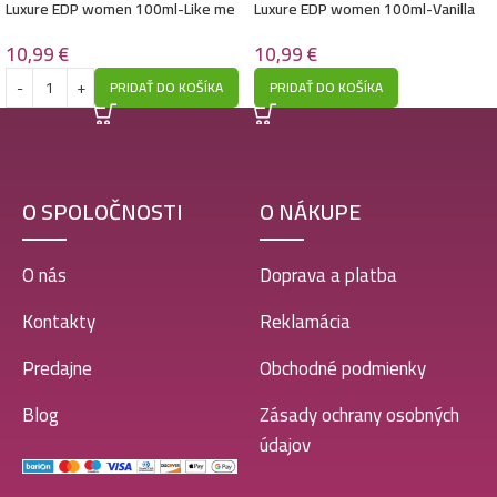
– My Way) – P1015
Luxure EDP women 100ml-Like me
Luxure EDP women 100ml-Vanilla
10,99
€
– (Giorgio Armani – My Way) –
Twist – (Kayali – Vanilla Royale
P1015
Sugared Patchouli 64) – P1034
10,99
€
10,99
€
PRIDAŤ DO KOŠÍKA
PRIDAŤ DO KOŠÍKA
Luxure EDP women 100ml-Vestito Brillar Cristal –
(Versace – Bright Crystal) – P1014
10,99
€
O SPOLOČNOSTI
O NÁKUPE
O nás
Doprava a platba
Luxure EDP women 100ml-Cool Glam in Red –
(Carolina Herrera – Very Good Girl) – P1028
Kontakty
Reklamácia
10,99
€
Predajne
Obchodné podmienky
Blog
Zásady ochrany osobných
Luxure EDP women 100ml-Amber Story Burning
údajov
Cherry – (Kayali – Lovefers Burning Cherry 28) –
P1038