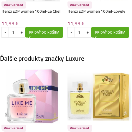
Viac variant
Viac variant
Luxure EDP women 100ml-Yes I want you – (Giorgio
Jfenzi EDP women 100ml-Le Chel
Jfenzi EDP women 100ml-Lovely
Armani – You) – P1018
Night – (Chanel – Coco Noir) –
Ladies – (Burberry – Goddess) –
P180
P179
11,99
€
11,99
€
10,99
€
PRIDAŤ DO KOŠÍKA
PRIDAŤ DO KOŠÍKA
Luxure EDP women 100ml-Elite Nombrado – (Chloé –
Nomade) – P1031
Ďalšie produkty značky Luxure
10,99
€
Luxure EDP women 100ml-Annie Excellent – (Thierry
Mugler – Angel Elixir) – P1023
10,99
€
Luxure EDP women 100ml-Like me – (Giorgio Armani
Viac variant
Viac variant