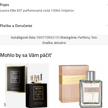
Popis
Luxure Elite EDT parfumovaná voda 100ml /inšpirov
Luxure EDP women 100ml-Design & Fashion
Impr3ssive – (Dolce & Gabbana – L´Imperatrice 3) –
Platba a Doručenie
P1026
10,99
€
Katalógové číslo:
5907709921313
Kategórie:
Parfémy
,
Telo
Značka:
aktualne
Luxure EDP women 100ml-Tender Night – (Lancome
Mohlo by sa Vám páčiť
– La Nuit Tresor) – P1017
10,99
€
Luxure EDP women 100ml-Rebel Heart – (Prada –
Paradoxe) – P1013
10,99
€