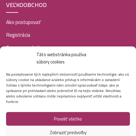
10,99
€
VEĽKOOBCHOD
Ako postupovať
Luxure EDP women 100ml-Amber Story Desert Gold
– (Stephane Humbert – God of Fire) – P1036
Registrácia
10,99
€
Doprava a platba
Táto webstránka používa
Veľkoobchod
súbory cookies
Luxure EDP women 100ml-Riviera – (Christian Dior –
SOCIÁLNE SIETE
Dioriviera) – P1019
Na poskytovanie tých najlepších skúseností používame technológie, ako sú
10,99
€
súbory cookie na ukladanie a/alebo prístup k informáciám o zariadení.
Súhlas s týmito technológiami nám umožní spracovávať údaje, ako je
správanie pri prehliadaní alebo jedinečné ID na tejto stránke. Nesúhlas
alebo odvolanie súhlasu môže nepriaznivo ovplyvniť určité vlastnosti a
funkcie.
Luxure EDP women 100ml-Ventura – (Xerjoff – Erba
Pura) – P1020
Povoliť všetko
10,99
€
Marei.sk - Všetky práva vyhradené - 2026
Zobraziť predvoľby
Vytvorila digitálna agentúra
Ametica.
Luxure