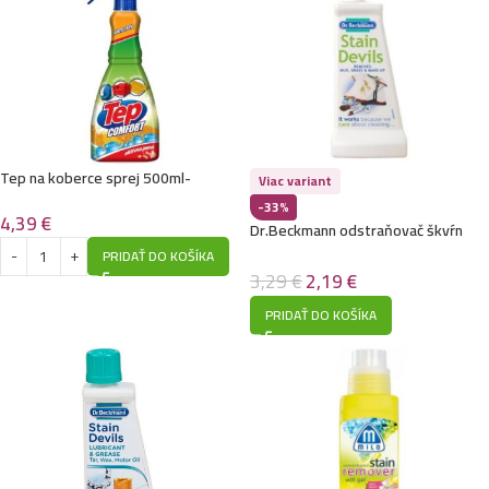
Tep na koberce sprej 500ml-
Viac variant
Aktívna pena-Comfort
-33%
4,39
€
Dr.Beckmann odstraňovač škvŕn
50g-Príroda & kozmetika
PRIDAŤ DO KOŠÍKA
3,29
€
2,19
€
PRIDAŤ DO KOŠÍKA