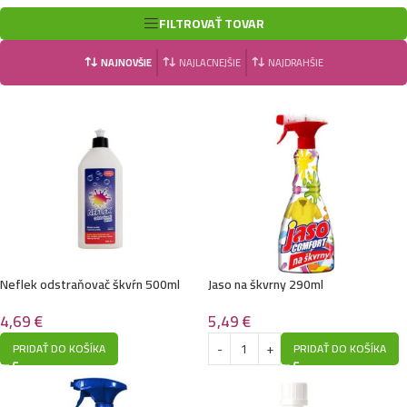
FILTROVAŤ TOVAR
NAJNOVŠIE
NAJLACNEJŠIE
NAJDRAHŠIE
Neflek odstraňovač škvŕn 500ml
Jaso na škvrny 290ml
4,69
€
5,49
€
PRIDAŤ DO KOŠÍKA
PRIDAŤ DO KOŠÍKA