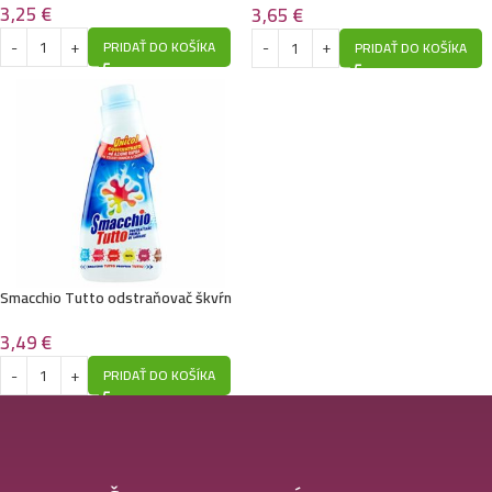
3,25
€
3,65
€
PRIDAŤ DO KOŠÍKA
PRIDAŤ DO KOŠÍKA
Smacchio Tutto odstraňovač škvŕn
250ml
3,49
€
PRIDAŤ DO KOŠÍKA