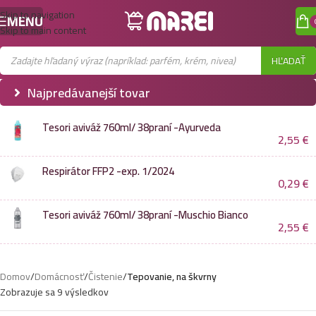
Skip to navigation
MENU
Skip to main content
HĽADAŤ
Najpredávanejší tovar
Tesori aviváž 760ml/ 38praní -Ayurveda
2,55
€
Respirátor FFP2 -exp. 1/2024
0,29
€
Tesori aviváž 760ml/ 38praní -Muschio Bianco
2,55
€
Domov
/
Domácnosť
/
Čistenie
/
Tepovanie, na škvrny
Zobrazuje sa 9 výsledkov