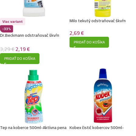
Milo tekutý odstraňovač škvŕn
Viac variant
200ml
-33%
2,69
€
Dr.Beckmann odstraňovač škvŕn
50g-Maziva & maste
PRIDAŤ DO KOŠÍKA
3,29
€
2,19
€
PRIDAŤ DO KOŠÍKA
Tep na koberce 500ml-Aktívna pena
Kobex čistič kobercov 500ml-
Aktívna pena