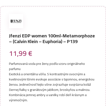
Jfenzi EDP women 100ml-Metamorphoze
– (Calvin Klein – Euphoria) – P139
11,99
€
Parfumovaná voda pre ženy podľa vzoru originálneho
parfumu
Exotická a orientálna vôňa. S kontrastnými ovocnými a
kvetinovými tónmi evokuje asociácie s tajomnou, energickou
ženou. Jedinečnosť tejto vône zvýrazňuje svojrázna koláž
čiernej fialky s granátovým jablkom, broskyňou a malinou.
Kombinácia jemnej ambry a vanilky robí deň krásnym a
výnimočným.