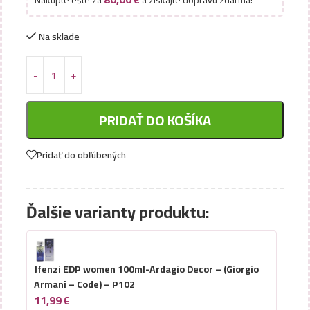
Nakúpte ešte za
a získajte dopravu zdarma!
Na sklade
PRIDAŤ DO KOŠÍKA
Pridať do obľúbených
Ďalšie varianty produktu:
Jfenzi EDP women 100ml-Ardagio Decor – (Giorgio
Armani – Code) – P102
11,99
€