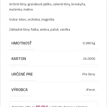
Vrchné tóny: granátové jablko, zelené tóny, broskyňa,
mučenka, malina
Srdce: lotos, orchidea, magnólia
Základné tóny: fialka, ambra, pačuli, vanilka
HMOTNOSŤ
0,380 kg
KARTON
24.0000
URČENÉ PRE
Pre ženy
VÝROBCA
JFenzi
80,00
€