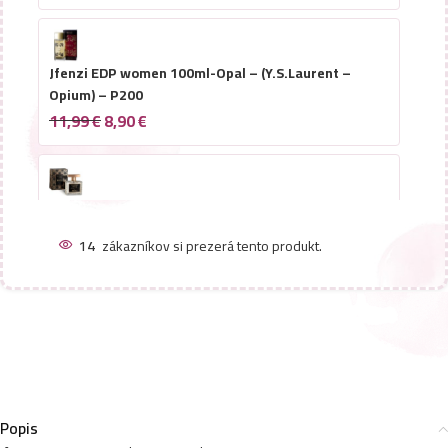
Jfenzi EDP women 100ml-Opal – (Y.S.Laurent –
Opium) – P200
11,99
€
8,90
€
Jfenzi EDP women 100ml-Elysian Gold – (Dahab –
Kajal) – P199
14
zákazníkov si prezerá tento produkt.
11,99
€
Jfenzi EDP women 100ml-Gaillance – (Amouage –
Guidancel) – P201
11,99
€
Popis