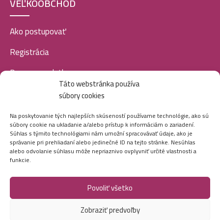
VEĽKOOBCHOD
Jfenzi EDP women 100ml-Moonlit flower – (Bvlgari –
Jasmin Noir) – P120
11,99
€
Ako postupovať
Registrácia
Doprava a platba
Jfenzi EDP women 100ml-Anathea – (Paco Rabanne
Táto webstránka používa
– Olympea) – P100
Veľkoobchod
11,99
€
súbory cookies
SOCIÁLNE SIETE
Na poskytovanie tých najlepších skúseností používame technológie, ako sú
súbory cookie na ukladanie a/alebo prístup k informáciám o zariadení.
Súhlas s týmito technológiami nám umožní spracovávať údaje, ako je
Jfenzi EDP women 100ml-Le Chel Chere – (Chanel –
správanie pri prehliadaní alebo jedinečné ID na tejto stránke. Nesúhlas
Chance) – P185
alebo odvolanie súhlasu môže nepriaznivo ovplyvniť určité vlastnosti a
11,99
€
funkcie.
Povoliť všetko
Marei.sk - Všetky práva vyhradené - 2026
Jfenzi EDP women 100ml-Le Chel Night – (Chanel –
Zobraziť predvoľby
Vytvorila digitálna agentúra
Ametica.
Coco Noir) – P180