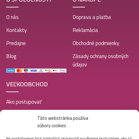
O nás
Doprava a platba
Kontakty
Reklamácia
Predajne
Obchodné podmienky
Blog
Zásady ochrany osobných
údajov
VEĽKOOBCHOD
Ako postupovať
Registrácia
Táto webstránka používa
súbory cookies
Doprava a platba
Veľkoobchod
Na poskytovanie tých najlepších skúseností používame technológie, ako sú