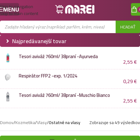
Skip to navigation
MENU
Skip to main content
HĽADAŤ
Najpredávanejší tovar
Tesori aviváž 760ml/ 38praní -Ayurveda
2,55
€
Respirátor FFP2 -exp. 1/2024
0,29
€
Tesori aviváž 760ml/ 38praní -Muschio Bianco
2,55
€
Domov
/
Kozmetika
/
Vlasy
/
Ostatné na vlasy
Zobrazuje sa 49 výsledkov