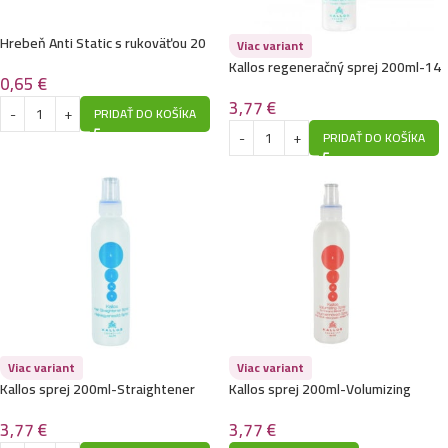
Hrebeň Anti Static s rukoväťou 20
Viac variant
cm
Kallos regeneračný sprej 200ml-14
0,65
€
in 1 keratin
3,77
€
PRIDAŤ DO KOŠÍKA
PRIDAŤ DO KOŠÍKA
Viac variant
Viac variant
Kallos sprej 200ml-Straightener
Kallos sprej 200ml-Volumizing
3,77
€
3,77
€