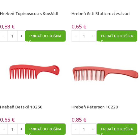
Hrebeň Tupirovacou s Kov.Vidl
Hrebeň Anti Static rozčesávací
10290
rôzne farby 20,5 cm,10260
0,83
€
0,65
€
PRIDAŤ DO KOŠÍKA
PRIDAŤ DO KOŠÍKA
Hrebeň Detský 10250
Hrebeň Peterson 10220
0,65
€
0,85
€
PRIDAŤ DO KOŠÍKA
PRIDAŤ DO KOŠÍKA