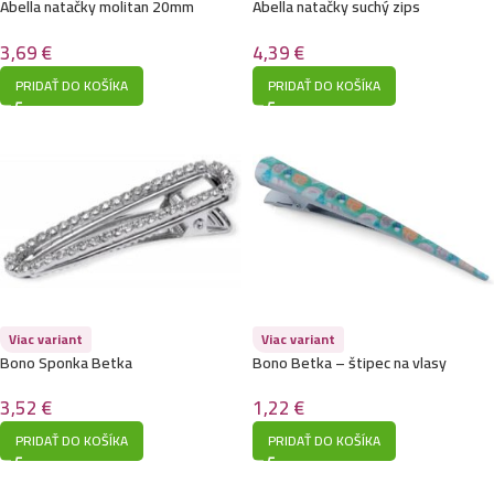
Abella natačky molitan 20mm
Abella natačky suchý zips
bal.12ks
15mm,12ks/č157
3,69
€
4,39
€
PRIDAŤ DO KOŠÍKA
PRIDAŤ DO KOŠÍKA
Viac variant
Viac variant
Bono Sponka Betka
Bono Betka – štipec na vlasy
3,52
€
1,22
€
PRIDAŤ DO KOŠÍKA
PRIDAŤ DO KOŠÍKA