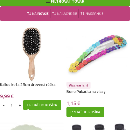
FILTROVAŤ TOVAR
NAJNOVŠIE
NAJLACNEJŠIE
NAJDRAHŠIE
Kallos kefa 25cm drevená rúčka
Viac variant
Bono Pukačka na vlasy
9,99
€
1,15
€
PRIDAŤ DO KOŠÍKA
PRIDAŤ DO KOŠÍKA