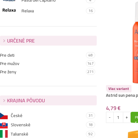
Pasta del Capitano
Relaxa
16
URČENÉ PRE
Pre deti
48
Pre mužov
147
Pre ženy
271
Viac variant
Astrid sun pena 
KRAJINA PÔVODU
Chladivá regener
4,79
€
České
31
P
Slovenské
18
Talianské
92