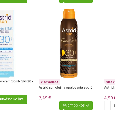
vý krém 50ml- SPF30 -
Viac variant
Viac v
Astrid sun olej na opalovanie suchý
Astrid
sprej 150ml- SPF30 -Coconut Love
Ľadovo
7,49
€
4,99
RIDAŤ DO KOŠÍKA
PRIDAŤ DO KOŠÍKA