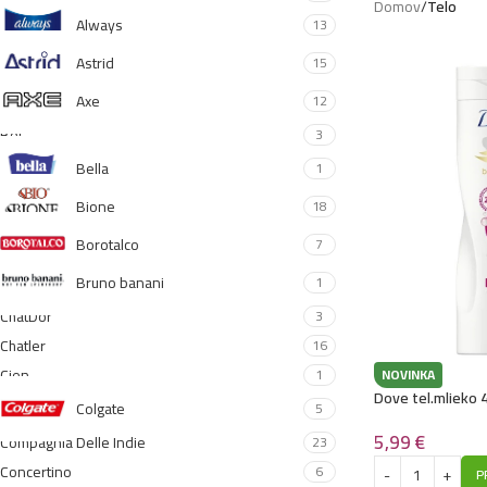
Domov
/
Telo
Always
13
Astrid
15
Axe
12
Bel
3
Bella
1
Bione
18
Borotalco
7
Bruno banani
1
ChatDor
3
Chatler
16
Cien
1
NOVINKA
Dove tel.mlieko
Colgate
5
5,99
€
Compagnia Delle Indie
23
Concertino
6
P