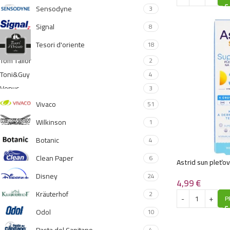
Sensodyne
3
Signal
8
Tesori d'oriente
18
Tom Tailor
2
Toni&Guy
4
Venus
3
Vivaco
51
Wilkinson
1
Botanic
4
Clean Paper
6
Astrid sun pleťo
Super mat
Disney
24
4,99
€
Kräuterhof
2
P
Odol
10
4