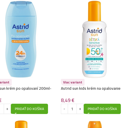
ariant
Viac variant
 sun krém po opalovaní 200ml-
Astrid sun kids krém na opalovanie
ačné
sprej 150ml- SPF50+ -Sensitive
€
8,49
€
PRIDAŤ DO KOŠÍKA
PRIDAŤ DO KOŠÍKA