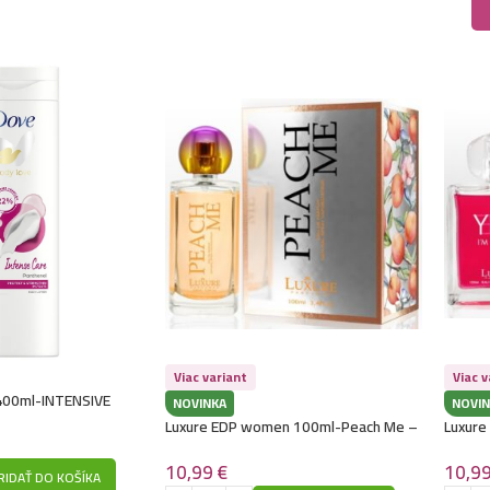
Viac variant
Viac v
 400ml-INTENSIVE
NOVINKA
NOVIN
Luxure EDP women 100ml-Peach Me –
Luxure
(Christian Dior – Addict Peachy Glow) –
(Giorg
P1042
Powerf
10,99
€
10,9
RIDAŤ DO KOŠÍKA