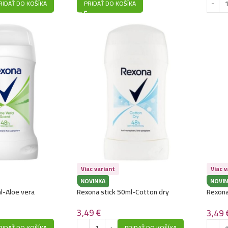
RIDAŤ DO KOŠÍKA
PRIDAŤ DO KOŠÍKA
Viac variant
Viac v
NOVINKA
NOVIN
l-Aloe vera
Rexona stick 50ml-Cotton dry
Rexona
Aqua
3,49
€
3,49
RIDAŤ DO KOŠÍKA
PRIDAŤ DO KOŠÍKA