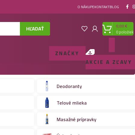
O NÁKUPE
KONTAKT
BLOG
0,00
€
HĽADAŤ
0
položiek
ZNAČKY
AKCIE A ZĽAVY
Deodoranty
Telové mlieka
Masažné prípravky