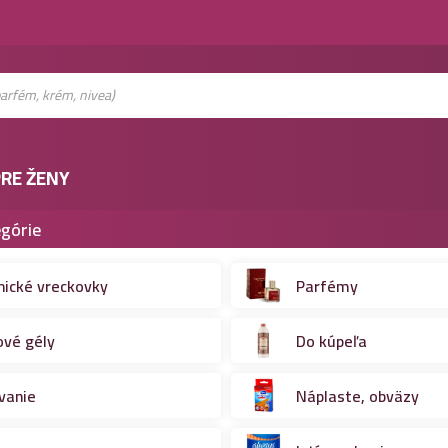
RE ŽENY
górie
nické vreckovky
Parfémy
ové gély
Do kúpeľa
vanie
Náplaste, obväzy