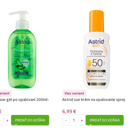
ariant
Viac variant
 sun gél po opalovaní 200ml-
Astrid sun krém na opalovanie sprej
 chladivý
150ml- SPF50
€
6,99
€
PRIDAŤ DO KOŠÍKA
PRIDAŤ DO KOŠÍKA