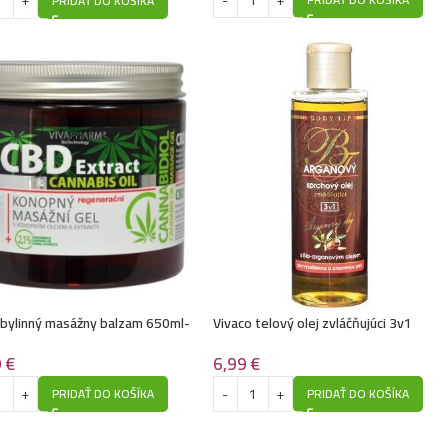
PRIDAŤ DO KOŠÍKA
 bylinný masážny balzam 650ml-
Vivaco telový olej zvláčňujúci 3v1
nnabis oil
200ml-Argán
9
€
6,99
€
PRIDAŤ DO KOŠÍKA
PRIDAŤ DO KOŠÍKA