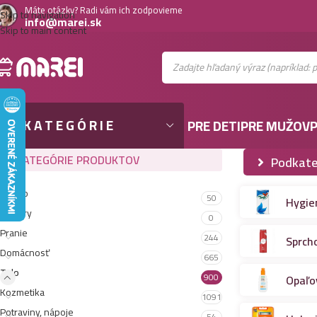
Máte otázky? Radi vám ich zodpovieme
Skip to navigation
info@marei.sk
Skip to main content
KATEGÓRIE
PRE DETI
PRE MUŽOV
P
KATEGÓRIE PRODUKTOV
Podkate
Gastro
50
Hygie
Testery
0
Pranie
244
Sprch
Domácnosť
665
Telo
900
Opaľo
Kozmetika
1091
Potraviny, nápoje
54