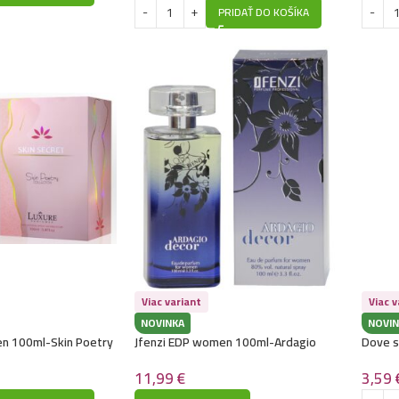
PRIDAŤ DO KOŠÍKA
Viac variant
Viac v
NOVINKA
NOVIN
n 100ml-Skin Poetry
Jfenzi EDP women 100ml-Ardagio
Dove s
vlgari – Chill & Sole)
Decor – (Giorgio Armani – Code) –
P102
3,59
11,99
€