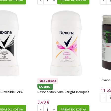
Vivaco
Viac variant
CBD Ca
NOVINKA
11,6
l-Invisible B&W
Rexona stick 50ml-Bright Bouquet
3,49
€
RIDAŤ DO KOŠÍKA
PRIDAŤ DO KOŠÍKA