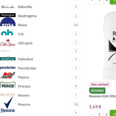
Naturella
6
Neutrogena
2
Nivea
49
O.b.
5
Old spice
7
Opilca
5
Palmolive
4
Parodontax
3
Pepino
3
Viac variant
Proraso
8
NOVINKA
Revers
1
Rexona stick 50m
Rexona
36
3,49
€
Ria
4
P