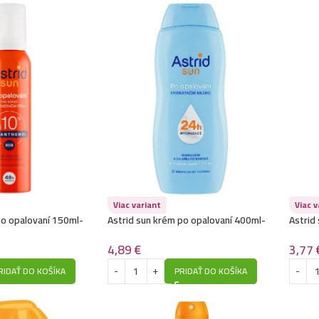
Viac variant
Viac v
po opalovaní 150ml-
Astrid sun krém po opalovaní 400ml-
Astrid
ačná
Hydratačné
Hydrat
4,89
€
3,77
RIDAŤ DO KOŠÍKA
PRIDAŤ DO KOŠÍKA