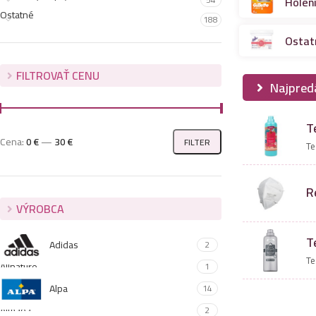
Holen
Ostatné
188
Ostat
FILTROVAŤ CENU
Najpred
T
Cena:
0 €
—
30 €
FILTER
Te
R
VÝROBCA
T
Adidas
2
Te
Allnature
1
Alpa
14
Althaea
2