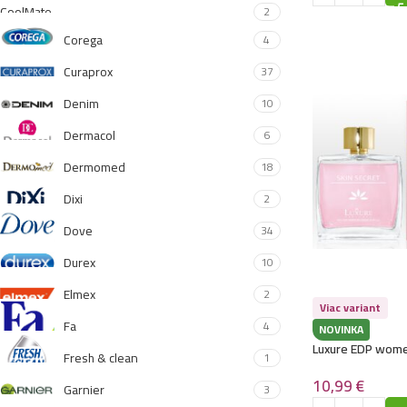
CoolMate
2
Corega
4
Curaprox
37
Denim
10
Dermacol
6
Dermomed
18
Dixi
2
Dove
34
Durex
10
Elmex
2
Viac variant
Fa
4
NOVINKA
Luxure EDP wome
Fresh & clean
1
– Skin Secret – (B
– P1040
10,99
€
Garnier
3