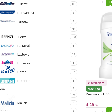
P
Gillette
8
Hansaplast
2
Janegal
3
Jean Marc
18
JFenzi
160
Lactacyd
4
Lactovit
17
Libresse
1
Linteo
17
Listerine
1
Viac variant
Lux
3
NOVINKA
Rexona stick 50m
Luxure
49
Malizia
2
3,49
€
Meridol
2
P