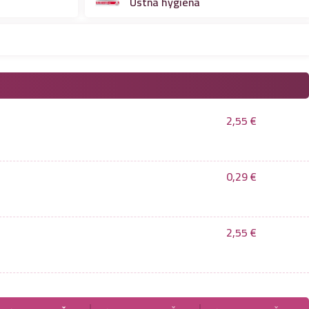
Ústna hygiena
2,55
€
0,29
€
2,55
€