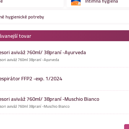
ie
Intímna hygiena
né hygienické potreby
ávanejší tovar
esori aviváž 760ml/ 38praní -Ayurveda
sori aviváž 760ml 38praní -Ayurveda
espirátor FFP2 -exp. 1/2024
esori aviváž 760ml/ 38praní -Muschio Bianco
sori aviváž 760ml 38praní -Muschio Bianco