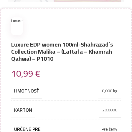
Luxure
Luxure EDP women 100ml-Shahrazad´s
Collection Malika – (Lattafa – Khamrah
Qahwa) – P1010
10,99
€
HMOTNOSŤ
0,000 kg
KARTON
20.0000
URČENÉ PRE
Pre ženy