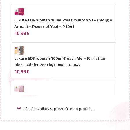
Luxure EDP women 100ml-Yes I´m Into You – (Giorgio
Armani – Power of You) – P1041
10,99
€
Luxure EDP women 100ml-Peach Me – (Christian
Dior – Addict Peachy Glow) – P1042
10,99
€
Luxure EDP women 100ml-Skin Poetry – Skin Secret
– (Bvlgari – Chill & Sole) – P1040
12
zákazníkov si prezerá tento produkt.
10,99
€