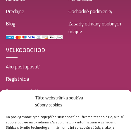
Luxure EDP women 100ml-Amber Story Amber Sin –
Predajne
Obchodné podmienky
(Kayali – Only Amber 23) – P1037
10,99
€
Blog
Zásady ochrany osobných
údajov
Luxure EDP women 100ml-Amber Story Burning
VEĽKOOBCHOD
Cherry – (Kayali – Lovefers Burning Cherry 28) –
P1038
10,99
€
Ako postupovať
Registrácia
Doprava a platba
Luxure EDP women 100ml-Amber Story Desert Gold
– (Stephane Humbert – God of Fire) – P1036
Táto webstránka používa
Veľkoobchod
10,99
€
súbory cookies
SOCIÁLNE SIETE
Na poskytovanie tých najlepších skúseností používame technológie, ako sú
súbory cookie na ukladanie a/alebo prístup k informáciám o zariadení.
Súhlas s týmito technológiami nám umožní spracovávať údaje, ako je
Luxure EDP women 100ml-Riviera – (Christian Dior –