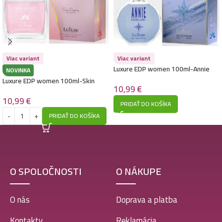
Luxure EDP women 100ml-Like me – (Giorgio Armani
– My Way) – P1015
10,99
€
Viac variant
Viac variant
Luxure EDP women 100ml-Annie
NOVINKA
Excellent – (Thierry Mugler – Angel
Luxure EDP women 100ml-Skin
Elixir) – P1023
10,99
€
Poetry – Skin Secret – (Bvlgari –
Chill & Sole) – P1040
10,99
€
Luxure EDP women 100ml-Vestito Brillar Cristal –
PRIDAŤ DO KOŠÍKA
(Versace – Bright Crystal) – P1014
PRIDAŤ DO KOŠÍKA
10,99
€
Luxure EDP women 100ml-Cool Glam in Red –
O SPOLOČNOSTI
O NÁKUPE
(Carolina Herrera – Very Good Girl) – P1028
10,99
€
O nás
Doprava a platba
Kontakty
Reklamácia