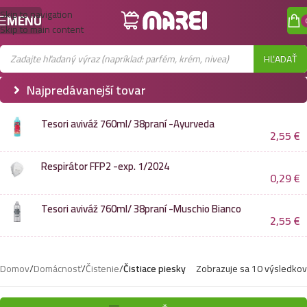
Skip to navigation
MENU
Skip to main content
HĽADAŤ
Najpredávanejší tovar
Tesori aviváž 760ml/ 38praní -Ayurveda
2,55
€
Respirátor FFP2 -exp. 1/2024
0,29
€
Tesori aviváž 760ml/ 38praní -Muschio Bianco
2,55
€
Domov
/
Domácnosť
/
Čistenie
/
Čistiace piesky
Zobrazuje sa 10 výsledkov