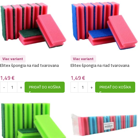
Viac variant
Viac variant
Elitex špongia na riad tvarovana
Elitex špongia na riad tvarovana
5ks-Zelenoružov
5ks-Modroružové
1,49
€
1,49
€
PRIDAŤ DO KOŠÍKA
PRIDAŤ DO KOŠÍKA