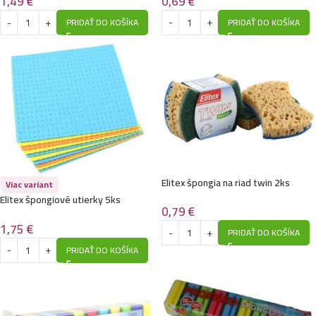
0,69
€
1,49
€
PRIDAŤ DO KOŠÍKA
PRIDAŤ DO KOŠÍKA
Elitex špongia na riad twin 2ks
Viac variant
Elitex špongiové utierky 5ks
0,79
€
18×15,5cm
1,75
€
PRIDAŤ DO KOŠÍKA
PRIDAŤ DO KOŠÍKA