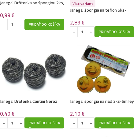
Janegal Drôtenka so špongiou 2ks,
Viac variant
strieborná + zlatá
Janegal špongia na teflon 5ks-
0,99
€
Jumbo XXX
2,89
€
PRIDAŤ DO KOŠÍKA
PRIDAŤ DO KOŠÍKA
Janegal Dratenka Cantini Nerez
Janegal špongia na riad 3ks-Smiley
0,40
€
2,10
€
PRIDAŤ DO KOŠÍKA
PRIDAŤ DO KOŠÍKA