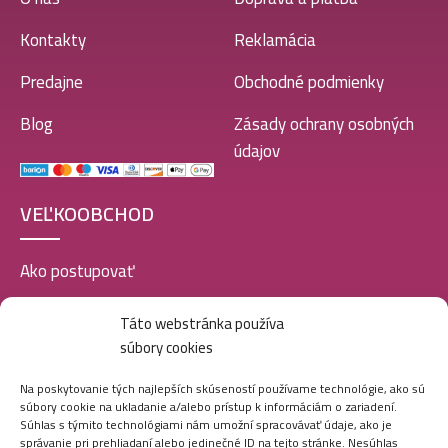
Kontakty
Reklamácia
Predajne
Obchodné podmienky
Blog
Zásady ochrany osobných
údajov
VEĽKOOBCHOD
Ako postupovať
Registrácia
Táto webstránka používa
súbory cookies
Doprava a platba
Veľkoobchod
Na poskytovanie tých najlepších skúseností používame technológie, ako sú
súbory cookie na ukladanie a/alebo prístup k informáciám o zariadení.
SOCIÁLNE SIETE
Súhlas s týmito technológiami nám umožní spracovávať údaje, ako je
správanie pri prehliadaní alebo jedinečné ID na tejto stránke. Nesúhlas