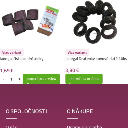
Viac variant
Viac variant
Janegal čistiace drôtenky
Janegal Dratenky kovové duté 10ks
napustené prírodným mydlom
4+1ks
3,90
€
1,69
€
PRIDAŤ DO KOŠÍKA
PRIDAŤ DO KOŠÍKA
O SPOLOČNOSTI
O NÁKUPE
O nás
Doprava a platba