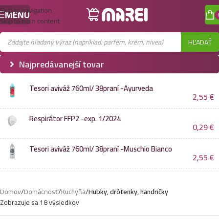
Skip to navigation
MENU
Skip to main content
HĽADAŤ
Najpredávanejší tovar
Tesori aviváž 760ml/ 38praní -Ayurveda
2,55
€
Respirátor FFP2 -exp. 1/2024
0,29
€
Tesori aviváž 760ml/ 38praní -Muschio Bianco
2,55
€
Domov
/
Domácnosť
/
Kuchyňa
/
Hubky, drôtenky, handričky
Zobrazuje sa 18 výsledkov