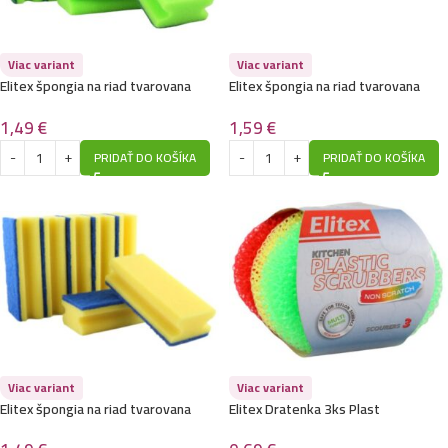
Viac variant
Viac variant
Elitex špongia na riad tvarovana
Elitex špongia na riad tvarovana
5ks-Zelená
8,6×6,5×4,3cm 10ks
1,49
€
1,59
€
PRIDAŤ DO KOŠÍKA
PRIDAŤ DO KOŠÍKA
Viac variant
Viac variant
Elitex špongia na riad tvarovana
Elitex Dratenka 3ks Plast
5ks-Modrožlté