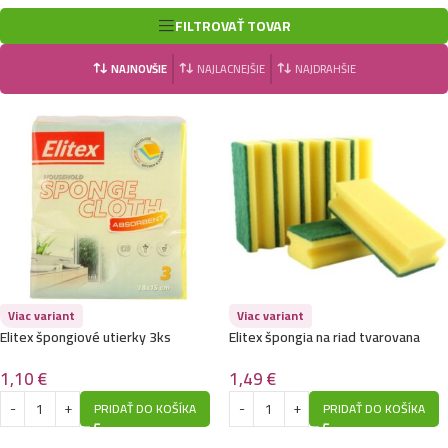
FILTROVAŤ TOVAR
NAJNOVŠIE
NAJLACNEJŠIE
NAJDRAHŠIE
Viac variant
Viac variant
Elitex špongiové utierky 3ks
Elitex špongia na riad tvarovana
18×15,5cm
5ks-Zelenožlté
1,10
€
1,49
€
PRIDAŤ DO KOŠÍKA
PRIDAŤ DO KOŠÍKA