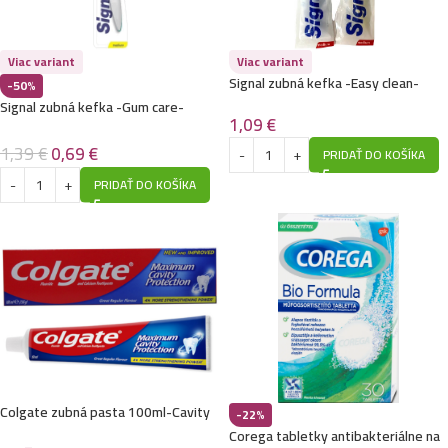
Viac variant
Viac variant
Signal zubná kefka -Easy clean-
-50%
Medium
Signal zubná kefka -Gum care-
1,09
€
Medium
1,39
€
0,69
€
PRIDAŤ DO KOŠÍKA
PRIDAŤ DO KOŠÍKA
Colgate zubná pasta 100ml-Cavity
-22%
protection
Corega tabletky antibakteriálne na