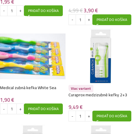
1,95
€
protézu 30ks-Bio formula
4,99
€
3,90
€
PRIDAŤ DO KOŠÍKA
PRIDAŤ DO KOŠÍKA
Medical zubná kefka White Sea
Viac variant
Water Detská-Makká
Curaprox medzizubné kefky 2+3
1,90
€
náhrady 011
9,49
€
PRIDAŤ DO KOŠÍKA
PRIDAŤ DO KOŠÍKA