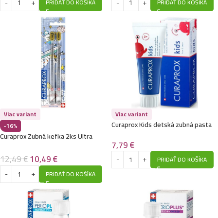
PRIDAŤ DO KOŠÍKA
PRIDAŤ DO KOŠÍKA
Viac variant
Viac variant
Curaprox Kids detská zubná pasta
-16%
60ml-Jahoda Zero
Curaprox Zubná kefka 2ks Ultra
7,79
€
Soft 5460 Mikroskopická edícia
12,49
€
10,49
€
PRIDAŤ DO KOŠÍKA
PRIDAŤ DO KOŠÍKA