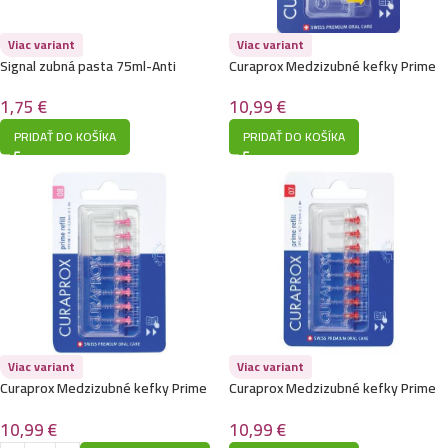
Viac variant
Viac variant
Signal zubná pasta 75ml-Anti
Curaprox Medzizubné kefky Prime
tartare
Refill veľ. 09/8ks
1,75
€
10,99
€
PRIDAŤ DO KOŠÍKA
PRIDAŤ DO KOŠÍKA
Viac variant
Viac variant
Curaprox Medzizubné kefky Prime
Curaprox Medzizubné kefky Prime
Refill veľ. 08
Refill veľ. 07
10,99
€
10,99
€