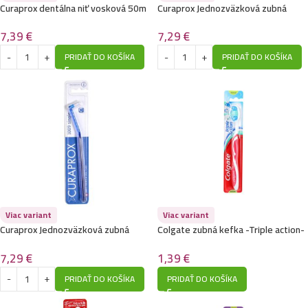
Curaprox dentálna niť vosková 50m
Curaprox Jednozväzková zubná
s mätovou príchuťou
kefka Single 1006, 1 ks
7,39
€
7,29
€
PRIDAŤ DO KOŠÍKA
PRIDAŤ DO KOŠÍKA
Viac variant
Viac variant
Curaprox Jednozväzková zubná
Colgate zubná kefka -Triple action-
kefka Single 1009, 1 ks
Medium
7,29
€
1,39
€
PRIDAŤ DO KOŠÍKA
PRIDAŤ DO KOŠÍKA