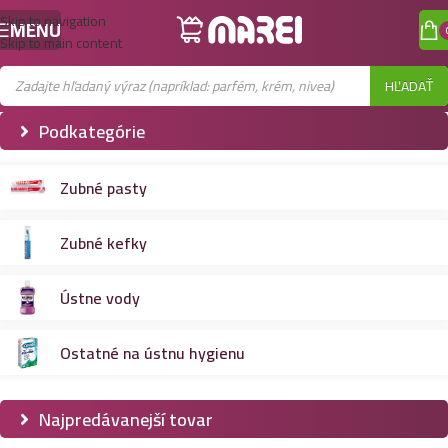
Skip to navigation
MENU
Skip to main content
HĽADAŤ
Podkategórie
Zubné pasty
Zubné kefky
Ústne vody
Ostatné na ústnu hygienu
Najpredávanejší tovar