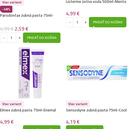
Listerine ústna voda 500ml-Menta
Viac variant
Fresca
-48%
4,99
€
Parodontax zubná pasta 75ml-
Herbal Sensation – Expiracia
PRIDAŤ DO KOŠÍKA
4/2026
4,99
€
2,59
€
PRIDAŤ DO KOŠÍKA
Viac variant
Viac variant
Elmex zubná pasta 75ml-Enemal
Sensodyne zubná pasta 75ml-Cool
Repair
Mint
4,99
€
4,19
€