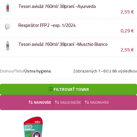
Tesori aviváž 760ml/ 38praní -Ayurveda
2,55
€
Respirátor FFP2 -exp. 1/2024
0,29
€
Tesori aviváž 760ml/ 38praní -Muschio Bianco
2,55
€
Domov
/
Telo
/
Ústna hygiena
Zobrazených 1–60 z 86 výsledkov
FILTROVAŤ TOVAR
NAJNOVŠIE
NAJLACNEJŠIE
NAJDRAHŠIE