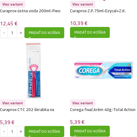
Viac variant
Viac variant
Curaprox ústna voda 200ml-Pieo
Curaprox Z.P.75ml-Ezycal+Z.K.
plus Balance
10,39
€
12,45
€
PRIDAŤ DO KOŠÍKA
PRIDAŤ DO KOŠÍKA
Viac variant
Viac variant
Curaprox CTC 202 škrabka na
Corega fixač.krém 40g-Total Action
jazyk,dvojčepeľová
5,39
€
5,39
€
PRIDAŤ DO KOŠÍKA
PRIDAŤ DO KOŠÍKA