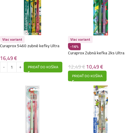
Viac variant
Viac variant
Curaprox 5460 zubné kefky Ultra
-16%
Soft 3ks Zimohravá
Curaprox Zubná kefka 2ks Ultra
16,49
€
Soft 5460
12,49
€
10,49
€
PRIDAŤ DO KOŠÍKA
PRIDAŤ DO KOŠÍKA