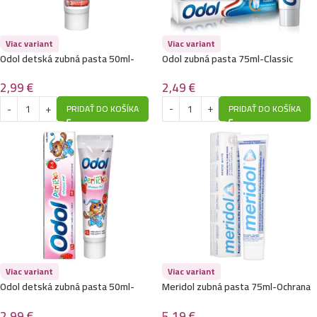
Viac variant
Viac variant
Odol detská zubná pasta 50ml-
Odol zubná pasta 75ml-Classic
Perlička 0-2 rokov – Mätová príchuť
2,49
€
2,99
€
PRIDAŤ DO KOŠÍKA
PRIDAŤ DO KOŠÍKA
Viac variant
Viac variant
Odol detská zubná pasta 50ml-
Meridol zubná pasta 75ml-Ochrana
Perlička 2-6 rokov – Jahodová
ďasna
príchuť
2,99
€
5,19
€