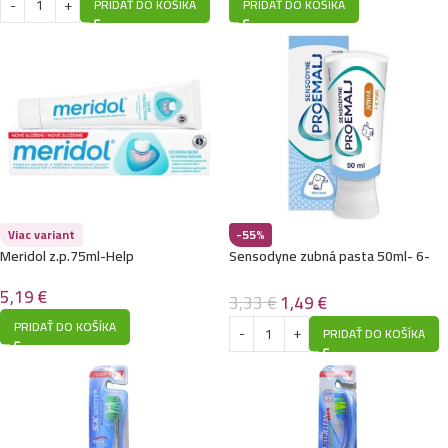
PRIDAŤ DO KOŠÍKA
PRIDAŤ DO KOŠÍKA
Viac variant
-55%
Meridol z.p.75ml-Help
Sensodyne zubná pasta 50ml- 6-
12rokov -Mild Mint
5,19
€
3,33
€
1,49
€
PRIDAŤ DO KOŠÍKA
PRIDAŤ DO KOŠÍKA