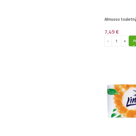
Almusso toaletný
3vrstvový
7,49
€
P