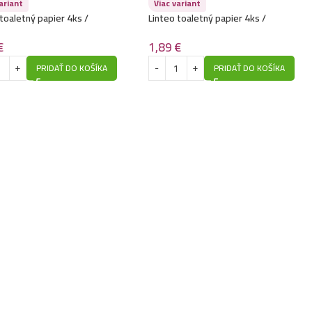
ariant
Viac variant
toaletný papier 4ks /
Linteo toaletný papier 4ks /
ový- Kamilka
2vrstvový- Clasic
€
1,89
€
PRIDAŤ DO KOŠÍKA
PRIDAŤ DO KOŠÍKA