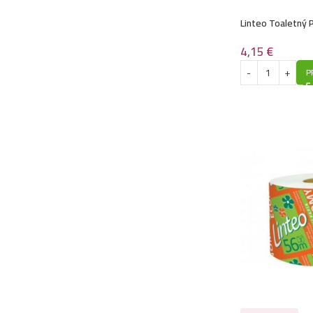
Linteo Toaletný 
8ks,15m-Biely
4,15
€
P