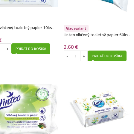
 vlhčený toaletný papier 10ks-
Viac variant
 kôra
Linteo vlhčený toaletný papier 60ks-
€
Senzitiv Aqua
2,60
€
PRIDAŤ DO KOŠÍKA
PRIDAŤ DO KOŠÍKA