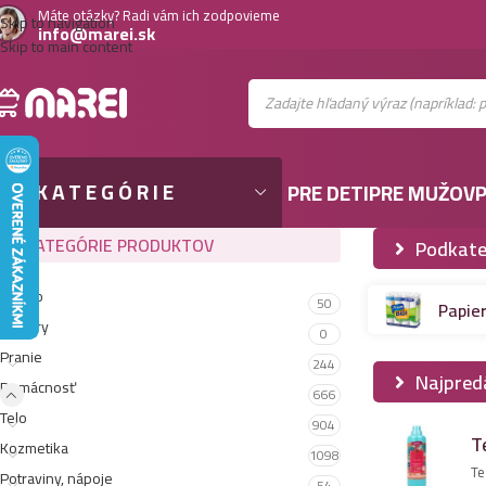
Máte otázky? Radi vám ich zodpovieme
Skip to navigation
info@marei.sk
Skip to main content
KATEGÓRIE
PRE DETI
PRE MUŽOV
P
KATEGÓRIE PRODUKTOV
Podkate
Gastro
50
Papie
Testery
0
Pranie
244
Najpred
Domácnosť
666
Telo
904
T
Kozmetika
1098
Te
Potraviny, nápoje
54