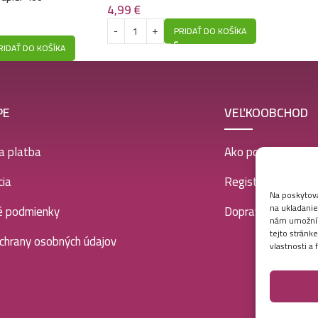
4,99
€
t-TOP
PRIDAŤ DO KOŠÍKA
RIDAŤ DO KOŠÍKA
PE
VEĽKOOBCHOD
a platba
Ako postupovať
ia
Registrácia
Na poskytova
na ukladanie
é podmienky
Doprava a platba
nám umožní s
tejto stránk
chrany osobných údajov
vlastnosti a 