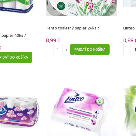
Tento toaletný papier 24ks /
Linteo
3vrstvový -Family delicate
Dubová
 papier 40ks /
8,99
€
0,89
€
PRIDAŤ DO KOŠÍKA
RIDAŤ DO KOŠÍKA