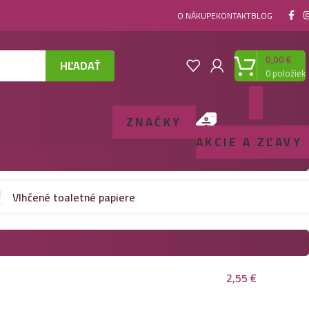
O NÁKUPE
KONTAKT
BLOG
0,00
€
HĽADAŤ
0
položiek
ZNAČKY
AKCIE A ZĽAVY
Vlhčené toaletné papiere
2,55
€