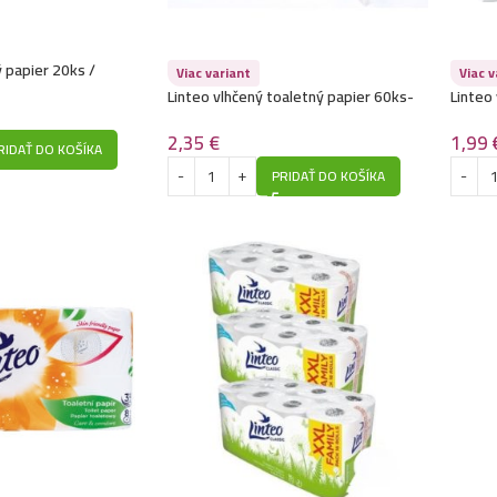
 papier 20ks /
Viac variant
Viac v
Linteo vlhčený toaletný papier 60ks-
Linteo
Kyselina mliečna
Dubová
2,35
€
1,99
RIDAŤ DO KOŠÍKA
PRIDAŤ DO KOŠÍKA