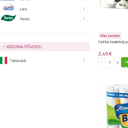
Lara
1
Tento
1
Viac variant
Cattia toaletný p
KRAJINA PÔVODU
/ 18m
2,49
€
Talianské
1
P