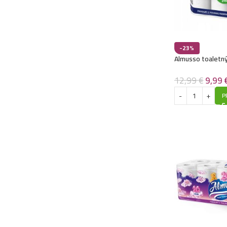
-23%
Almusso toaletný
3vrstvový -BIG!
12,99
€
9,99
P