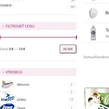
Ostatné
187
R
FILTROVAŤ CENU
T
Te
Cena:
0 €
—
10 €
FILTER
Domov
/
Domácno
VÝROBCA
Almusso
2
Cattia
2
Linteo
13
Zewa
1