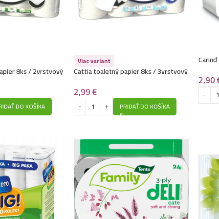
Carind
Viac variant
2vrstv
apier 8ks / 2vrstvový
Cattia toaletný papier 8ks / 3vrstvový
2,90
/ 15m
2,99
€
RIDAŤ DO KOŠÍKA
PRIDAŤ DO KOŠÍKA