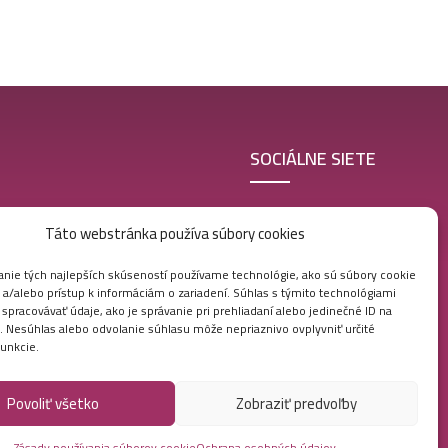
SOCIÁLNE SIETE
Táto webstránka používa súbory cookies
nie tých najlepších skúseností používame technológie, ako sú súbory cookie
 a/alebo prístup k informáciám o zariadení. Súhlas s týmito technológiami
 Veľkoobchod
pracovávať údaje, ako je správanie pri prehliadaní alebo jedinečné ID na
e. Nesúhlas alebo odvolanie súhlasu môže nepriaznivo ovplyvniť určité
funkcie.
Povoliť všetko
Zobraziť predvoľby
Zásady používania súborov cookie
Ochrana osobných údajov