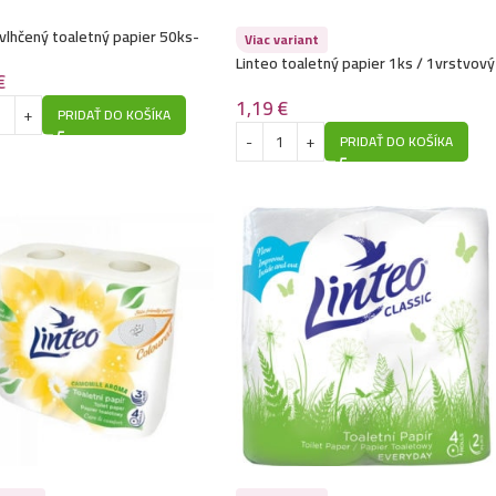
 vlhčený toaletný papier 50ks-
Viac variant
Linteo toaletný papier 1ks / 1vrstvový
€
/ 66m-Ekonomy
1,19
€
PRIDAŤ DO KOŠÍKA
PRIDAŤ DO KOŠÍKA