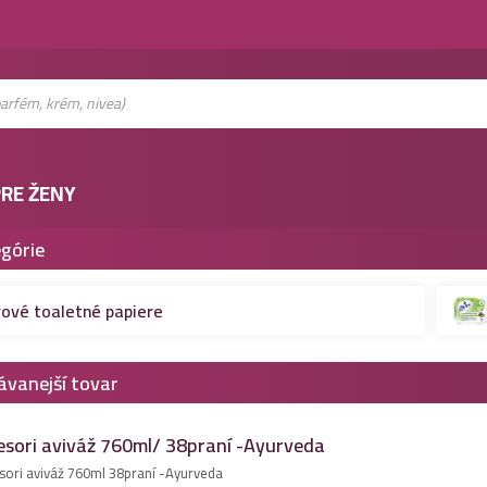
RE ŽENY
górie
rové toaletné papiere
ávanejší tovar
esori aviváž 760ml/ 38praní -Ayurveda
sori aviváž 760ml 38praní -Ayurveda