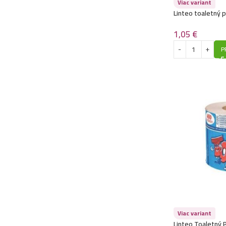
Viac variant
Linteo toaletný 
/ 56m-Ekonomy
1,05
€
P
Viac variant
Linteo Toaletný 