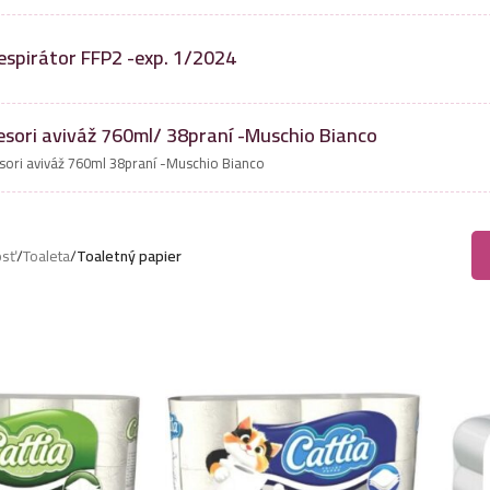
espirátor FFP2 -exp. 1/2024
esori aviváž 760ml/ 38praní -Muschio Bianco
sori aviváž 760ml 38praní -Muschio Bianco
sť
/
Toaleta
/
Toaletný papier