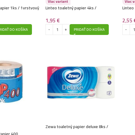
Viac variant
Viac v
papier 1ks / 1vrstvový
Linteo toaletný papier 4ks /
Linteo 
2vrstvový- SATIN
3vrstv
1,95
€
2,55
RIDAŤ DO KOŠÍKA
PRIDAŤ DO KOŠÍKA
Zewa toaletný papier deluxe 8ks /
3vrstvový -Delicate care
Papier 400