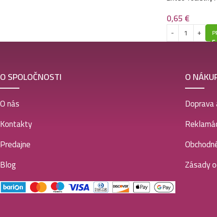
ústrižkový/1vrs
0,65
€
P
O SPOLOČNOSTI
O NÁKU
O nás
Doprava 
Kontakty
Reklamác
Predajne
Obchodn
Blog
Zásady o