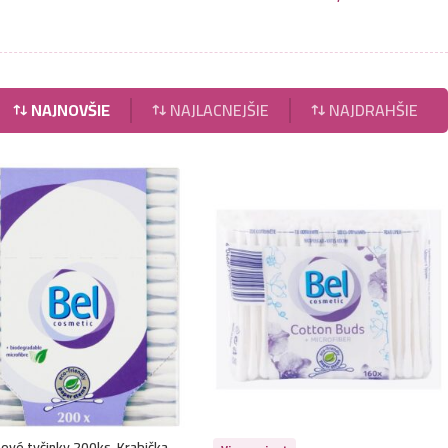
NAJNOVŠIE
NAJLACNEJŠIE
NAJDRAHŠIE
tové tyčinky 200ks-Krabička