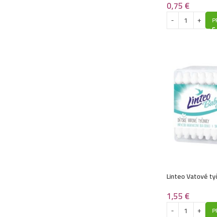
0,75
€
P
Linteo Vatové ty
1,55
€
P