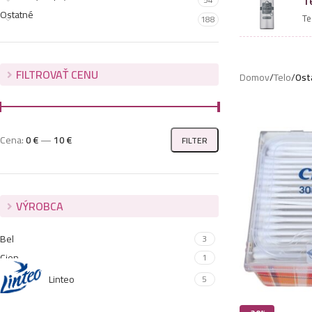
T
Ostatné
Te
188
FILTROVAŤ CENU
Domov
/
Telo
/
Ost
Cena:
0 €
—
10 €
FILTER
VÝROBCA
Bel
3
Cien
1
Linteo
5