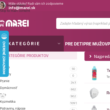
Máte otázky? Radi vám ich zodpovieme
Skip to navigation
info@marei.sk
Skip to main content
KATEGÓRIE
PRE DETI
PRE MUŽOV
P
KATEGÓRIE PRODUKTOV
Najpred
Gastro
50
T
Testery
0
Te
Pranie
243
Domácnosť
662
R
Telo
902
Kozmetika
1091
Potraviny, nápoje
54