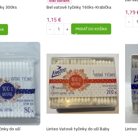
Viac variant
nky 300ks
Bel vatové tyčinky 160ks-Krabička
1,79
1,15
€
PRIDAŤ DO KOŠÍKA
KA
inky do uší
Linteo Vatové tyčinky do uší Baby
Linteo
200ks