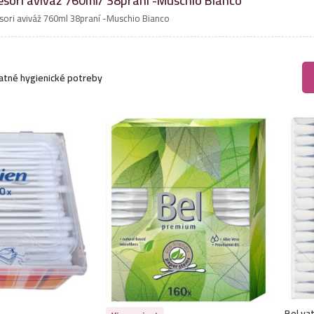
esori aviváž 760ml/ 38praní -Muschio Bianco
sori aviváž 760ml 38praní -Muschio Bianco
atné hygienické potreby
Bel va