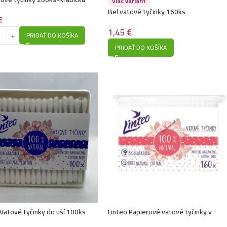
Viac variant
Bel vatové tyčinky 160ks
€
1,45
€
PRIDAŤ DO KOŠÍKA
PRIDAŤ DO KOŠÍKA
 Vatové tyčinky do uší 100ks
Linteo Papierové vatové tyčinky v
sáčku 160ks