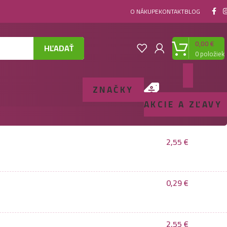
O NÁKUPE
KONTAKT
BLOG
0,00
€
HĽADAŤ
0
položiek
ZNAČKY
AKCIE A ZĽAVY
2,55
€
0,29
€
2,55
€