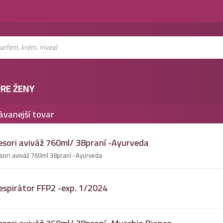
RE ŽENY
ávanejší tovar
esori aviváž 760ml/ 38praní -Ayurveda
sori aviváž 760ml 38praní -Ayurveda
espirátor FFP2 -exp. 1/2024