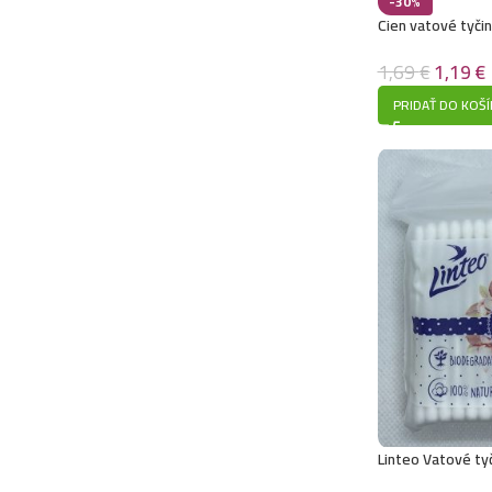
-30%
Cien vatové tyči
1,69
€
1,19
€
PRIDAŤ DO KOŠÍ
Linteo Vatové tyč
80ks,sáčok