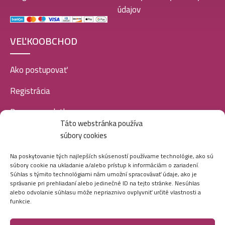
10,99
€
údajov
VEĽKOOBCHOD
Luxure EDP women 100ml-Dolce Bianco – (Giardini
Di Toscana – Bianco Latte) – P1039
10,99
€
Ako postupovať
Registrácia
Doprava a platba
Luxure EDP women 100ml-Sunblush – (Chanel –
Táto webstránka používa
Chance Eau Splendide) – P1021
Veľkoobchod
10,99
€
súbory cookies
SOCIÁLNE SIETE
Na poskytovanie tých najlepších skúseností používame technológie, ako sú
súbory cookie na ukladanie a/alebo prístup k informáciám o zariadení.
Súhlas s týmito technológiami nám umožní spracovávať údaje, ako je
Luxure EDP women 100ml-Velvet Vanilla – (Kayali –
správanie pri prehliadaní alebo jedinečné ID na tejto stránke. Nesúhlas
Vanilla 28) – P1033
alebo odvolanie súhlasu môže nepriaznivo ovplyvniť určité vlastnosti a
10,99
€
funkcie.