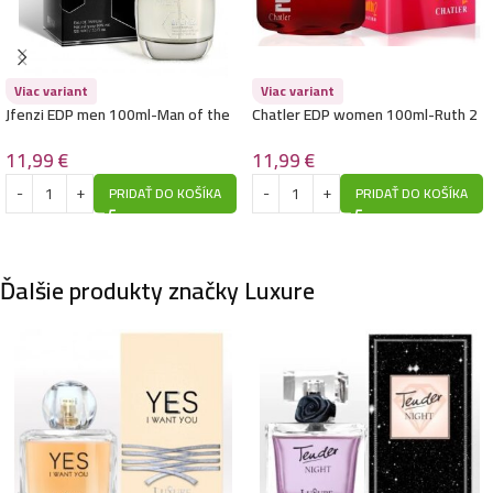
Luxure EDP women 100ml-Tender Night – (Lancome
– La Nuit Tresor) – P1017
Viac variant
Viac variant
10,99
€
Jfenzi EDP men 100ml-Man of the
Chatler EDP women 100ml-Ruth 2
Night – (Yves Saint Laurent – La
– (Gucci – Rush 2)
Nuit de L’Homme) – P546
11,99
€
11,99
€
PRIDAŤ DO KOŠÍKA
PRIDAŤ DO KOŠÍKA
Luxure EDP women 100ml-Rebel Heart – (Prada –
Paradoxe) – P1013
10,99
€
Ďalšie produkty značky Luxure
Luxure EDP women 100ml-Yes I want you – (Giorgio
Armani – You) – P1018
10,99
€