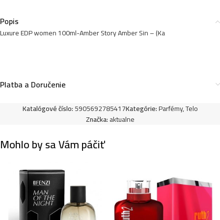
Popis
Luxure EDP women 100ml-Amber Story Amber Sin – (Ka
Luxure EDP women 100ml-Annie Excellent – (Thierry
Mugler – Angel Elixir) – P1023
10,99
€
Platba a Doručenie
Luxure EDP women 100ml-Entirety Relaxation –
Katalógové číslo:
5905692785417
Kategórie:
Parfémy
,
Telo
(Calvin Klein – Eternity Reflections) – P1032
Značka:
aktualne
10,99
€
Mohlo by sa Vám páčiť
Luxure EDP women 100ml-Design & Fashion
Impr3ssive – (Dolce & Gabbana – L´Imperatrice 3) –
P1026
10,99
€