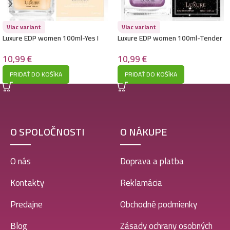
Luxure EDP women 100ml-Like me – (Giorgio Armani
– My Way) – P1015
10,99
€
Viac variant
Viac variant
Luxure EDP women 100ml-Yes I
Luxure EDP women 100ml-Tender
want you – (Giorgio Armani – You)
Night – (Lancome – La Nuit Tresor)
– P1018
– P1017
10,99
€
10,99
€
Luxure EDP women 100ml-Vestito Brillar Cristal –
PRIDAŤ DO KOŠÍKA
PRIDAŤ DO KOŠÍKA
(Versace – Bright Crystal) – P1014
10,99
€
O SPOLOČNOSTI
O NÁKUPE
Luxure EDP women 100ml-Cool Glam in Red –
(Carolina Herrera – Very Good Girl) – P1028
O nás
Doprava a platba
10,99
€
Kontakty
Reklamácia
Predajne
Obchodné podmienky
Luxure EDP women 100ml-Charisma – (Dolce &
Gabbana – Devotion) – P1022
Blog
Zásady ochrany osobných