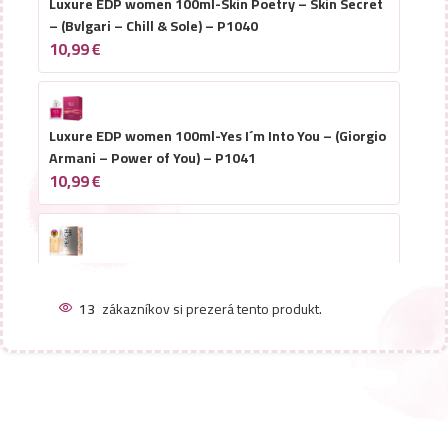
Luxure EDP women 100ml-Skin Poetry – Skin Secret
– (Bvlgari – Chill & Sole) – P1040
10,99
€
Luxure EDP women 100ml-Yes I´m Into You – (Giorgio
Armani – Power of You) – P1041
10,99
€
Luxure EDP women 100ml-Peach Me – (Christian
Dior – Addict Peachy Glow) – P1042
13
zákazníkov si prezerá tento produkt.
10,99
€
Luxure EDP women 100ml-Elite Nombrado – (Chloé –
Nomade) – P1031
10,99
€