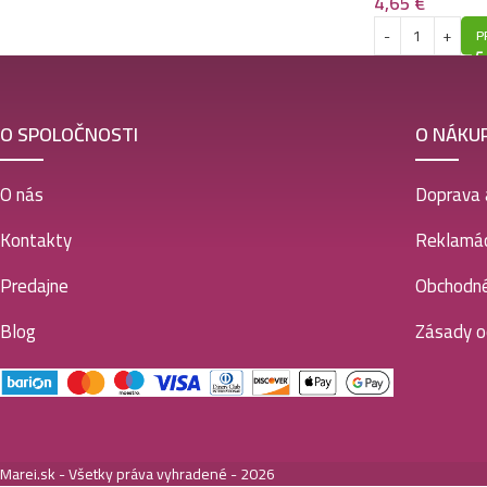
4,65
€
P
O SPOLOČNOSTI
O NÁKU
O nás
Doprava 
Kontakty
Reklamác
Predajne
Obchodn
Blog
Zásady o
Marei.sk - Všetky práva vyhradené - 2026