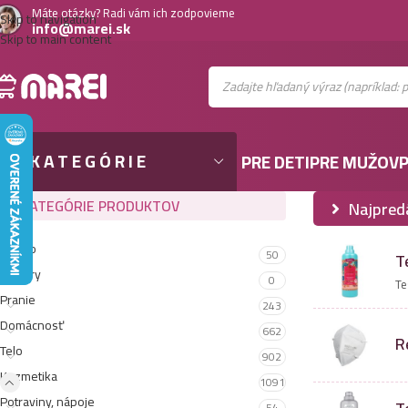
Máte otázky? Radi vám ich zodpovieme
Skip to navigation
info@marei.sk
Skip to main content
KATEGÓRIE
PRE DETI
PRE MUŽOV
P
KATEGÓRIE PRODUKTOV
Najpred
Gastro
50
T
Testery
0
Te
Pranie
243
Domácnosť
662
R
Telo
902
Kozmetika
1091
Potraviny, nápoje
54