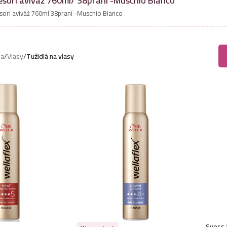
esori aviváž 760ml/ 38praní -Muschio Bianco
sori aviváž 760ml 38praní -Muschio Bianco
ka
/
Vlasy
/
Tužidlá na vlasy
Syoss 