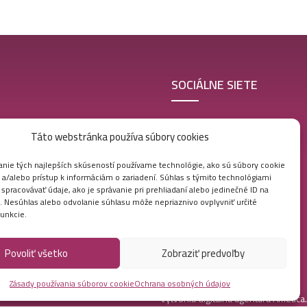
SOCIÁLNE SIETE
Táto webstránka používa súbory cookies
nie tých najlepších skúseností používame technológie, ako sú súbory cookie
 a/alebo prístup k informáciám o zariadení. Súhlas s týmito technológiami
 Veľkoobchod
pracovávať údaje, ako je správanie pri prehliadaní alebo jedinečné ID na
e. Nesúhlas alebo odvolanie súhlasu môže nepriaznivo ovplyvniť určité
funkcie.
Povoliť všetko
Zobraziť predvoľby
Zásady používania súborov cookie
Ochrana osobných údajov
Vytvorila digitálna agentúra
Ametica.