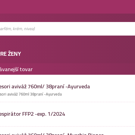
RE ŽENY
ávanejší tovar
esori aviváž 760ml/ 38praní -Ayurveda
sori aviváž 760ml 38praní -Ayurveda
espirátor FFP2 -exp. 1/2024