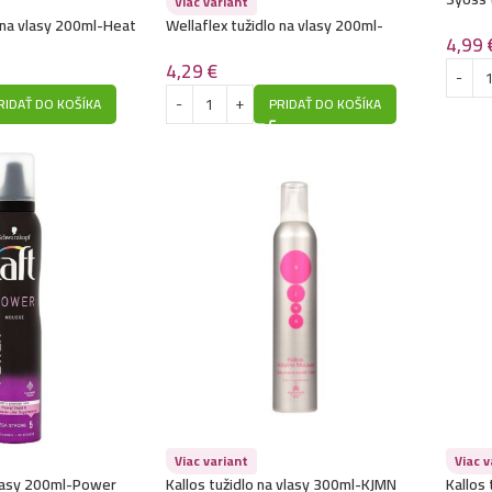
Viac variant
č.4
o na vlasy 200ml-Heat
Wellaflex tužidlo na vlasy 200ml-
4,99
Volume
4,29
€
RIDAŤ DO KOŠÍKA
PRIDAŤ DO KOŠÍKA
Viac variant
Viac v
vlasy 200ml-Power
Kallos tužidlo na vlasy 300ml-KJMN
Kallos