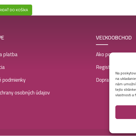
RIDAŤ DO KOŠÍKA
PE
VEĽKOOBCHOD
a platba
Ako postupovať
ia
Registrácia
Na poskytova
na ukladanie
é podmienky
Doprava a platba
nám umožní s
tejto stránk
chrany osobných údajov
vlastnosti a 