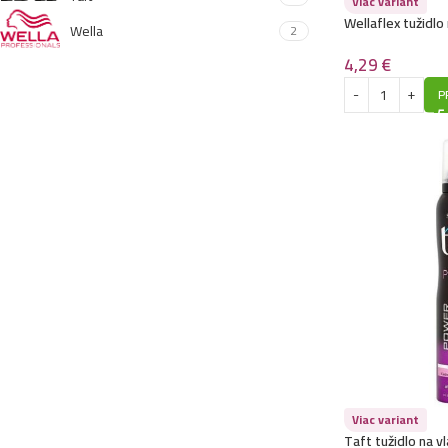
Viac variant
Wellaflex tužidl
Wella
2
Creation
4,29
€
P
Viac variant
Taft tužidlo na 