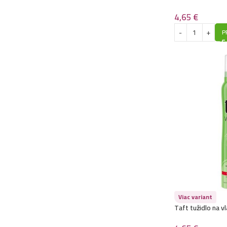
Cashmere Touch 
4,65
€
P
Viac variant
Taft tužidlo na 