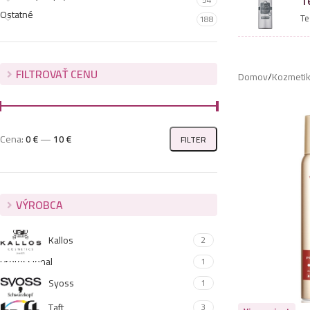
T
Ostatné
Te
188
FILTROVAŤ CENU
Domov
/
Kozmeti
Cena:
0 €
—
10 €
FILTER
VÝROBCA
Kallos
2
Professional
1
Syoss
1
Taft
3