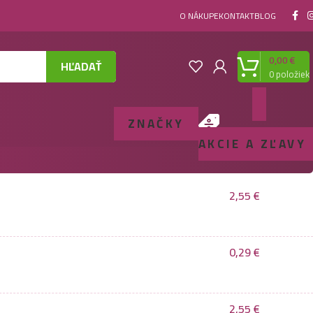
O NÁKUPE
KONTAKT
BLOG
0,00
€
HĽADAŤ
0
položiek
ZNAČKY
AKCIE A ZĽAVY
2,55
€
0,29
€
2,55
€