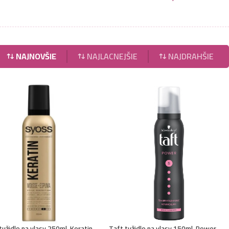
NAJNOVŠIE
NAJLACNEJŠIE
NAJDRAHŠIE
tužidlo na vlasy 250ml-Keratin
Taft tužidlo na vlasy 150ml-Power-