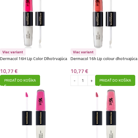
Viac variant
Viac variant
Dermacol 16H Lip Color Dlhotrvajúca
Dermacol 16h Lip colour dhotrvajúca
ruž 38
rúž na pery 37
10,77
€
10,77
€
PRIDAŤ DO KOŠÍKA
PRIDAŤ DO KOŠÍKA