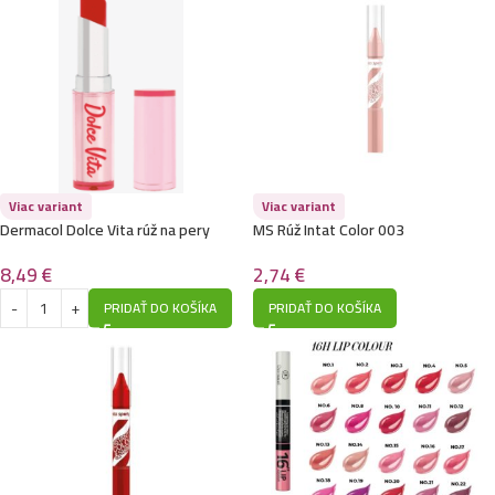
Viac variant
Viac variant
Dermacol Dolce Vita rúž na pery
MS Rúž Intat Color 003
3g,č5.
2,74
€
8,49
€
PRIDAŤ DO KOŠÍKA
PRIDAŤ DO KOŠÍKA