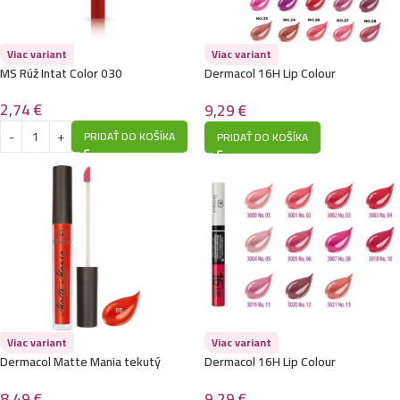
Viac variant
Viac variant
MS Rúž Intat Color 030
Dermacol 16H Lip Colour
dlhotrvajúca farba na pery 20, 3 ml a
2,74
€
4,1 ml
9,29
€
PRIDAŤ DO KOŠÍKA
PRIDAŤ DO KOŠÍKA
Viac variant
Viac variant
Dermacol Matte Mania tekutý
Dermacol 16H Lip Colour
matný rúž 55
dlhotrvajúca farba na pery 08, 3 ml a
4,1 ml
8,49
€
9,29
€