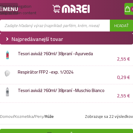
Skip to navigation
MENU
Skip to main content
HĽADAŤ
Najpredávanejší tovar
Tesori aviváž 760ml/ 38praní -Ayurveda
2,55
€
Respirátor FFP2 -exp. 1/2024
0,29
€
Tesori aviváž 760ml/ 38praní -Muschio Bianco
2,55
€
Domov
/
Kozmetika
/
Pery
/
Rúže
Zobrazuje sa 22 výsledkov