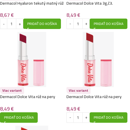
Dermacol Hyaluron tekutý matný rúž
Dermacol Dolce Vita 3g,č3.
1
8,49
€
8,67
€
PRIDAŤ DO KOŠÍKA
PRIDAŤ DO KOŠÍKA
Viac variant
Viac variant
Dermacol Dolce Vita rúž na pery
Dermacol Dolce Vita rúž na pery
3g,č7.
3g,č6.
8,49
€
8,49
€
PRIDAŤ DO KOŠÍKA
PRIDAŤ DO KOŠÍKA