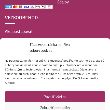
údajov
VEĽKOOBCHOD
Ako postupovať
Registrácia
Táto webstránka používa
súbory cookies
Doprava a platba
Veľkoobchod
Na poskytovanie tých najlepších skúseností používame technológie, ako sú
súbory cookie na ukladanie a/alebo prístup k informáciám o zariadení.
SOCIÁLNE SIETE
Súhlas s týmito technológiami nám umožní spracovávať údaje, ako je
správanie pri prehliadaní alebo jedinečné ID na tejto stránke. Nesúhlas
alebo odvolanie súhlasu môže nepriaznivo ovplyvniť určité vlastnosti a
funkcie.
Povoliť všetko
Zobraziť predvoľby