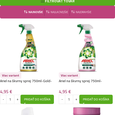
FILTROVAŤ TOVAR
NAJNOVŠIE
NAJLACNEJŠIE
NAJDRAHŠIE
Viac variant
Viac variant
Ariel na škvrny sprej 750ml-Gold-
Ariel na škvrny sprej 750ml-
White + Color
Delicate- White + Color
4,95
€
4,95
€
PRIDAŤ DO KOŠÍKA
PRIDAŤ DO KOŠÍKA