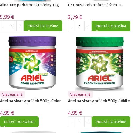
Allnature perkarbonát sódny 1kg
Dr.House odstraňovač švrn 1L-
White
5,99
€
3,79
€
PRIDAŤ DO KOŠÍKA
PRIDAŤ DO KOŠÍKA
Viac variant
Viac variant
Ariel na škvrny prášok 500g-Color
Ariel na škvrny prášok 500g-White
4,95
€
4,95
€
PRIDAŤ DO KOŠÍKA
PRIDAŤ DO KOŠÍKA