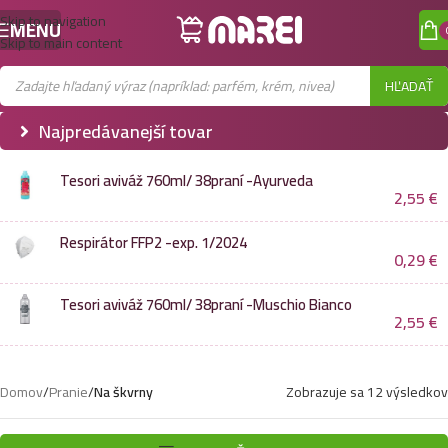
Skip to navigation
MENU
Skip to main content
HĽADAŤ
Najpredávanejší tovar
Tesori aviváž 760ml/ 38praní -Ayurveda
2,55
€
Respirátor FFP2 -exp. 1/2024
0,29
€
Tesori aviváž 760ml/ 38praní -Muschio Bianco
2,55
€
Domov
/
Pranie
/
Na škvrny
Zobrazuje sa 12 výsledkov