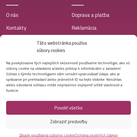
O nás
Doprava a platba
Kontakty
Reklamácia
Predajne
Obchodné podmienky
Táto webstránka používa
súbory cookies
Blog
Zásady ochrany osobných
údajov
Na poskytovanie tých najlepších skúseností používame technológie, ako sú
súbory cookie na ukladanie a/alebo prístup k informáciám o zariadení.
Súhlas s týmito technológiami nám umožní spracovávať údaje, ako je
VEĽKOOBCHOD
správanie pri prehliadaní alebo jedinečné ID na tejto stránke. Nesúhlas
alebo odvolanie súhlasu môže nepriaznivo ovplyvniť určité vlastnosti a
funkcie.
Ako postupovať
Povoliť všetko
Registrácia
Zobraziť predvoľby
Doprava a platba
Veľkoobchod
Zásady používania súborov cookie
Ochrana osobných údajov