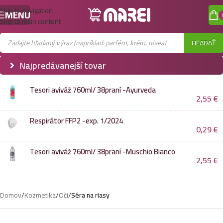
Skip to navigation
MENU
Skip to main content
HĽADAŤ
Najpredávanejší tovar
Tesori aviváž 760ml/ 38praní -Ayurveda
2,55
€
Respirátor FFP2 -exp. 1/2024
0,29
€
Tesori aviváž 760ml/ 38praní -Muschio Bianco
2,55
€
Domov
/
Kozmetika
/
Oči
/
Séra na riasy