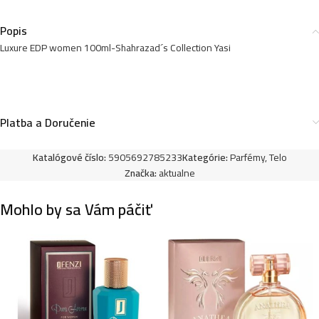
Popis
Luxure EDP women 100ml-Shahrazad´s Collection Yasi
Luxure EDP women 100ml-Rebel Heart – (Prada –
Paradoxe) – P1013
10,99
€
Platba a Doručenie
Luxure EDP women 100ml-Yes I want you – (Giorgio
Katalógové číslo:
5905692785233
Kategórie:
Parfémy
,
Telo
Armani – You) – P1018
Značka:
aktualne
10,99
€
Mohlo by sa Vám páčiť
Luxure EDP women 100ml-Elite Nombrado – (Chloé –
Nomade) – P1031
10,99
€