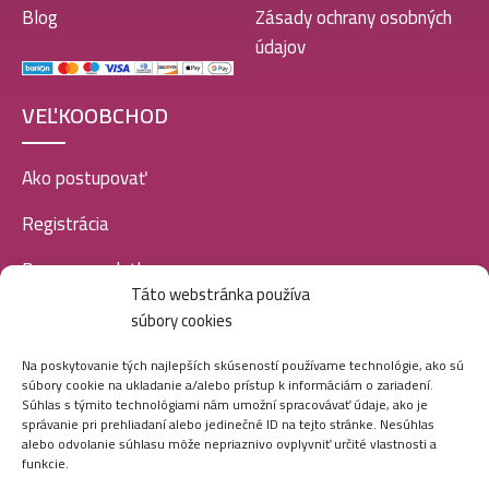
Blog
Zásady ochrany osobných
údajov
Luxure EDP women 100ml-Velvet Vanilla – (Kayali –
Vanilla 28) – P1033
VEĽKOOBCHOD
10,99
€
Ako postupovať
Luxure EDP women 100ml-Vanilla Twist – (Kayali –
Registrácia
Vanilla Royale Sugared Patchouli 64) – P1034
10,99
€
Doprava a platba
Táto webstránka používa
Veľkoobchod
súbory cookies
SOCIÁLNE SIETE
Luxure EDP women 100ml-Amber Story Amber Sin –
Na poskytovanie tých najlepších skúseností používame technológie, ako sú
súbory cookie na ukladanie a/alebo prístup k informáciám o zariadení.
(Kayali – Only Amber 23) – P1037
Súhlas s týmito technológiami nám umožní spracovávať údaje, ako je
10,99
€
správanie pri prehliadaní alebo jedinečné ID na tejto stránke. Nesúhlas
alebo odvolanie súhlasu môže nepriaznivo ovplyvniť určité vlastnosti a
funkcie.