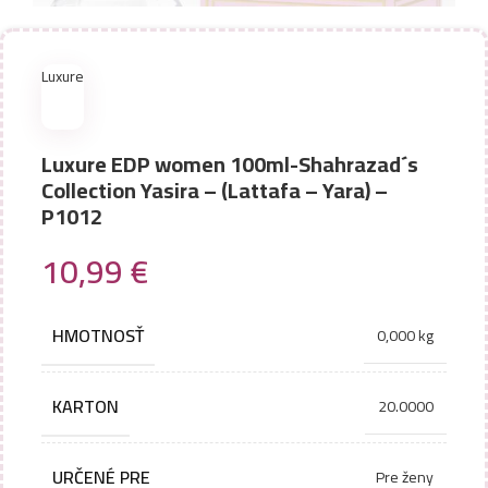
Luxure
Luxure EDP women 100ml-Shahrazad´s
Collection Yasira – (Lattafa – Yara) –
P1012
10,99
€
HMOTNOSŤ
0,000 kg
KARTON
20.0000
URČENÉ PRE
Pre ženy