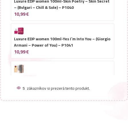
Luxure EDP women 100ml-Skin Poetry – Skin Secret
– (Bvlgari – Chill & Sole) – P1040
10,99
€
Luxure EDP women 100ml-Yes I´m Into You – (Giorgio
Armani – Power of You) – P1041
10,99
€
Luxure EDP women 100ml-Peach Me – (Christian
Dior – Addict Peachy Glow) – P1042
5
zákazníkov si prezerá tento produkt.
10,99
€
Luxure EDP women 100ml-Tender Night – (Lancome
– La Nuit Tresor) – P1017
10,99
€