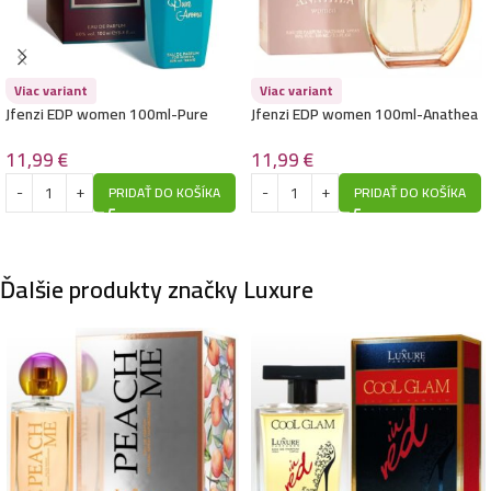
Luxure EDP women 100ml-Annie Excellent – (Thierry
Mugler – Angel Elixir) – P1023
10,99
€
Viac variant
Viac variant
Jfenzi EDP women 100ml-Pure
Jfenzi EDP women 100ml-Anathea
Aroma – (Xerjoff – Erba Pura) –
– (Paco Rabanne – Olympea) –
P194
P100
11,99
€
11,99
€
Luxure EDP women 100ml-Entirety Relaxation –
PRIDAŤ DO KOŠÍKA
PRIDAŤ DO KOŠÍKA
(Calvin Klein – Eternity Reflections) – P1032
10,99
€
Ďalšie produkty značky Luxure
Luxure EDP women 100ml-Like me – (Giorgio Armani
– My Way) – P1015
10,99
€
Luxure EDP women 100ml-Vestito Brillar Cristal –