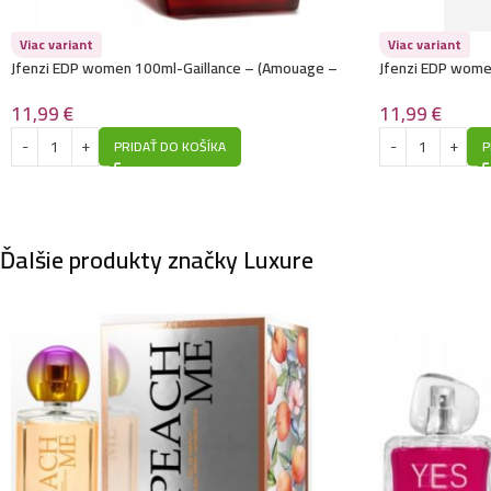
Viac variant
Viac variant
Jfenzi EDP women 100ml-Gaillance – (Amouage –
Jfenzi EDP women
Guidancel) – P201
Herrera – Very G
11,99
€
11,99
€
PRIDAŤ DO KOŠÍKA
P
Ďalšie produkty značky Luxure