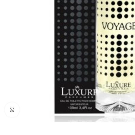
Zobraziť väčší obrázok