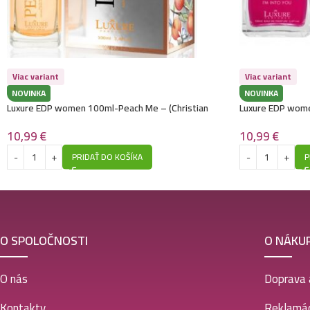
Viac variant
Viac variant
NOVINKA
NOVINKA
Luxure EDP women 100ml-Peach Me – (Christian
Luxure EDP women
Dior – Addict Peachy Glow) – P1042
Armani – Power 
10,99
€
10,99
€
PRIDAŤ DO KOŠÍKA
P
O SPOLOČNOSTI
O NÁKU
O nás
Doprava 
Kontakty
Reklamác