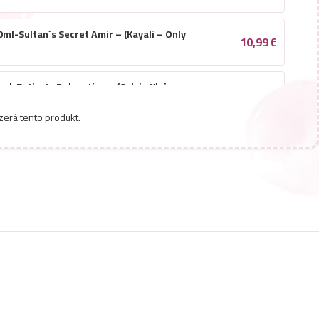
ml-Sultan´s Secret Amir – (Kayali – Only
10,99
€
l-Entirety Relaxation – (Calvin Klein –
10,99
€
s) – P1503
zerá tento produkt.
ml-Sultan´s Secret Faris – (Lattafa – Asad
10,99
€
ml-Vestito True Blue – (Versace – Eau
10,99
€