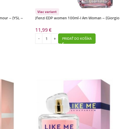
Viac variant
amour – (YSL –
Jfenzi EDP women 100ml-I Am Woman – (Giorgio
Armani – My Way) – P173
11,99
€
PRIDAŤ DO KOŠÍKA