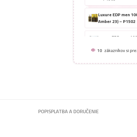
Luxure EDP men 100
Amber 23) – P1502
Luxure EDP men 100m
Eternity Reflection
11
zákazníkov si pre
Luxure EDP men 100
Zanzibar) – P1500
Luxure EDP men 100
Fraiche) – P1501
POPIS
PLATBA A DORUČENIE