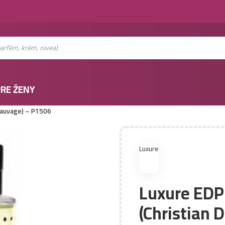
RE ŽENY
Sauvage) – P1506
Luxure
Luxure EDP
(Christian 