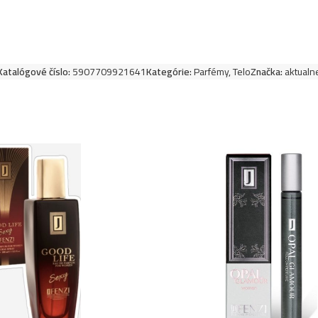
Katalógové číslo:
5907709921641
Kategórie:
Parfémy
,
Telo
Značka:
aktualn