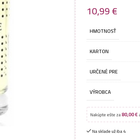
10,99
€
HMOTNOSŤ
KARTON
URČENÉ PRE
VÝROBCA
80,00
€
Nakúpte ešte za
a
Na sklade už iba 4