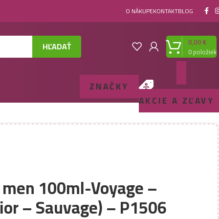
O NÁKUPE
KONTAKT
BLOG
0,00
€
HĽADAŤ
0
položiek
ZNAČKY
AKCIE A ZĽAVY
 men 100ml-Voyage –
Dior – Sauvage) – P1506