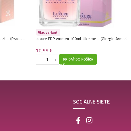
Viac variant
rt – (Prada –
Luxure EDP women 100ml-Like me – (Giorgio Armani
– My Way) – P1015
10,99
€
PRIDAŤ DO KOŠÍKA
SOCIÁLNE SIETE