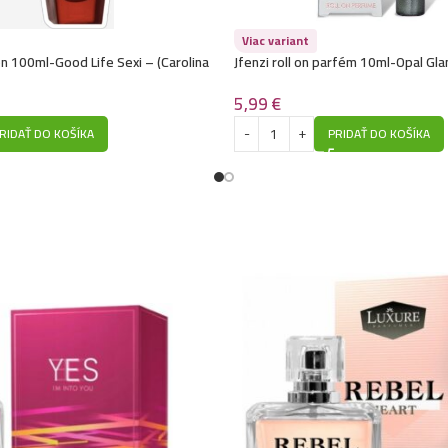
Viac variant
 100ml-Good Life Sexi – (Carolina
Jfenzi roll on parfém 10ml-Opal Gl
ood Girl) – P191
Black Opium) – P144
5,99
€
RIDAŤ DO KOŠÍKA
PRIDAŤ DO KOŠÍKA