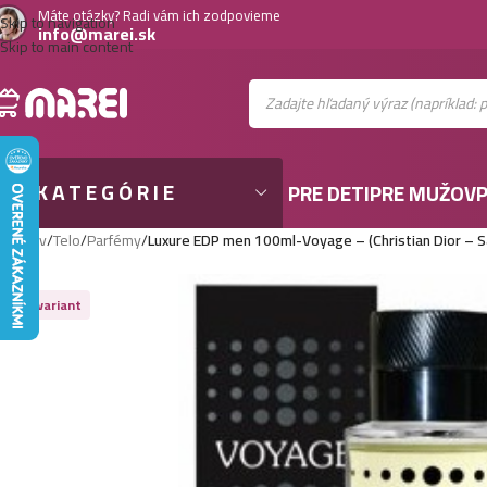
Máte otázky? Radi vám ich zodpovieme
Skip to navigation
info@marei.sk
Skip to main content
KATEGÓRIE
PRE DETI
PRE MUŽOV
P
Domov
/
Telo
/
Parfémy
/
Luxure EDP men 100ml-Voyage – (Christian Dior – 
Viac variant