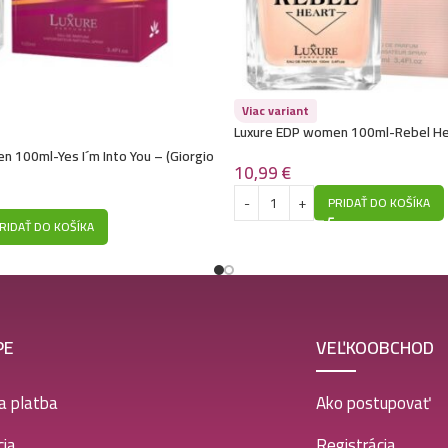
Viac variant
Luxure EDP women 100ml-Rebel Hea
Paradoxe) – P1013
 100ml-Yes I´m Into You – (Giorgio
10,99
€
of You) – P1041
PRIDAŤ DO KOŠÍKA
RIDAŤ DO KOŠÍKA
PE
VEĽKOOBCHOD
a platba
Ako postupovať
ia
Registrácia