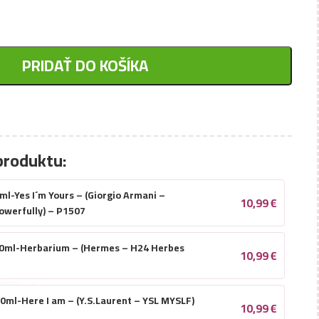
PRIDAŤ DO KOŠÍKA
produktu:
l-Yes I´m Yours – (Giorgio Armani –
10,99
€
owerfully) – P1507
0ml-Herbarium – (Hermes – H24 Herbes
10,99
€
0ml-Here I am – (Y.S.Laurent – YSL MYSLF)
10,99
€