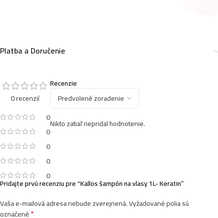
Kallos šampón na vlasy s dávkovačom 1L- Luminous
Shine
5,49
€
Platba a Doručenie
Recenzie
Kallos šampón na vlasy 1L- Mango
0 recenzií
4,49
€
0
Nikto zatiaľ nepridal hodnotenie.
0
0
Kallos šampón na vlasy s dávkovačom 1L-
Proffesional Salon
0
5,49
€
0
Pridajte prvú recenziu pre “Kallos šampón na vlasy 1L- Keratin”
Vaša e-mailová adresa nebude zverejnená.
Vyžadované polia sú
Kallos šampón na vlasy 1L- Cherry
*
označené