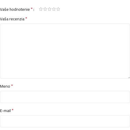
4,49
€
*
Vaše hodnotenie
*
Vaša recenzia
Kallos šampón na vlasy 1L- Omega
4,49
€
Kallos šampón na vlasy 1L- Color
4,49
€
*
Meno
Kallos šampón na vlasy s dávkovačom 1L- Volumizing
5,49
€
*
E-mail
Kallos šampón na vlasy 1L- Mandel