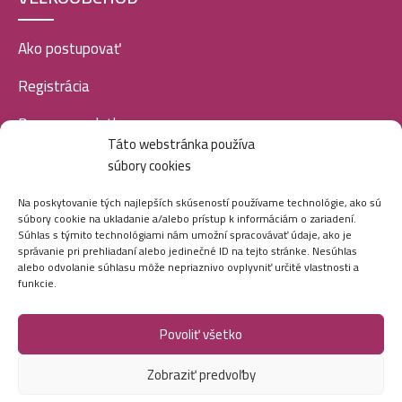
Kallos šampón na vlasy 1L- Egg
4,49
€
3,49
€
Ako postupovať
Registrácia
Kallos šampón na vlasy 1L- Jasmine
Doprava a platba
4,49
€
Táto webstránka používa
Veľkoobchod
súbory cookies
SOCIÁLNE SIETE
Na poskytovanie tých najlepších skúseností používame technológie, ako sú
Kallos šampón na vlasy 1L- Chocolate
súbory cookie na ukladanie a/alebo prístup k informáciám o zariadení.
4,49
€
Súhlas s týmito technológiami nám umožní spracovávať údaje, ako je
správanie pri prehliadaní alebo jedinečné ID na tejto stránke. Nesúhlas
alebo odvolanie súhlasu môže nepriaznivo ovplyvniť určité vlastnosti a
funkcie.
Kallos šampón na vlasy 1L- Banana
Povoliť všetko
4,49
€
Marei.sk - Všetky práva vyhradené - 2026
Zobraziť predvoľby
Vytvorila digitálna agentúra
Ametica.