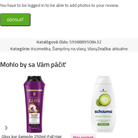
4,49
€
You have to be logged in to be able to add photos to your review.
Kallos šampón na vlasy s dávkovačom 1L- Fortifying
Anti-Dandruff
Katalógové číslo:
5998889508432
8,49
€
6,99
€
Kategórie:
Kozmetika
,
Šampóny na vlasy
,
Vlasy
Značka:
aktualne
Mohlo by sa Vám páčiť
Kallos šampón na vlasy 1L- Vanilla
4,49
€
Kallos šampón na vlasy s dávkovačom 1L- Deep
Cleansing
8,49
€
6,99
€
Gliss kur šampón 250ml-Full Hair
Viac variant