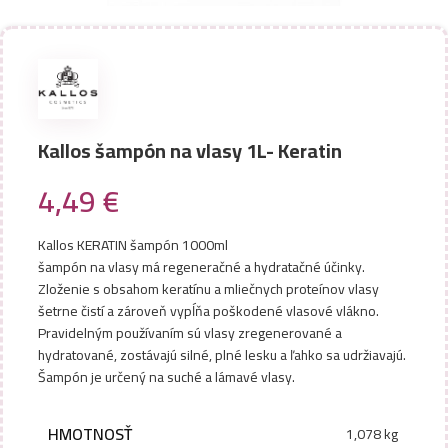
Kallos šampón na vlasy 1L- Keratin
4,49
€
Kallos KERATIN šampón 1000ml
šampón na vlasy má regeneračné a hydratačné účinky.
Zloženie s obsahom keratínu a mliečnych proteínov vlasy
šetrne čistí a zároveň vypĺňa poškodené vlasové vlákno.
Pravidelným používaním sú vlasy zregenerované a
hydratované, zostávajú silné, plné lesku a ľahko sa udržiavajú.
Šampón je určený na suché a lámavé vlasy.
HMOTNOSŤ
1,078 kg