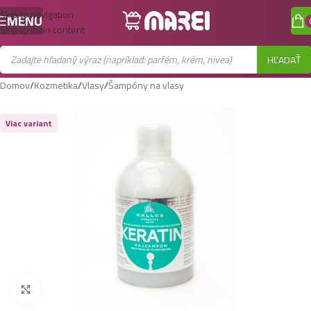
Skip to navigation
MENU
Skip to main content
HĽADAŤ
Domov
/
Kozmetika
/
Vlasy
/
Šampóny na vlasy
Viac variant
Zobraziť väčší obrázok