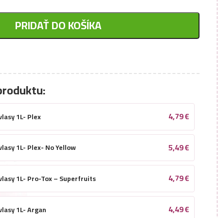
PRIDAŤ DO KOŠÍKA
produktu:
4,79
€
lasy 1L- Plex
5,49
€
lasy 1L- Plex- No Yellow
4,79
€
vlasy 1L- Pro-Tox – Superfruits
4,49
€
vlasy 1L- Argan