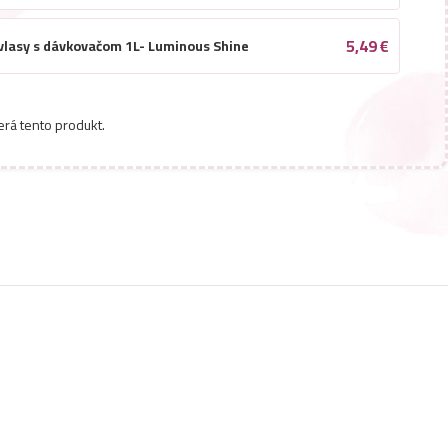
5,49
€
vlasy s dávkovačom 1L- Luminous Shine
4,49
€
vlasy 1L- Mango
erá tento produkt.
4,49
€
lasy 1L- Color
5,49
€
vlasy s dávkovačom 1L- Proffesional Salon
4,49
€
vlasy 1L- Cherry
4,49
€
vlasy 1L- Omega
5,49
€
vlasy s dávkovačom 1L- Volumizing