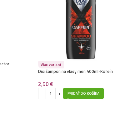
4,49
€
vlasy 1L- Lemon Balm
4,49
€
vlasy 1L- Coconut
4,49
€
vlasy 1L- Honey
ector
Viac variant
Dixi šampón na vlasy men 400ml-Kofeín
4,49
€
3,49
€
vlasy 1L- Egg
2,90
€
4,49
€
PRIDAŤ DO KOŠÍKA
vlasy 1L- Jasmine
4,49
€
lasy 1L- Keratin
4,49
€
vlasy 1L- Chocolate