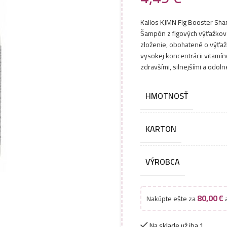
Kallos KJMN Fig Booster Sh
Šampón z figových výťažkov na
zloženie, obohatené o výťažk
vysokej koncentrácii vitamíno
zdravšími, silnejšími a odoln
HMOTNOSŤ
KARTON
VÝROBCA
80,00
€
Nakúpte ešte za
a
Na sklade už iba 1