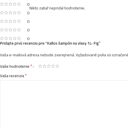
0
Nikto zatiaľ nepridal hodnotenie.
0
0
0
0
Pridajte prvú recenziu pre “Kallos šampón na vlasy 1L- Fig”
Vaša e-mailová adresa nebude zverejnená.
Vyžadované polia sú označen
*
Vaše hodnotenie
*
Vaša recenzia