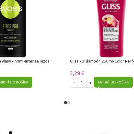
Kallos šampón na 
Kallos šampón na 
Kallos šampón na 
 vlasy 440ml-Intense Rizos
Gliss kur šampón 250ml-Color Perf
Kallos šampón na 
3,29
€
RIDAŤ DO KOŠÍKA
PRIDAŤ DO KOŠÍKA
Kallos šampón na 
Kallos šampón na v
Kallos šampón na 