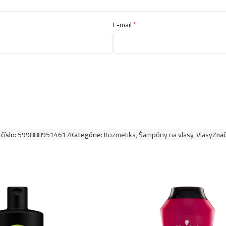
*
E-mail
Kallos šampón na v
Kallos šampón na 
Kallos šampón na 
Kallos šampón na v
číslo:
5998889514617
Kategórie:
Kozmetika
,
Šampóny na vlasy
,
Vlasy
Znač
Kallos šampón na v
Kallos šampón na v
Kallos šampón na v