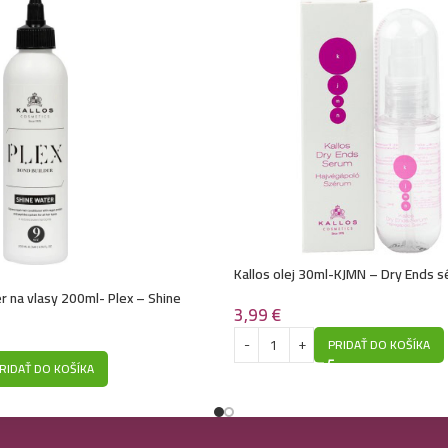
Kallos šampón na 
Kallos šampón na 
Kallos olej 30ml-KJMN – Dry Ends 
ér na vlasy 200ml- Plex – Shine
3,99
€
PRIDAŤ DO KOŠÍKA
RIDAŤ DO KOŠÍKA