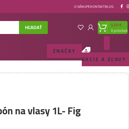
O NÁKUPE
KONTAKT
BLOG
0,00
€
HĽADAŤ
0
položiek
ZNAČKY
AKCIE A ZĽAVY
ón na vlasy 1L- Fig