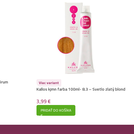
4,49
€
vlasy 1L- Banana
4,49
€
vlasy 1L- Algae
sérum
Viac variant
Kallos kjmn farba 100ml- 8.3 – Svetlo zlatý blond
3,99
€
PRIDAŤ DO KOŠÍKA