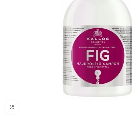
Zobraziť väčší obrázok