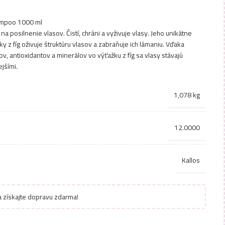
ampoo 1000 ml
 posilnenie vlasov. Čistí, chráni a vyživuje vlasy. Jeho unikátne
y z fíg oživuje štruktúru vlasov a zabraňuje ich lámaniu. Vďaka
v, antioxidantov a minerálov vo výťažku z fíg sa vlasy stávajú
ejšími.
1,078 kg
12.0000
Kallos
 získajte dopravu zdarma!