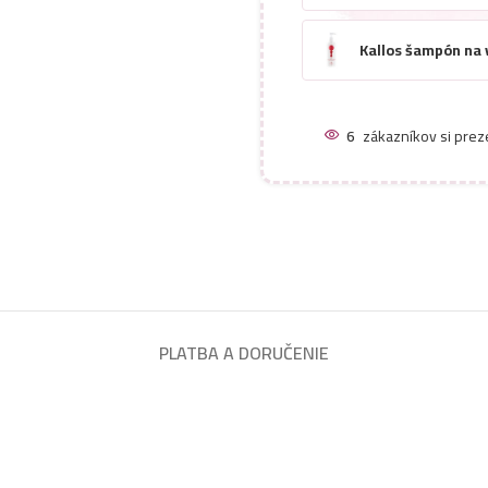
Kallos šampón na 
Kallos šampón na 
6
zákazníkov si prez
Kallos šampón na v
Kallos šampón na 
Kallos šampón na 
PLATBA A DORUČENIE
Kallos šampón na 
Kallos šampón na 