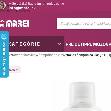
Máte otázky? Radi vám ich zodpovieme
Skip to navigation
info@marei.sk
Skip to main content
KATEGÓRIE
PRE DETI
PRE MUŽOV
P
Domov
/
Kozmetika
/
Vlasy
/
Šampóny na vlasy
/
Kallos šampón na vlasy 1L- Fi
Viac variant