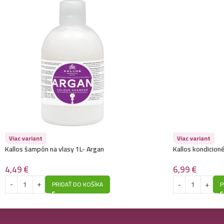
Viac variant
Viac variant
Kallos šampón na vlasy 1L- Argan
Kallos kondicion
Water
4,49
€
6,99
€
PRIDAŤ DO KOŠÍKA
P