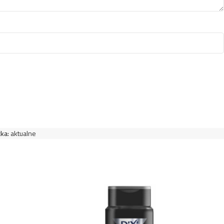
4,49
€
lasy 1L- Silk
4,79
€
vlasy 1L- Pro-Tox
4,49
€
vlasy 1L- Blueberry
4,49
€
3,99
€
lasy 1L- Milk
ka:
aktualne
4,49
€
lasy 1L- Aloe
4,49
€
lasy 1L- Caviar
4,49
€
lasy 1L- Biotin