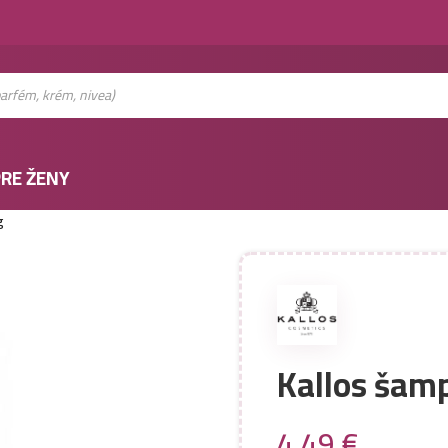
RE ŽENY
g
Kallos šamp
4,49
€