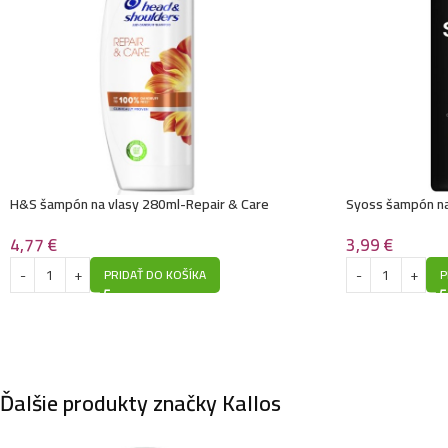
H&S šampón na vlasy 280ml-Repair & Care
Syoss šampón na
4,77
€
3,99
€
PRIDAŤ DO KOŠÍKA
P
Ďalšie produkty značky Kallos