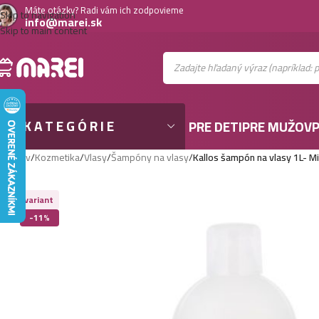
Máte otázky? Radi vám ich zodpovieme
Skip to navigation
info@marei.sk
Skip to main content
KATEGÓRIE
PRE DETI
PRE MUŽOV
P
Domov
/
Kozmetika
/
Vlasy
/
Šampóny na vlasy
/
Kallos šampón na vlasy 1L- Mi
Viac variant
-11%