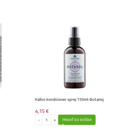
4,49
€
lasy 1L- Aloe
4,49
€
lasy 1L- Caviar
4,49
€
lasy 1L- Biotin
Kallos kondicioner sprej 150ml-Botaniq
4,15
€
PRIDAŤ DO KOŠÍKA