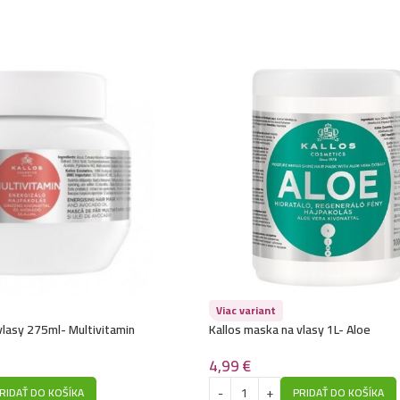
Kallos šampón na v
Kallos šampón na v
Kallos šampón na v
Viac variant
vlasy 275ml- Multivitamin
Kallos maska na vlasy 1L- Aloe
4,99
€
RIDAŤ DO KOŠÍKA
PRIDAŤ DO KOŠÍKA