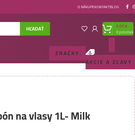
O NÁKUPE
KONTAKT
BLOG
0,00
€
HĽADAŤ
0
položiek
ZNAČKY
AKCIE A ZĽAVY
ón na vlasy 1L- Milk