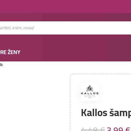
RE ŽENY
lk
Kallos šamp
4,49
€
3,99
€