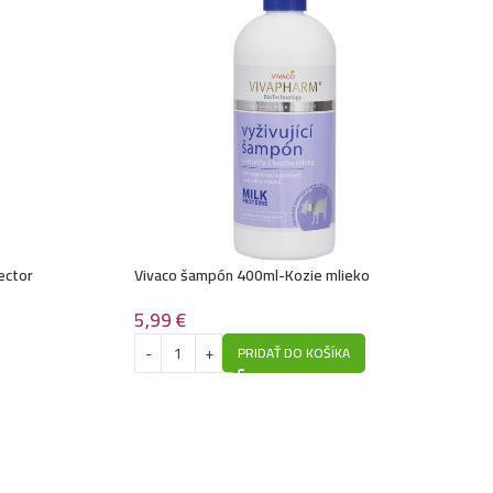
4,49
€
vlasy 1L- Jasmine
4,49
€
lasy 1L- Keratin
4,49
€
vlasy 1L- Chocolate
4,49
€
vlasy 1L- Banana
ector
Vivaco šampón 400ml-Kozie mlieko
4,49
€
vlasy 1L- Algae
5,99
€
PRIDAŤ DO KOŠÍKA
4,79
€
vlasy 1L- Pro-Tox
4,49
€
vlasy 1L- Blueberry