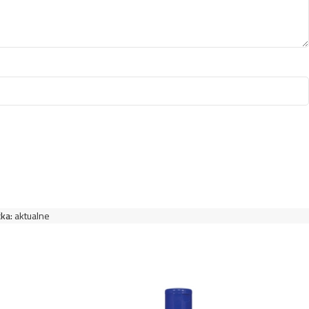
4,49
€
vlasy 1L- Multivitamin
4,49
€
lasy 1L- Silk
4,49
€
vlasy 1L- Lemon Balm
4,49
€
lasy 1L- Fig
4,49
€
vlasy 1L- Coconut
ka:
aktualne
4,49
€
vlasy 1L- Honey
4,49
€
3,49
€
vlasy 1L- Egg