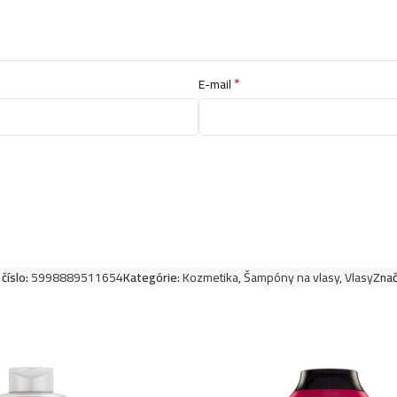
Kallos šampón na 
*
E-mail
Kallos šampón na v
Kallos šampón na 
Kallos šampón na v
Kallos šampón na 
číslo:
5998889511654
Kategórie:
Kozmetika
,
Šampóny na vlasy
,
Vlasy
Znač
Kallos šampón na 
Kallos šampón na 