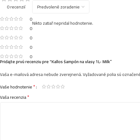
0 recenzií
0
Nikto zatiaľ nepridal hodnotenie.
0
0
0
0
Pridajte prvú recenziu pre “Kallos šampón na vlasy 1L- Milk”
Vaša e-mailová adresa nebude zverejnená.
Vyžadované polia sú označen
*
Vaše hodnotenie
*
Vaša recenzia