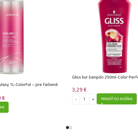
Kallos šampón na 
Kallos šampón na v
Kallos šampón na 
Kallos šampón na 
Gliss kur šampón 250ml-Color Perf
vlasy 1L-ColorFul – pre farbené
Kallos šampón na 
3,29
€
y
0
€
PRIDAŤ DO KOŠÍKA
Kallos šampón na 
ÍKA
Kallos šampón na 