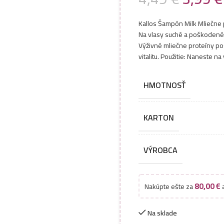
Kallos Šampón Milk Mliečne 
Na vlasy suché a poškodené
Výživné mliečne proteíny pos
vitalitu. Použitie: Naneste n
HMOTNOSŤ
KARTON
VÝROBCA
80,00
€
Nakúpte ešte za
a
Na sklade