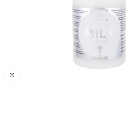
Zobraziť väčší obrázok