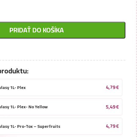
PRIDAŤ DO KOŠÍKA
produktu:
4,79
€
lasy 1L- Plex
5,49
€
lasy 1L- Plex- No Yellow
4,79
€
vlasy 1L- Pro-Tox – Superfruits