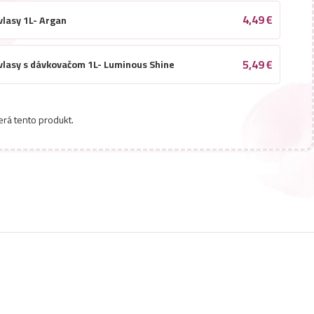
4,49
€
vlasy 1L- Argan
5,49
€
vlasy s dávkovačom 1L- Luminous Shine
4,49
€
vlasy 1L- Mango
erá tento produkt.
4,49
€
lasy 1L- Color
5,49
€
vlasy s dávkovačom 1L- Proffesional Salon
4,49
€
vlasy 1L- Cherry
4,49
€
vlasy 1L- Omega