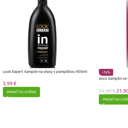
Look Expert šampón na vlasy s pumpičkou 900ml-
-12%
Intensive Repair
Joico šampón na 
3,99
€
poškodené vlas
24,90
€
21,9
PRIDAŤ DO KOŠÍKA
PRIDAŤ DO KOŠ