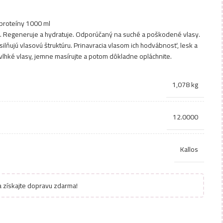
proteíny 1000 ml
. Regeneruje a hydratuje. Odporúčaný na suché a poškodené vlasy.
ilňujú vlasovú štruktúru. Prinavracia vlasom ich hodvábnosť, lesk a
a vlhké vlasy, jemne masírujte a potom dôkladne opláchnite.
1,078 kg
12.0000
Kallos
 získajte dopravu zdarma!