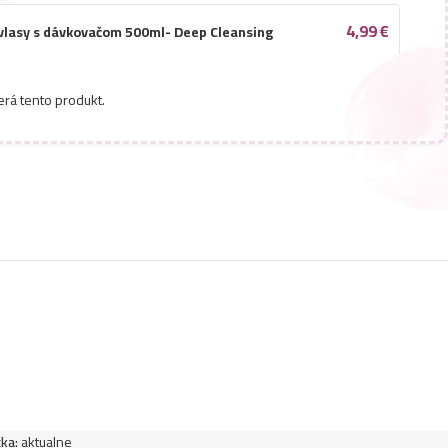
4,99
€
vlasy s dávkovačom 500ml- Deep Cleansing
3,45
€
vlasy 500ml- Pro-Tox
erá tento produkt.
vlasy s dávkovačom 500ml- LAB 35 –
7,77
€
ka:
aktualne