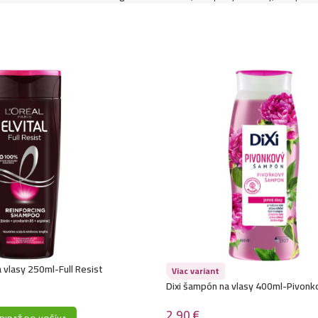
a vlasy 250ml-Full Resist
Viac variant
Dixi šampón na vlasy 400ml-Pivonk
2,90
€