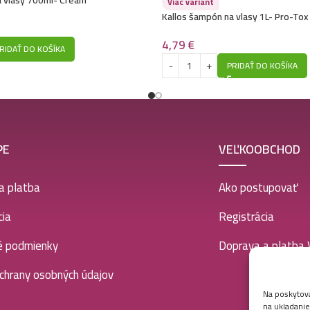
a vlasy 700ml- Cream
Viac variant
Kallos šampón na vlasy 1L- Pro-Tox
4,79
€
RIDAŤ DO KOŠÍKA
PRIDAŤ DO KOŠÍKA
PE
VEĽKOOBCHOD
a platba
Ako postupovať
ia
Registrácia
é podmienky
Doprava a platba
chrany osobných údajov
Na poskytova
na ukladanie