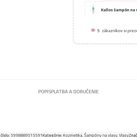
Kallos šampón na 
Kallos šampón na 
5
zákazníkov si prez
Kallos šampón na 
Sulfate
POPIS
PLATBA A DORUČENIE
číslo:
5998889515591
Kategórie:
Kozmetika
,
Šampóny na vlasy
,
Vlasy
Znač