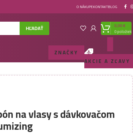
O NÁKUPE
KONTAKT
BLOG
0,00
€
HĽADAŤ
0
položiek
ZNAČKY
AKCIE A ZĽAVY
pón na vlasy s dávkovačom
umizing