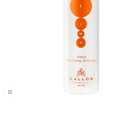
Zobraziť väčší obrázok