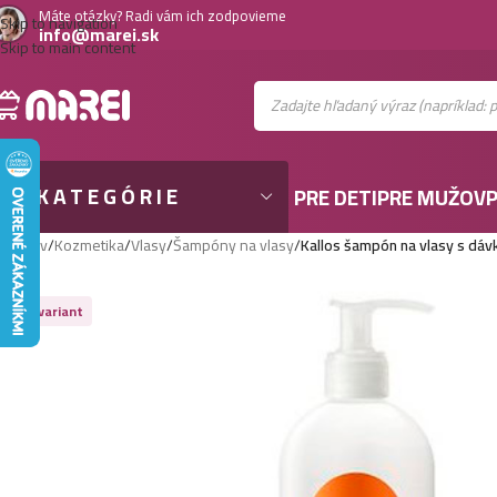
Máte otázky? Radi vám ich zodpovieme
Skip to navigation
info@marei.sk
Skip to main content
KATEGÓRIE
PRE DETI
PRE MUŽOV
P
Domov
/
Kozmetika
/
Vlasy
/
Šampóny na vlasy
/
Kallos šampón na vlasy s dá
Viac variant