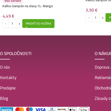
Kallos šampón n
Viac variant
Kallos šampón na vlasy 1L- Mango
3,90
€
4,49
€
P
PRIDAŤ DO KOŠÍKA
O SPOLOČNOSTI
O NÁKU
O nás
Doprava 
Kontakty
Reklamác
Predajne
Obchodn
Blog
Zásady o