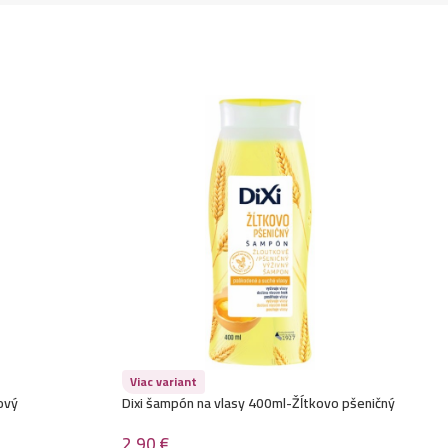
Viac variant
ový
Dixi šampón na vlasy 400ml-Žĺtkovo pšeničný
2,90
€