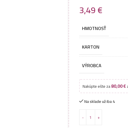
3,49
€
HMOTNOSŤ
KARTON
VÝROBCA
80,00
€
Nakúpte ešte za
a
Na sklade už iba 4