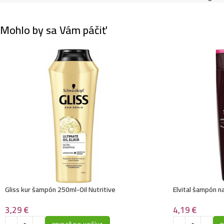
Mohlo by sa Vám páčiť
Gliss kur šampón 250ml-Oil Nutritive
Elvital šampón n
3,29
€
4,19
€