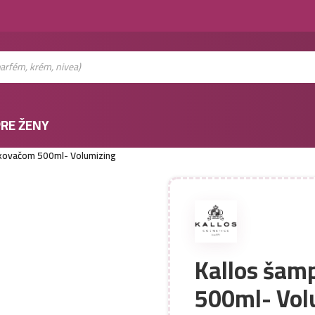
RE ŽENY
vkovačom 500ml- Volumizing
Kallos šam
500ml- Vol