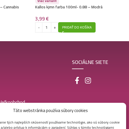
Viac variant
 – Cannabis
Kallos kjmn farba 100ml- 0.88 – Modrá
3,99
€
PRIDAŤ DO KOŠÍKA
SOCIÁLNE SIETE
 Veľkoobchod
Táto webstránka používa súbory cookies
nie tých najlepších skúseností používame technológie, ako sú súbory cookie
 a/alebo prístup k informáciám o zariadení. Súhlas s týmito technológiami