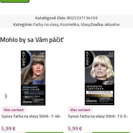
Kallos kjmn farba 100ml- 7.3 – Stredne zlatý blond
3,99
€
Katalógové číslo:
8025337134169
Kategórie:
Farby na vlasy
,
Kozmetika
,
Vlasy
Značka:
aktualne
Mohlo by sa Vám páčiť
Kallos kjmn farba 100ml- 10.1 – Platinová popolavá
blond
3,99
€
Kallos kjmn farba 100ml- 8.1 – Popolavo svetlý blond
3,99
€
Viac variant
Viac variant
Kallos kjmn farba 100ml- 900 – Ultra svetlý blond
Syoss farba na vlasy 50ml- 7-46-
Syoss farba na vlasy 50ml- 13-5-
3,99
€
Chladná stredná blond
Platinový zosvetlovač 50
5,99
€
5,99
€