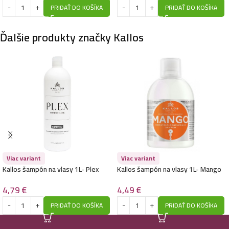
PRIDAŤ DO KOŠÍKA
PRIDAŤ DO KOŠÍKA
Kallos kjmn farba 100ml- 7.0 – Blond stredný
3,99
€
Ďalšie produkty značky Kallos
Kallos kjmn farba 100ml- 9.00 – Silno svetlý blond
3,99
€
Kallos kjmn farba 100ml- 77.44L – Intenzívne
stredne medená
3,99
€
Viac variant
Viac variant
Kallos šampón na vlasy 1L- Plex
Kallos šampón na vlasy 1L- Mango
4,79
€
4,49
€
Kallos kjmn farba 100ml- 8.31 – Popolavý svetlo
PRIDAŤ DO KOŠÍKA
PRIDAŤ DO KOŠÍKA
zlatý blond
3,99
€