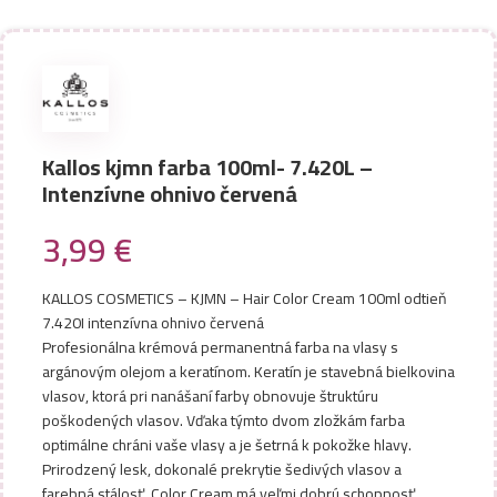
Kallos kjmn farba 100ml- 7.420L –
Intenzívne ohnivo červená
3,99
€
KALLOS COSMETICS – KJMN – Hair Color Cream 100ml odtieň
7.420I intenzívna ohnivo červená
Profesionálna krémová permanentná farba na vlasy s
argánovým olejom a keratínom. Keratín je stavebná bielkovina
vlasov, ktorá pri nanášaní farby obnovuje štruktúru
poškodených vlasov. Vďaka týmto dvom zložkám farba
optimálne chráni vaše vlasy a je šetrná k pokožke hlavy.
Prirodzený lesk, dokonalé prekrytie šedivých vlasov a
farebná stálosť. Color Cream má veľmi dobrú schopnosť