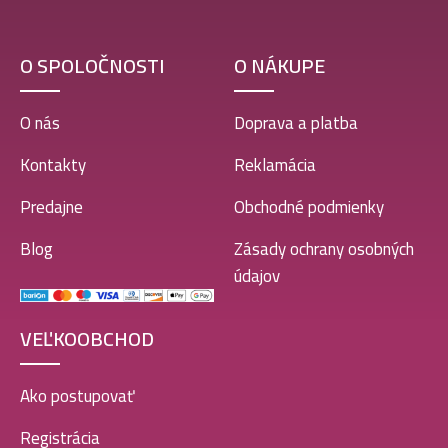
O SPOLOČNOSTI
O NÁKUPE
Kallos kjmn farba 100ml- 0.44 – Medená
3,99
€
O nás
Doprava a platba
Kontakty
Reklamácia
Kallos kjmn farba 100ml- 7.32 – Škorica
Predajne
Obchodné podmienky
3,99
€
Blog
Zásady ochrany osobných
údajov
Kallos kjmn farba 100ml- 7.45 – Stredne medený
mahagón
VEĽKOOBCHOD
3,99
€
Ako postupovať
Kallos kjmn farba 100ml- 6.4 – Tmavo medeno hnedá
Registrácia