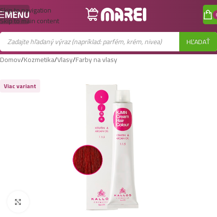
Skip to navigation
MENU
Skip to main content
HĽADAŤ
Domov
/
Kozmetika
/
Vlasy
/
Farby na vlasy
Viac variant
Zobraziť väčší obrázok