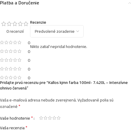
Platba a Doručenie
Kallos kjmn farba 100ml- 6.34 – Zlato medený blond
3,99
€
Recenzie
0 recenzií
Kallos kjmn farba 100ml- 6.60 – Intenzívne červená
3,99
€
0
Nikto zatiaľ nepridal hodnotenie.
0
0
Kallos kjmn farba 100ml- 8.4 – Svetlo medený blond
0
3,99
€
0
Pridajte prvú recenziu pre “Kallos kjmn farba 100ml- 7.420L – Intenzívne
ohnivo červená”
Kallos kjmn farba 100ml- 12.20 – Špeciál ultra
Vaša e-mailová adresa nebude zverejnená.
Vyžadované polia sú
*
fialová blond
označené
3,99
€
*
Vaše hodnotenie
*
Vaša recenzia