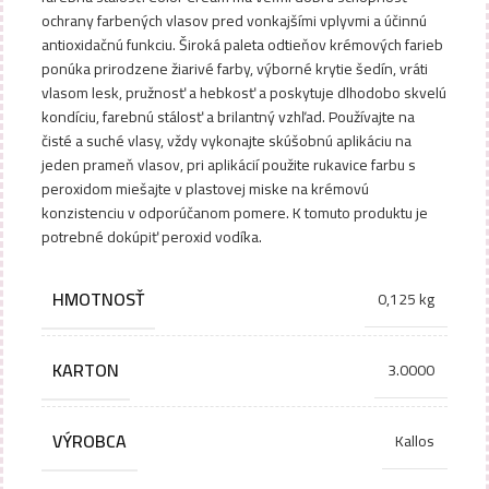
ochrany farbených vlasov pred vonkajšími vplyvmi a účinnú
antioxidačnú funkciu. Široká paleta odtieňov krémových farieb
ponúka prirodzene žiarivé farby, výborné krytie šedín, vráti
vlasom lesk, pružnosť a hebkosť a poskytuje dlhodobo skvelú
kondíciu, farebnú stálosť a brilantný vzhľad. Používajte na
čisté a suché vlasy, vždy vykonajte skúšobnú aplikáciu na
jeden prameň vlasov, pri aplikácií použite rukavice farbu s
peroxidom miešajte v plastovej miske na krémovú
konzistenciu v odporúčanom pomere. K tomuto produktu je
potrebné dokúpiť peroxid vodíka.
HMOTNOSŤ
0,125 kg
KARTON
3.0000
VÝROBCA
Kallos