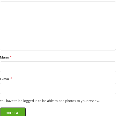
Kallos kjmn farba 100ml- 6.53 – Čokoláda
3,99
€
Kallos kjmn farba 100ml- 2.0 – Silne tmavo hnedá
3,99
€
*
Meno
Kallos kjmn farba 100ml- 1.10 – Modročierna
3,99
€
*
E-mail
Kallos kjmn farba 100ml- 8.43L – Koralovo červená
3,99
€
You have to be logged in to be able to add photos to your review.