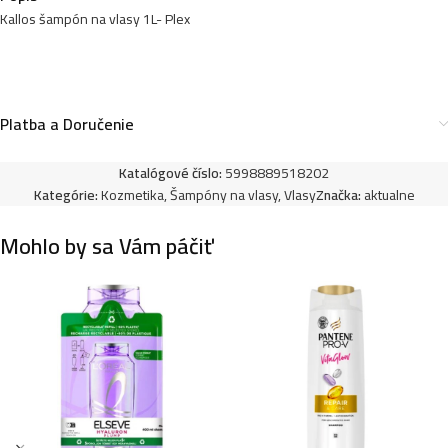
Kallos šampón na vlasy 1L- Plex
Kallos šampón na vlasy 1L- Color
4,49
€
Platba a Doručenie
Katalógové číslo:
5998889518202
Kallos šampón na vlasy s dávkovačom 1L-
Kategórie:
Kozmetika
,
Šampóny na vlasy
,
Vlasy
Značka:
aktualne
Proffesional Salon
5,49
€
Mohlo by sa Vám páčiť
Kallos šampón na vlasy 1L- Cherry
4,49
€
Kallos šampón na vlasy 1L- Omega