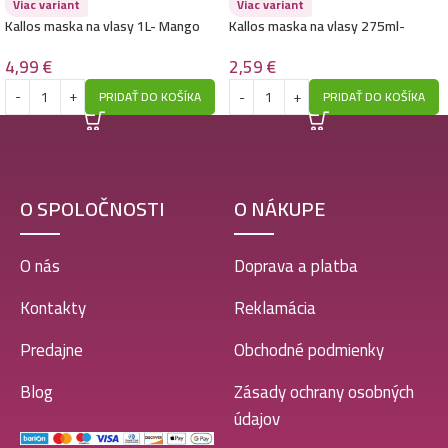
Viac variant
Viac variant
Kallos šampón na vlasy 1L- Vanilla
Kallos maska na vlasy 1L- Mango
Kallos maska na vlasy 275ml-
4,49
€
Blueberry
4,99
€
2,59
€
PRIDAŤ DO KOŠÍKA
PRIDAŤ DO KOŠÍKA
Kallos šampón na vlasy s dávkovačom 1L- Deep
Cleansing
8,49
€
6,99
€
O SPOLOČNOSTI
O NÁKUPE
Kallos šampón na vlasy s dávkovačom 1L- Nourishing
O nás
Doprava a platba
5,49
€
Kontakty
Reklamácia
Predajne
Obchodné podmienky
Kallos šampón na vlasy 1L- Pro-Tox – Cannabis
4,79
€
Blog
Zásady ochrany osobných
údajov