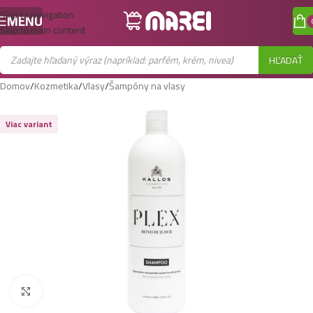
Skip to navigation
MENU
Skip to main content
HĽADAŤ
Domov
/
Kozmetika
/
Vlasy
/
Šampóny na vlasy
Viac variant
Zobraziť väčší obrázok