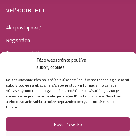
VEĽKOOBCHOD
Kallos šampón na vlasy 1L- Multivitamin
4,49
€
Ako postupovať
Registrácia
Kallos šampón na vlasy 1L- Silk
4,49
€
Doprava a platba
Táto webstránka používa
Veľkoobchod
súbory cookies
SOCIÁLNE SIETE
Kallos šampón na vlasy 1L- Chocolate
Na poskytovanie tých najlepších skúseností používame technológie, ako sú
4,49
€
súbory cookie na ukladanie a/alebo prístup k informáciám o zariadení.
Súhlas s týmito technológiami nám umožní spracovávať údaje, ako je
správanie pri prehliadaní alebo jedinečné ID na tejto stránke. Nesúhlas
alebo odvolanie súhlasu môže nepriaznivo ovplyvniť určité vlastnosti a
funkcie.
Kallos šampón na vlasy 1L- Banana
4,49
€
Povoliť všetko
Marei.sk - Všetky práva vyhradené - 2026