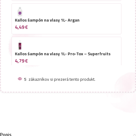
Kallos šampón na vlasy 1L- Argan
4,49
€
Kallos šampón na vlasy 1L- Pro-Tox – Superfruits
4,79
€
5
zákazníkov si prezerá tento produkt.
Kallos šampón na vlasy s dávkovačom 1L- Luminous
Shine
5,49
€
Kallos šampón na vlasy 1L- Mango
4,49
€
Popis