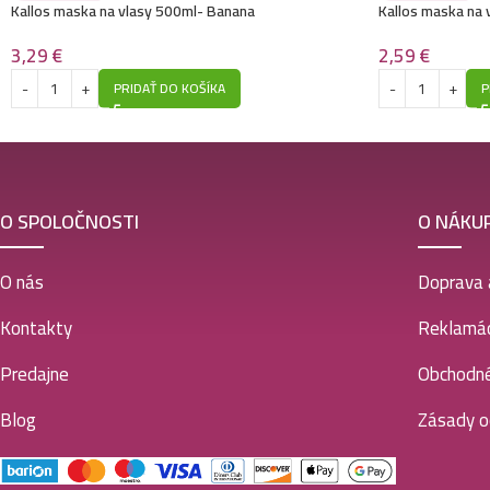
Kallos maska na vlasy 500ml- Banana
Kallos maska na 
3,29
€
2,59
€
PRIDAŤ DO KOŠÍKA
P
O SPOLOČNOSTI
O NÁKU
O nás
Doprava 
Kontakty
Reklamác
Predajne
Obchodn
Blog
Zásady o