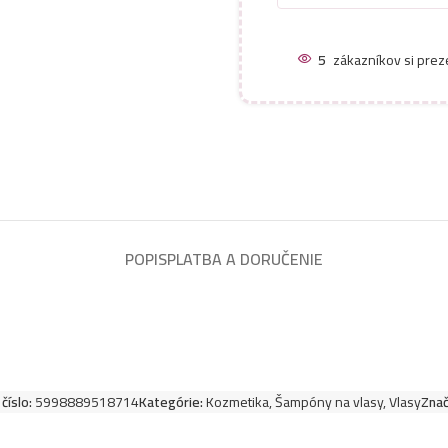
Kallos šampón na v
5
zákazníkov si prez
Kallos šampón na 
Kallos šampón na 
Kallos šampón na 
POPIS
PLATBA A DORUČENIE
Kallos šampón na 
Kallos šampón na 
číslo:
5998889518714
Kategórie:
Kozmetika
,
Šampóny na vlasy
,
Vlasy
Znač
Kallos šampón na v
Dandruff