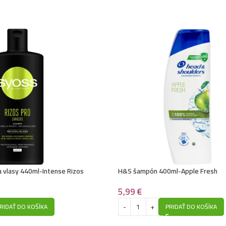
Kallos šampón na v
Kallos šampón na 
Kallos šampón na 
Kallos šampón na 
Kallos šampón na 
 vlasy 440ml-Intense Rizos
H&S šampón 400ml-Apple Fresh
Kallos šampón na v
5,99
€
RIDAŤ DO KOŠÍKA
PRIDAŤ DO KOŠÍKA
Kallos šampón na 