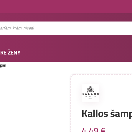
RE ŽENY
rgan
Kallos šamp
4,49
€