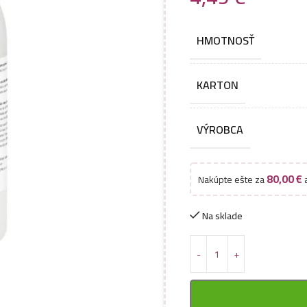
HMOTNOSŤ
KARTON
VÝROBCA
80,00
€
Nakúpte ešte za
a
Na sklade