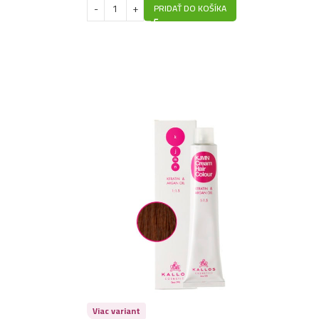
PRIDAŤ DO KOŠÍKA
4,79
€
vlasy 1L- Pro-Tox
4,49
€
vlasy 1L- Blueberry
4,49
€
3,99
€
lasy 1L- Milk
4,49
€
lasy 1L- Aloe
4,49
€
lasy 1L- Caviar
4,49
€
lasy 1L- Biotin
4,49
€
vlasy 1L- Lemon Balm
Viac variant