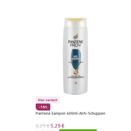
4,49
€
lasy 1L- Vanilla
8,49
€
6,99
€
vlasy s dávkovačom 1L- Deep Cleansing
5,49
€
vlasy s dávkovačom 1L- Nourishing
4,79
€
vlasy 1L- Pro-Tox – Cannabis
4,49
€
vlasy 1L- Multivitamin
Viac variant
-16%
4,49
€
lasy 1L- Silk
Pantene šampon 400ml-Anti-Schuppen
6,29
€
5,29
€
4,49
€
vlasy 1L- Algae