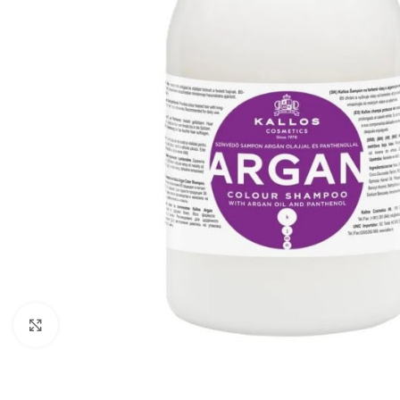
Zobraziť väčší obrázok