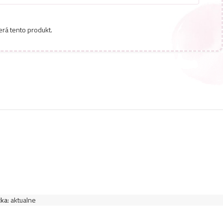
4,49
€
lasy 1L- Color
erá tento produkt.
5,49
€
vlasy s dávkovačom 1L- Proffesional Salon
4,49
€
vlasy 1L- Cherry
4,49
€
vlasy 1L- Omega
5,49
€
vlasy s dávkovačom 1L- Volumizing
4,49
€
vlasy 1L- Mandel
ka:
aktualne
lasy s dávkovačom 1L- Fortifying Anti-
8,49
€
6,99
€