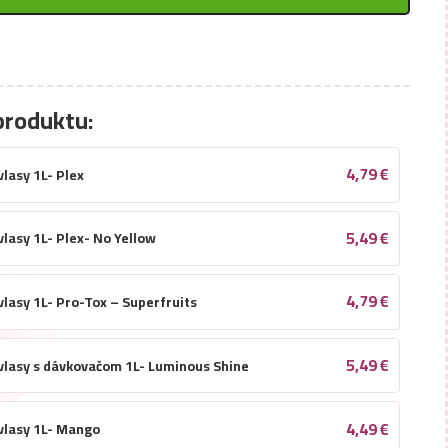
produktu:
4,79
€
lasy 1L- Plex
5,49
€
lasy 1L- Plex- No Yellow
4,79
€
vlasy 1L- Pro-Tox – Superfruits
5,49
€
vlasy s dávkovačom 1L- Luminous Shine
4,49
€
vlasy 1L- Mango