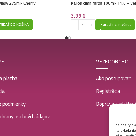
vlasy 275ml- Cherry
Kallos kjmn farba 100ml- 11.0 – Ve
extra
Kallos šampón na v
3,99
€
RIDAŤ DO KOŠÍKA
PRIDAŤ DO KOŠÍKA
Kallos šampón na 
Kallos šampón na 
PE
VEĽKOOBCHOD
Kallos šampón na 
a platba
Ako postupovať
ia
Registrácia
Kallos šampón na 
é podmienky
Doprava a platba
Kallos šampón na v
chrany osobných údajov
Na poskytova
Kallos šampón na 
na ukladanie
nám umožní s