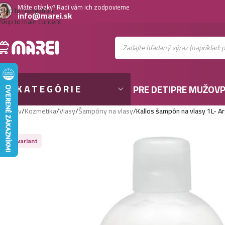
Máte otázky? Radi vám ich zodpovieme
Skip to navigation
info@marei.sk
Skip to main content
KATEGÓRIE
PRE DETI
PRE MUŽOV
P
Domov
/
Kozmetika
/
Vlasy
/
Šampóny na vlasy
/
Kallos šampón na vlasy 1L- A
Viac variant