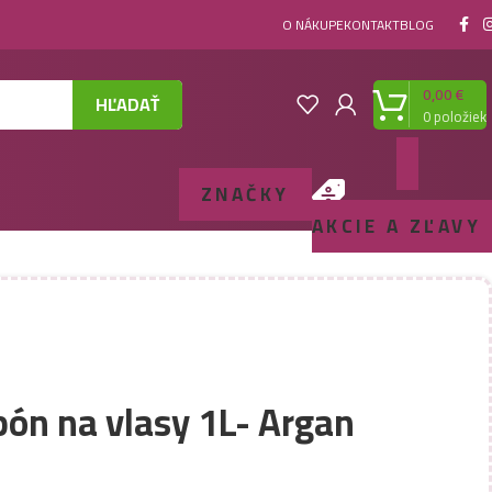
O NÁKUPE
KONTAKT
BLOG
0,00
€
HĽADAŤ
0
položiek
ZNAČKY
AKCIE A ZĽAVY
ón na vlasy 1L- Argan