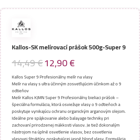
Kallos-SK melírovací prášok 500g-Super 9
14,49
€
12,90
€
Kallos Super 9 Profesionálny melír na vlasy
Melír na vlasy s ultra účinným zosvetľujúcim účinkom až o 9
odtieňov
Melír Kallos KJMN Super 9 Profesionálny bieliaci prášok –
špeciálna formulácia, ktorá osviežuje vlasy o 9 odtieňoch a
poskytuje vynikajúcu ochranu organickým arganovým olejom.
Ideálne pre spájkovanie alebo balayage techniky pri
zachovaní prirodzenej mäkkosti vlasov. Je tiež dokonalým
nástrojom na úplné osvetlenie vlasov, bez osvetlenia
vlasovej štruktúry, poskytujúcej jasné blond vlasy. Formulácia