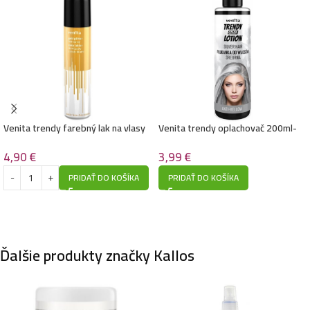
Venita trendy farebný lak na vlasy
Venita trendy oplachovač 200ml-
s trblietkami 75ml- Zlatý
Strieborný
4,90
€
3,99
€
PRIDAŤ DO KOŠÍKA
PRIDAŤ DO KOŠÍKA
Ďalšie produkty značky Kallos