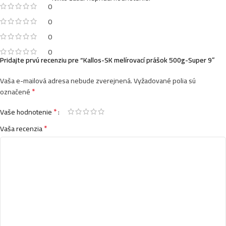
0
0
0
0
Pridajte prvú recenziu pre “Kallos-SK melírovací prášok 500g-Super 9”
Vaša e-mailová adresa nebude zverejnená.
Vyžadované polia sú
*
označené
*
Vaše hodnotenie
*
Vaša recenzia