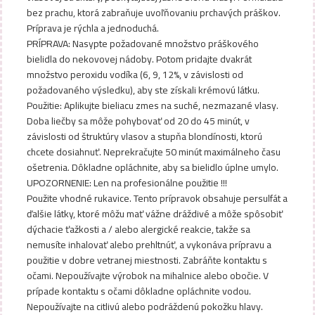
bez prachu, ktorá zabraňuje uvoľňovaniu prchavých práškov.
Príprava je rýchla a jednoduchá.
PRÍPRAVA: Nasypte požadované množstvo práškového
bielidla do nekovovej nádoby. Potom pridajte dvakrát
množstvo peroxidu vodíka (6, 9, 12%, v závislosti od
požadovaného výsledku), aby ste získali krémovú látku.
Použitie: Aplikujte bieliacu zmes na suché, nezmazané vlasy.
Doba liečby sa môže pohybovať od 20 do 45 minút, v
závislosti od štruktúry vlasov a stupňa blondínosti, ktorú
chcete dosiahnuť. Neprekračujte 50 minút maximálneho času
ošetrenia. Dôkladne opláchnite, aby sa bielidlo úplne umylo.
UPOZORNENIE: Len na profesionálne použitie !!!
Použite vhodné rukavice. Tento prípravok obsahuje persulfát a
ďalšie látky, ktoré môžu mať vážne dráždivé a môže spôsobiť
dýchacie ťažkosti a / alebo alergické reakcie, takže sa
nemusíte inhalovať alebo prehltnúť, a vykonáva prípravu a
použitie v dobre vetranej miestnosti. Zabráňte kontaktu s
očami. Nepoužívajte výrobok na mihalnice alebo obočie. V
prípade kontaktu s očami dôkladne opláchnite vodou.
Nepoužívajte na citlivú alebo podráždenú pokožku hlavy.