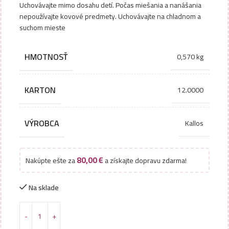
Uchovávajte mimo dosahu detí. Počas miešania a nanášania
nepoužívajte kovové predmety. Uchovávajte na chladnom a
suchom mieste
HMOTNOSŤ
0,570 kg
KARTON
12.0000
VÝROBCA
Kallos
80,00
€
Nakúpte ešte za
a získajte dopravu zdarma!
Na sklade