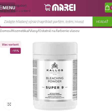
Skip to navigation
MENU
Skip to main content
HĽADAŤ
Domov
/
Kozmetika
/
Vlasy
/
Ostatné na farbenie vlasov
Viac variant
-11%
Zobraziť väčší obrázok