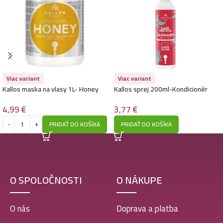
Viac variant
Viac variant
Kallos maska na vlasy 1L- Honey
Kallos sprej 200ml-Kondicionér
Hair bomb Prot-Tox Cannabis
4,99
€
3,77
€
PRIDAŤ DO KOŠÍKA
PRIDAŤ DO KOŠÍKA
O SPOLOČNOSTI
O NÁKUPE
O nás
Doprava a platba