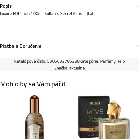
Popis
Luxure EDP men 100ml-Sultan´s Secret Faris – (Latt
Luxure EDP men 100ml-Here I am – (Y.S.Laurent –
YSL MYSLF) – P1505
10,99
€
Platba a Doručenie
Luxure EDP men 100ml-Sultan´s Secret Amir –
Katalógové číslo:
5905692785288
Kategórie:
Parfémy
,
Telo
(Kayali – Only Amber 23) – P1502
Značka:
aktualne
10,99
€
Mohlo by sa Vám páčiť
Luxure EDP men 100ml-Vestito True Blue – (Versace
– Eau Fraiche) – P1501
10,99
€