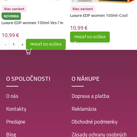
Viac variant
Viac variant
Luxure EDP women 100ml-Cool
NOVINKA
Glam in Red – (Carolina Herrera –
Luxure EDP women 100ml-Yes I´m
Very Good Girl) – P1028
10,99
€
Into You – (Giorgio Armani – Power
of You) – P1041
10,99
€
PRIDAŤ DO KOŠÍKA
PRIDAŤ DO KOŠÍKA
O SPOLOČNOSTI
O NÁKUPE
O nás
Doprava a platba
Kontakty
Reklamácia
Predajne
Obchodné podmienky
Blog
Zásady ochrany osobných