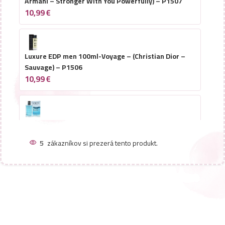
Armani – Stronger With You Powerfully) – P1507
10,99
€
Luxure EDP men 100ml-Voyage – (Christian Dior –
Sauvage) – P1506
10,99
€
Luxure EDP men 100ml-Entirety Relaxation – (Calvin
Klein – Eternity Reflections) – P1503
5
zákazníkov si prezerá tento produkt.
10,99
€
Luxure EDP men 100ml-Herbarium – (Hermes – H24
Herbes Vives) – P1504
10,99
€