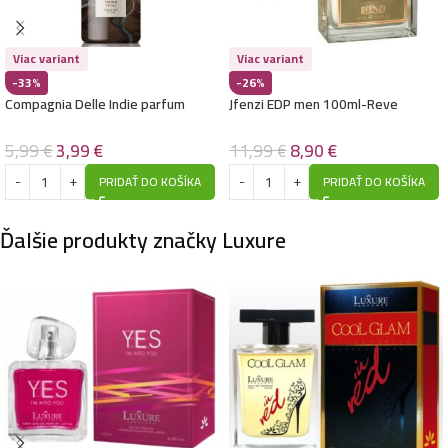
Viac variant
Viac variant
-33%
-26%
Compagnia Delle Indie parfum
Jfenzi EDP men 100ml-Reve
100ml- 83 Spezie E Vetiver
Mystique – (Roja – Enigma Pour
Homme) – P552
5,99
€
3,99
€
11,99
€
8,90
€
PRIDAŤ DO KOŠÍKA
PRIDAŤ DO KOŠÍKA
Ďalšie produkty značky Luxure