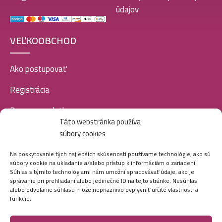
údajov
VEĽKOOBCHOD
Ako postupovať
Registrácia
Doprava a platba
Táto webstránka používa
Veľkoobchod
súbory cookies
SOCIÁLNE SIETE
Na poskytovanie tých najlepších skúseností používame technológie, ako sú
súbory cookie na ukladanie a/alebo prístup k informáciám o zariadení.
Súhlas s týmito technológiami nám umožní spracovávať údaje, ako je
správanie pri prehliadaní alebo jedinečné ID na tejto stránke. Nesúhlas
alebo odvolanie súhlasu môže nepriaznivo ovplyvniť určité vlastnosti a
funkcie.