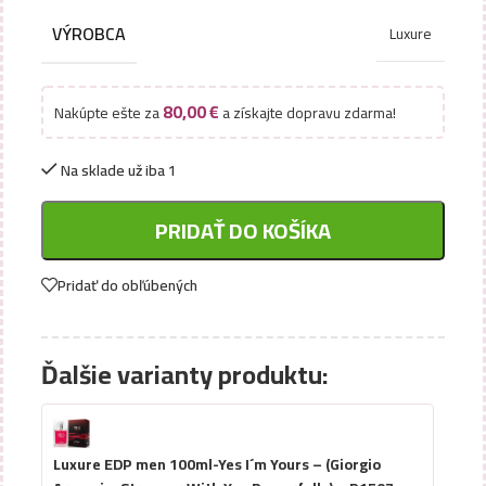
VÝROBCA
Luxure
80,00
€
Nakúpte ešte za
a získajte dopravu zdarma!
Na sklade už iba 1
PRIDAŤ DO KOŠÍKA
Pridať do obľúbených
Ďalšie varianty produktu:
Luxure EDP men 100ml-Yes I´m Yours – (Giorgio