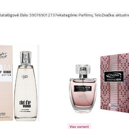
Katalógové číslo:
5907690127374
Kategórie:
Parfémy
,
Telo
Značka:
aktualn
Viac variant