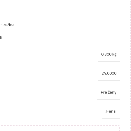
ostružina
li
0,300 kg
24.0000
Pre ženy
JFenzi