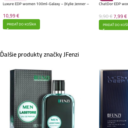
Luxure EDP women 100ml-Galaxy – (Kylie Jenner –
ChatDor EDP wo
Cosmic) – P1030
– Woman)
10,99
€
9,90
€
7,99
€
PRIDAŤ DO KOŠÍKA
PRIDAŤ DO KOŠ
Ďalšie produkty značky JFenzi