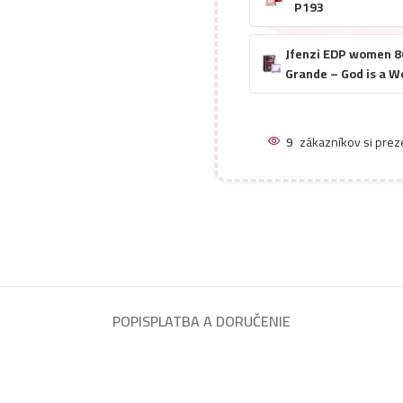
P193
Jfenzi EDP women 8
Grande – God is a 
9
zákazníkov si prez
POPIS
PLATBA A DORUČENIE