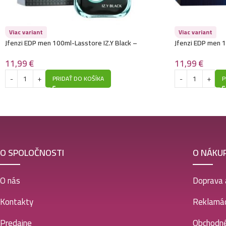
Viac variant
Viac variant
Jfenzi EDP men 100ml-Lasstore IZ.Y Black –
Jfenzi EDP men 1
(Lacoste – Lacoste L.12.12 Noir) – P541
– Bleu De Chanel
11,99
€
11,99
€
PRIDAŤ DO KOŠÍKA
P
O SPOLOČNOSTI
O NÁKU
O nás
Doprava 
Kontakty
Reklamác
Predajne
Obchodn