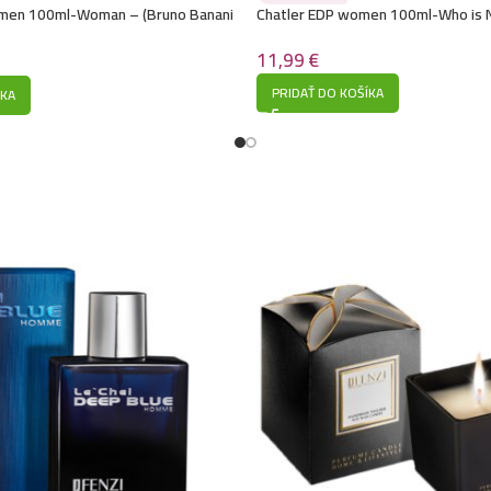
men 100ml-Woman – (Bruno Banani
Chatler EDP women 100ml-Who is 
Choo – Jimmy Choo)
11,99
€
PRIDAŤ DO KOŠÍKA
ÍKA