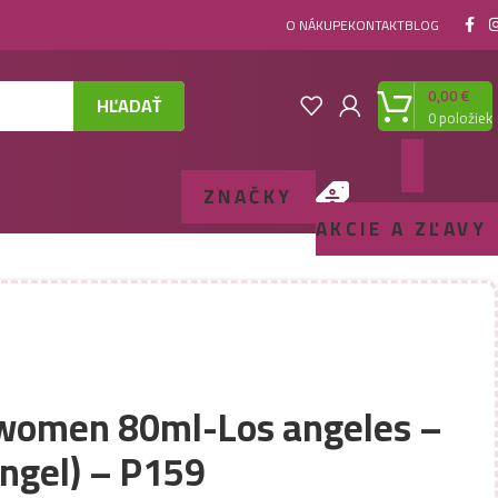
O NÁKUPE
KONTAKT
BLOG
0,00
€
HĽADAŤ
0
položiek
ZNAČKY
AKCIE A ZĽAVY
 women 80ml-Los angeles –
ngel) – P159