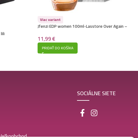
Viac variant
Jfenzi EDP women 100ml-Lasstore Over Again –
(Lacoste – Eau de Lacoste) – P128
ili
11,99
€
PRIDAŤ DO KOŠÍKA
SOCIÁLNE SIETE
 Veľkoobchod