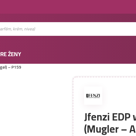
RE ŽENY
gel) – P159
Jfenzi EDP
(Mugler – A