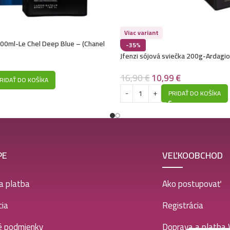
Viac variant
00ml-Le Chel Deep Blue – (Chanel
-35%
) – P515
Jfenzi sójová sviečka 200g-Ardagio l
16,90
€
10,99
€
RIDAŤ DO KOŠÍKA
PRIDAŤ DO KOŠÍKA
PE
VEĽKOOBCHOD
a platba
Ako postupovať
ia
Registrácia
é podmienky
Doprava a platba