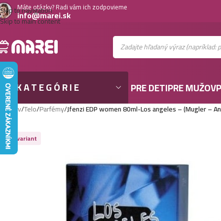
Máte otázky? Radi vám ich zodpovieme
Skip to navigation
info@marei.sk
Skip to main content
KATEGÓRIE
PRE DETI
PRE MUŽOV
P
Domov
/
Telo
/
Parfémy
/
Jfenzi EDP women 80ml-Los angeles – (Mugler – An
Viac variant