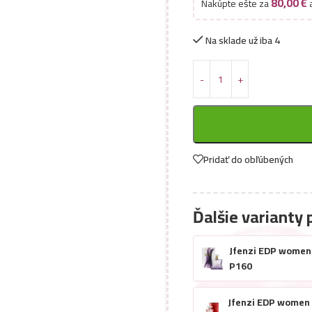
80,00
€
Nakúpte ešte za
a
Na sklade už iba 4
Pridať do obľúbených
Ďalšie varianty 
Jfenzi EDP women 
P160
Jfenzi EDP women 