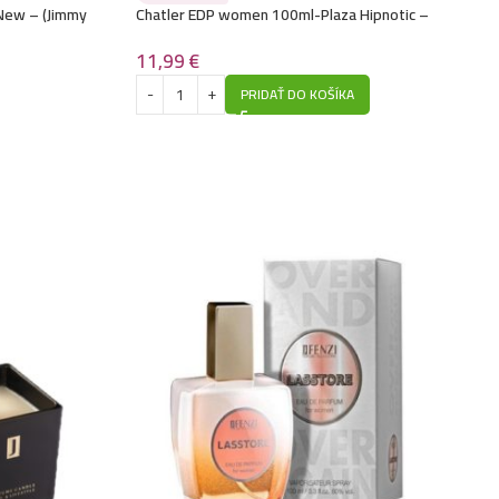
New – (Jimmy
Chatler EDP women 100ml-Plaza Hipnotic –
(Christian Dior – Hipnotic Poison)
11,99
€
PRIDAŤ DO KOŠÍKA