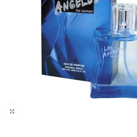
Zobraziť väčší obrázok