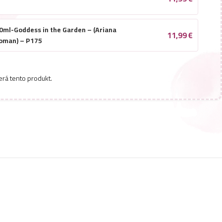
0ml-Goddess in the Garden – (Ariana
11,99
€
Woman) – P175
erá tento produkt.