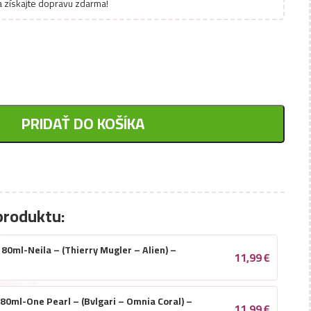
 získajte dopravu zdarma!
PRIDAŤ DO KOŠÍKA
produktu:
80ml-Neila – (Thierry Mugler – Alien) –
11,99
€
80ml-One Pearl – (Bvlgari – Omnia Coral) –
11,99
€