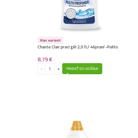
Viac variant
Chante Clair praci gél 2,07L/ 46praní -Pulito
Profondo
8,79
€
PRIDAŤ DO KOŠÍKA