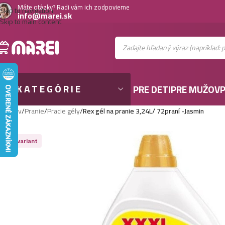
Máte otázky? Radi vám ich zodpovieme
Skip to navigation
info@marei.sk
Skip to main content
KATEGÓRIE
PRE DETI
PRE MUŽOV
P
Domov
/
Pranie
/
Pracie gély
/
Rex gél na pranie 3,24L/ 72praní -Jasmin
Viac variant