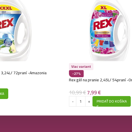
Viac variant
e 3,24L/ 72praní -Amazonia
-27%
Rex gél na pranie 2,45L/ 54praní -O
makadamiový olej
10,99
€
7,99
€
ÍKA
PRIDAŤ DO KOŠÍKA