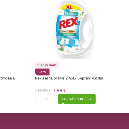
Viac variant
-27%
rchidea a
Rex gél na pranie 2,45L/ 54praní -Lotus
10,99
€
7,99
€
PRIDAŤ DO KOŠÍKA