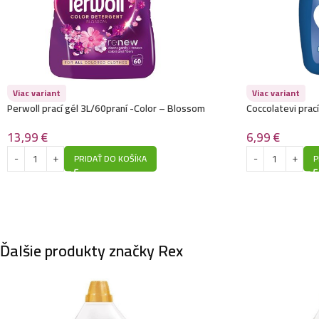
Viac variant
Viac variant
Perwoll prací gél 3L/60praní -Color – Blossom
Coccolatevi prací
13,99
€
6,99
€
PRIDAŤ DO KOŠÍKA
P
Ďalšie produkty značky Rex