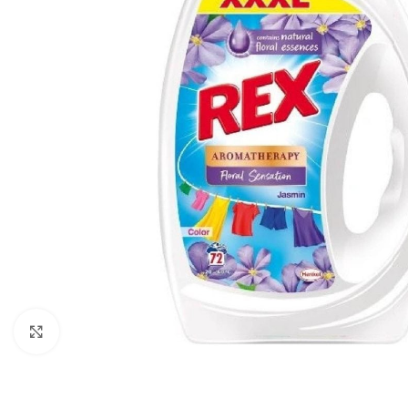
Zobraziť väčší obrázok