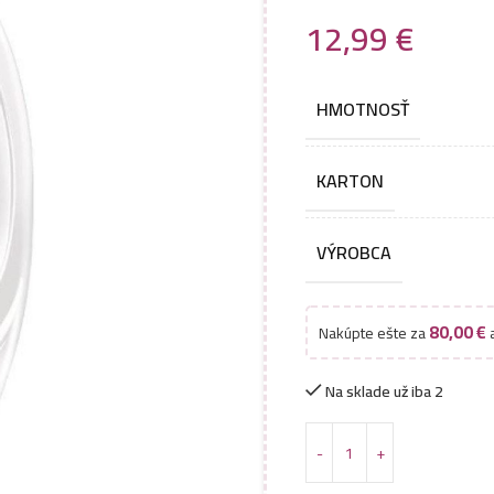
12,99
€
HMOTNOSŤ
KARTON
VÝROBCA
80,00
€
Nakúpte ešte za
a
Na sklade už iba 2