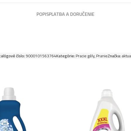
POPIS
PLATBA A DORUČENIE
talógové číslo:
9000101563764
Kategórie:
Pracie gély
,
Pranie
Značka:
aktua