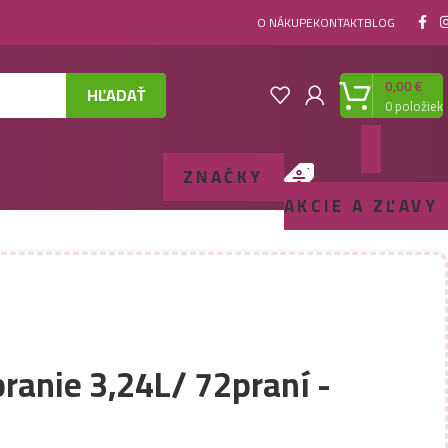
O NÁKUPE
KONTAKT
BLOG
0,00
€
HĽADAŤ
0
položiek
ZNAČKY
AKCIE A ZĽAVY
pranie 3,24L/ 72praní -