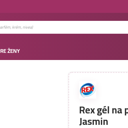
RE ŽENY
Rex gél na 
Jasmin