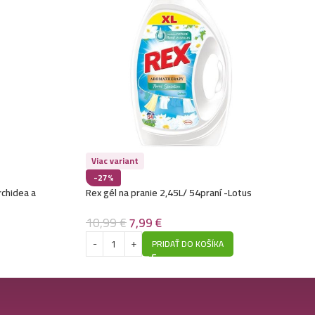
Viac variant
-27%
rchidea a
Rex gél na pranie 2,45L/ 54praní -Lotus
10,99
€
7,99
€
PRIDAŤ DO KOŠÍKA