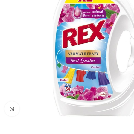
Zobraziť väčší obrázok