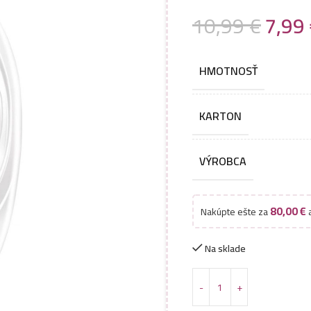
10,99
€
7,99
HMOTNOSŤ
KARTON
VÝROBCA
80,00
€
Nakúpte ešte za
a
Na sklade