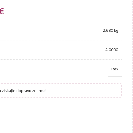
€
2,680 kg
4.0000
Rex
 získajte dopravu zdarma!