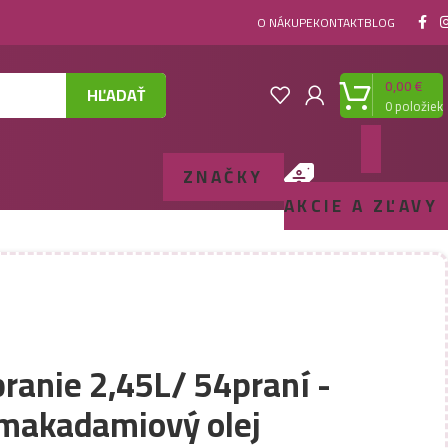
O NÁKUPE
KONTAKT
BLOG
0,00
€
HĽADAŤ
0
položiek
ZNAČKY
AKCIE A ZĽAVY
pranie 2,45L/ 54praní -
 makadamiový olej