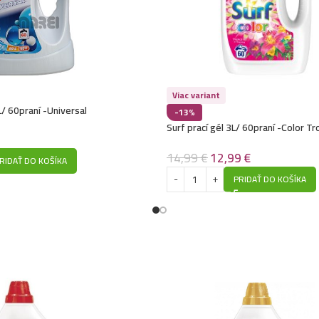
Viac variant
L/ 60praní -Universal
-13%
Surf prací gél 3L/ 60praní -Color Tro
14,99
€
12,99
€
RIDAŤ DO KOŠÍKA
PRIDAŤ DO KOŠÍKA