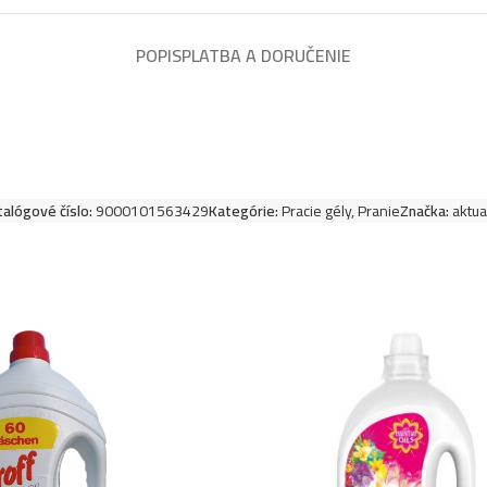
POPIS
PLATBA A DORUČENIE
talógové číslo:
9000101563429
Kategórie:
Pracie gély
,
Pranie
Značka:
aktua