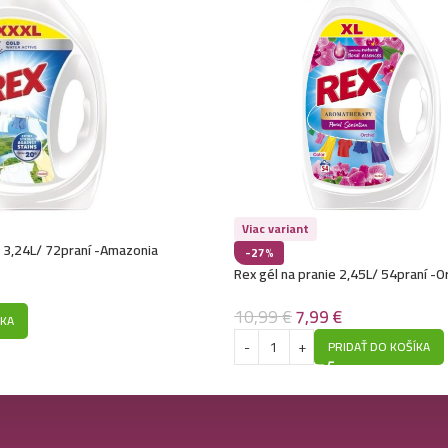
Viac variant
e 3,24L/ 72praní -Amazonia
-27%
Rex gél na pranie 2,45L/ 54praní -O
makadamiový olej
10,99
€
7,99
€
ÍKA
PRIDAŤ DO KOŠÍKA