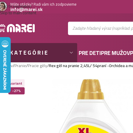
Máte otázky? Radi vám ich zodpovieme
Skip to navigation
info@marei.sk
Skip to main content
KATEGÓRIE
PRE DETI
PRE MUŽOV
P
Domov
/
Pranie
/
Pracie gély
/
Rex gél na pranie 2,45L/ 54praní -Orchidea a 
Viac variant
-27%