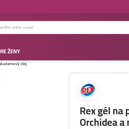
RE ŽENY
makadamiový olej
Rex gél na 
Orchidea a