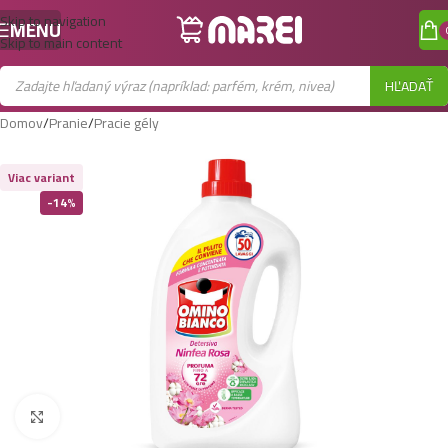
Skip to navigation
MENU
Skip to main content
HĽADAŤ
Domov
/
Pranie
/
Pracie gély
Viac variant
-14%
Zobraziť väčší obrázok