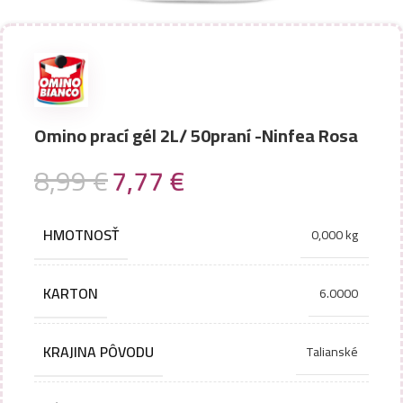
Omino prací gél 2L/ 50praní -Ninfea Rosa
8,99
€
7,77
€
HMOTNOSŤ
0,000 kg
KARTON
6.0000
KRAJINA PÔVODU
Talianské