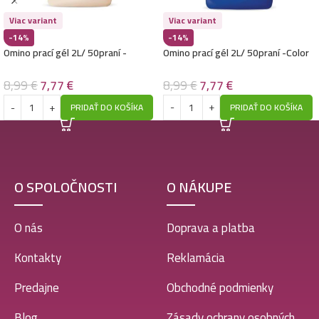
Viac variant
Viac variant
-14%
-14%
Omino prací gél 2L/ 50praní -
Omino prací gél 2L/ 50praní -Color
Marsiglia
8,99
€
7,77
€
8,99
€
7,77
€
PRIDAŤ DO KOŠÍKA
PRIDAŤ DO KOŠÍKA
O SPOLOČNOSTI
O NÁKUPE
O nás
Doprava a platba
Kontakty
Reklamácia
Predajne
Obchodné podmienky
Blog
Zásady ochrany osobných