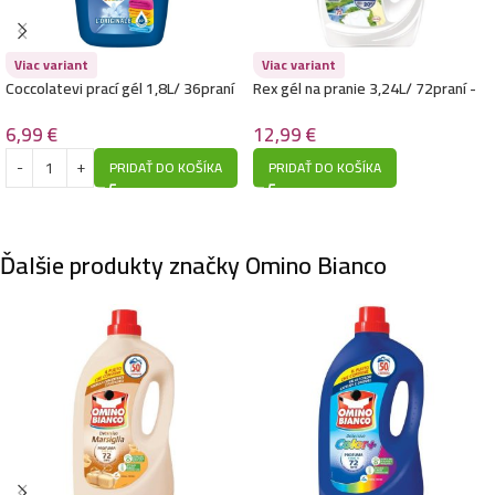
Viac variant
Viac variant
Coccolatevi prací gél 1,8L/ 36praní
Rex gél na pranie 3,24L/ 72praní -
-L Originale- Color
Amazonia Freshness
6,99
€
12,99
€
PRIDAŤ DO KOŠÍKA
PRIDAŤ DO KOŠÍKA
Ďalšie produkty značky Omino Bianco