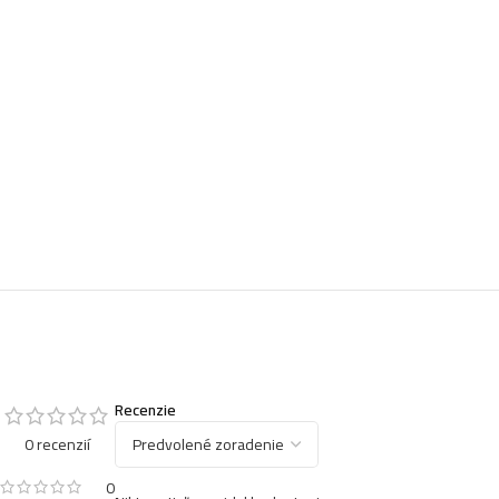
Recenzie
0 recenzií
0