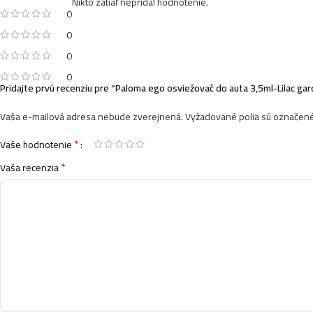
Nikto zatiaľ nepridal hodnotenie.
0
0
0
0
Pridajte prvú recenziu pre “Paloma ego osviežovač do auta 3,5ml-Lilac ga
Vaša e-mailová adresa nebude zverejnená.
Vyžadované polia sú označen
*
Vaše hodnotenie
*
Vaša recenzia