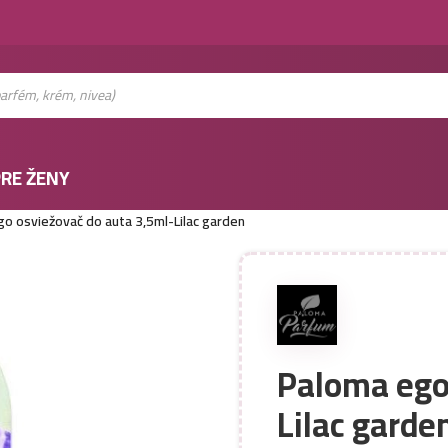
RE ŽENY
o osviežovač do auta 3,5ml-Lilac garden
Paloma ego
Lilac garde