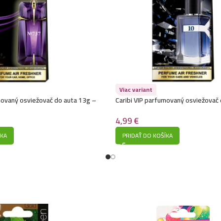
Viac variant
movaný osviežovač do auta 13g –
Caribi VIP parfumovaný osviežovač
er – Alien)
010 (Yves Saint Laurent – Y)
4,99
€
ÍKA
PRIDAŤ DO KOŠÍKA