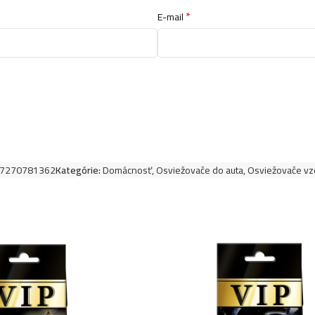
*
E-mail
7270781362
Kategórie:
Domácnosť
,
Osviežovače do auta
,
Osviežovače vz