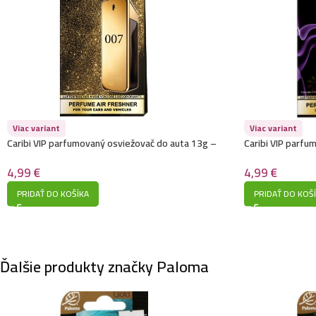
Viac variant
Viac variant
Caribi VIP parfumovaný osviežovač do auta 13g –
Caribi VIP parfu
007 (Paco Rabanne – 1 million)
737 (Thierry Mugl
4,99
€
4,99
€
PRIDAŤ DO KOŠÍKA
PRIDAŤ DO KOŠ
Ďalšie produkty značky Paloma