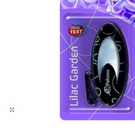
Zobraziť väčší obrázok