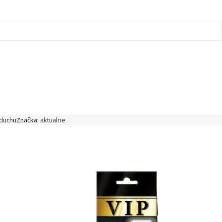
duchu
Značka:
aktualne