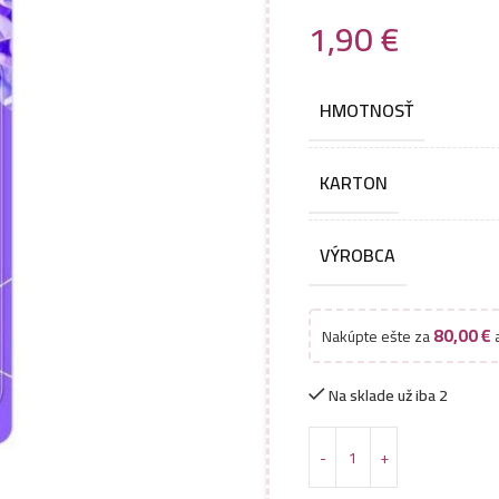
1,90
€
HMOTNOSŤ
KARTON
VÝROBCA
80,00
€
Nakúpte ešte za
a
Na sklade už iba 2