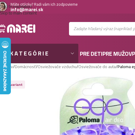
Máte otázky? Radi vám ich zodpovieme
Skip to navigation
info@marei.sk
Skip to main content
KATEGÓRIE
PRE DETI
PRE MUŽOV
P
Domov
/
Domácnosť
/
Osviežovače vzduchu
/
Osviežovače do auta
/
Paloma eg
Viac variant