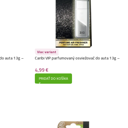
Viac variant
 do auta 13g –
Caribi VIP parfumovaný osviežovač do auta 13g –
212 (Carolina Herrera 212 VIP Black)
4,99
€
PRIDAŤ DO KOŠÍKA