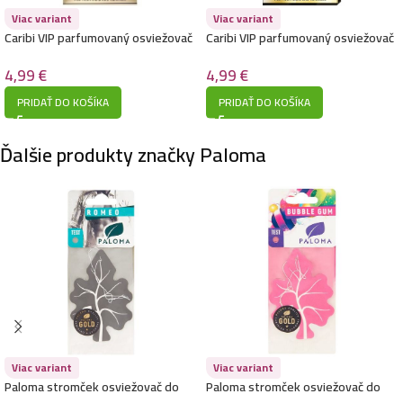
Viac variant
Viac variant
Caribi VIP parfumovaný osviežovač
Caribi VIP parfumovaný osviežovač
do auta 13g – 999 (Giorgio Armani
do auta 13g – 503 (Christian Dior –
– Acqua Di Gio)
Dior Homme Sport)
4,99
€
4,99
€
PRIDAŤ DO KOŠÍKA
PRIDAŤ DO KOŠÍKA
Ďalšie produkty značky Paloma
Viac variant
Viac variant
Paloma stromček osviežovač do
Paloma stromček osviežovač do