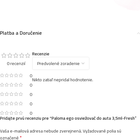
Paloma ego osviežovač do auta 3,5ml-Turbo gum
1,90
€
Platba a Doručenie
Recenzie
0 recenzií
0
Nikto zatiaľ nepridal hodnotenie.
0
0
0
0
Pridajte prvú recenziu pre “Paloma ego osviežovač do auta 3,5ml-Fresh”
Vaša e-mailová adresa nebude zverejnená.
Vyžadované polia sú
*
označené