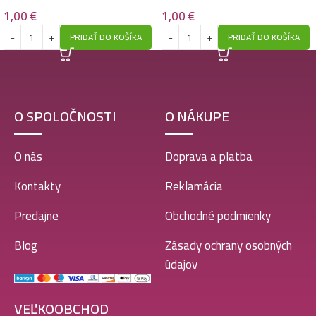
auta-Romeo
auta-Bubble gum
1,00
€
1,00
€
PRIDAŤ DO KOŠÍKA
PRIDAŤ DO KOŠÍKA
O SPOLOČNOSTI
O NÁKUPE
O nás
Doprava a platba
Kontakty
Reklamácia
Predajne
Obchodné podmienky
Blog
Zásady ochrany osobných
údajov
VEĽKOOBCHOD