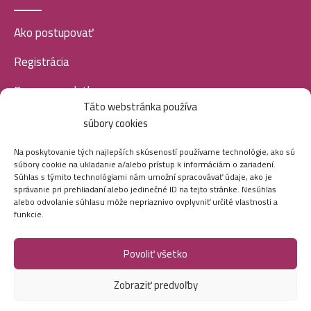
Ako postupovať
Registrácia
Doprava a platba
Táto webstránka používa
Veľkoobchod
súbory cookies
SOCIÁLNE SIETE
Na poskytovanie tých najlepších skúseností používame technológie, ako sú
súbory cookie na ukladanie a/alebo prístup k informáciám o zariadení.
Súhlas s týmito technológiami nám umožní spracovávať údaje, ako je
správanie pri prehliadaní alebo jedinečné ID na tejto stránke. Nesúhlas
alebo odvolanie súhlasu môže nepriaznivo ovplyvniť určité vlastnosti a
funkcie.
Povoliť všetko
Marei.sk - Všetky práva vyhradené - 2026
Zobraziť predvoľby
Vytvorila digitálna agentúra
Ametica.