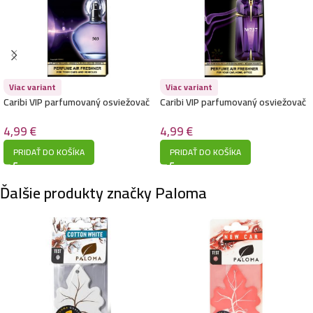
Paloma stromček osviežovač do auta-Ocean
1,00
€
Viac variant
Viac variant
Caribi VIP parfumovaný osviežovač
Caribi VIP parfumovaný osviežovač
Paloma stromček osviežovač do auta-New Car
do auta 13g – 503 (Christian Dior –
do auta 13g – 737 (Thierry Mugler
Dior Homme Sport)
– Alien)
4,99
€
4,99
€
1,00
€
PRIDAŤ DO KOŠÍKA
PRIDAŤ DO KOŠÍKA
Ďalšie produkty značky Paloma
Paloma stromček osviežovač do auta-Black diamond
1,00
€
Paloma stromček osviežovač do auta-Sport
1,00
€