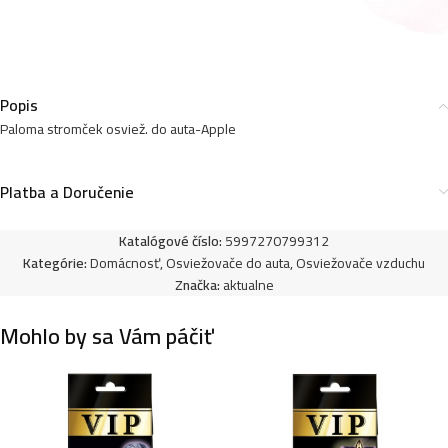
Paloma stromček osviežovač do auta-Vanilla
1,00
€
Popis
Paloma stromček osviež. do auta-Apple
Paloma stromček osviež. do auta-Jasmin
Platba a Doručenie
1,00
€
Katalógové číslo:
5997270799312
Kategórie:
Domácnosť
,
Osviežovače do auta
,
Osviežovače vzduchu
Paloma stromček osviežovač do auta-Romeo
Značka:
aktualne
1,00
€
Mohlo by sa Vám páčiť
Paloma stromček osviežovač do auta-Evergreen
1,00
€