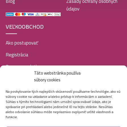
Blog
Zásady ochrany osobných
údajov
VEĽKOOBCHOD
Ako postupovať
Registrácia
Doprava a platba
Táto webstránka používa
Veľkoobchod
súbory cookies
SOCIÁLNE SIETE
Na poskytovanie tých najlepších skúseností používame technológie, ako sú
súbory cookie na ukladanie a/alebo prístup k informáciám o zariadení.
Súhlas s týmito technológiami nám umožní spracovávať údaje, ako je
správanie pri prehliadaní alebo jedinečné ID na tejto stránke. Nesúhlas
alebo odvolanie súhlasu môže nepriaznivo ovplyvniť určité vlastnosti a
funkcie.