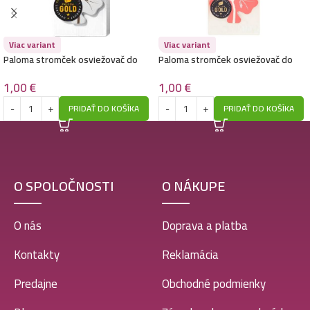
Paloma stromček osviežovač do auta-Fresh
Viac variant
Viac variant
1,00
€
Paloma stromček osviežovač do
Paloma stromček osviežovač do
auta-Cotton white
auta-New Car
1,00
€
1,00
€
PRIDAŤ DO KOŠÍKA
PRIDAŤ DO KOŠÍKA
O SPOLOČNOSTI
O NÁKUPE
O nás
Doprava a platba
Kontakty
Reklamácia
Predajne
Obchodné podmienky