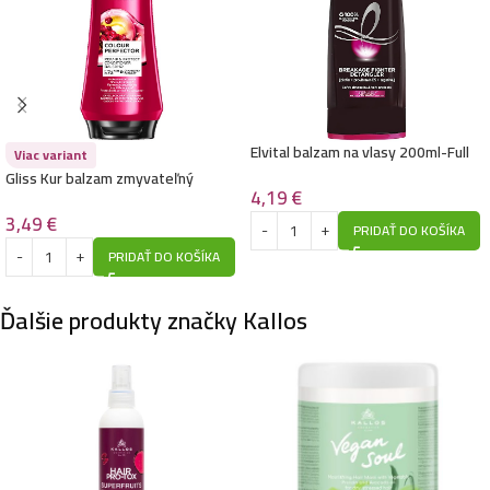
Elvital balzam na vlasy 200ml-Full
Viac variant
Resist
Gliss Kur balzam zmyvateľný
4,19
€
200ml-Color Protector
3,49
€
PRIDAŤ DO KOŠÍKA
PRIDAŤ DO KOŠÍKA
Ďalšie produkty značky Kallos