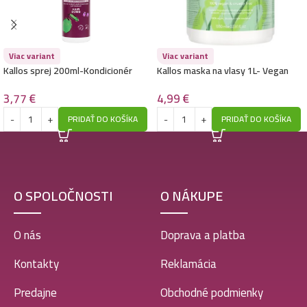
Viac variant
Viac variant
Kallos sprej 200ml-Kondicionér
Kallos maska na vlasy 1L- Vegan
Hair bomb Prot-Tox – Superfruits
Soul – Nourishing
3,77
€
4,99
€
PRIDAŤ DO KOŠÍKA
PRIDAŤ DO KOŠÍKA
O SPOLOČNOSTI
O NÁKUPE
O nás
Doprava a platba
Kontakty
Reklamácia
Predajne
Obchodné podmienky