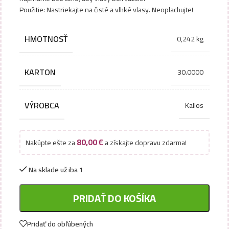
Použitie: Nastriekajte na čisté a vlhké vlasy. Neoplachujte!
HMOTNOSŤ
0,242 kg
KARTON
30.0000
VÝROBCA
Kallos
80,00
€
Nakúpte ešte za
a získajte dopravu zdarma!
Na sklade už iba 1
PRIDAŤ DO KOŠÍKA
Pridať do obľúbených