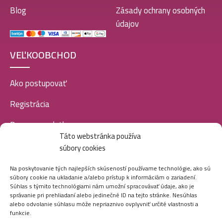
Blog
Zásady ochrany osobných
údajov
VEĽKOOBCHOD
Ako postupovať
Registrácia
Doprava a platba
Táto webstránka používa
Veľkoobchod
súbory cookies
SOCIÁLNE SIETE
Na poskytovanie tých najlepších skúseností používame technológie, ako sú
súbory cookie na ukladanie a/alebo prístup k informáciám o zariadení.
Súhlas s týmito technológiami nám umožní spracovávať údaje, ako je
správanie pri prehliadaní alebo jedinečné ID na tejto stránke. Nesúhlas
alebo odvolanie súhlasu môže nepriaznivo ovplyvniť určité vlastnosti a
funkcie.