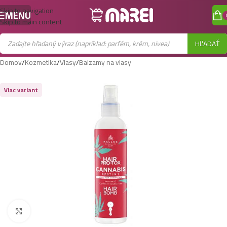
Skip to navigation
MENU
Skip to main content
HĽADAŤ
Domov
/
Kozmetika
/
Vlasy
/
Balzamy na vlasy
Viac variant
Zobraziť väčší obrázok