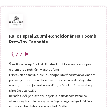
Kallos sprej 200ml-Kondicionér Hair bomb
Prot-Tox Cannabis
3,77
€
Špeciálna receptúra Hair Pro-tox kombinovaná s konopným
olejom s jedinečnými vlastnosťami.
Prípravok obsahujúci olej z konope, ktorý zostáva vo vlasoch,
poskytuje intenzívnu starostlivosť a zároveň zlepšuje stav
vlasov, podporuje tvorbu keratínu, vďaka ktorému sú vlasy
silnejšie a zdravšie.
Keratín zvyšuje elasticitu, objem a lesk vlasov, zatiaľ čo
vitamínový komplex vlasy zvláčňuje a regeneruje. Uľahčuje
napínanie bez toho, aby vlasy boli ťažšie.