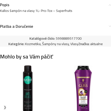
4,49
€
Popis
Kallos šampón na vlasy 1L- Pro-Tox – Superfruits
Platba a Doručenie
Kallos šampón na vlasy 1L- Omega
4,49
€
Katalógové číslo:
5998889517700
Kategórie:
Kozmetika
,
Šampóny na vlasy
,
Vlasy
Značka:
aktualne
Kallos šampón na vlasy 1L- Color
Mohlo by sa Vám páčiť
4,49
€
Kallos šampón na vlasy s dávkovačom 1L-
Proffesional Salon
5,49
€