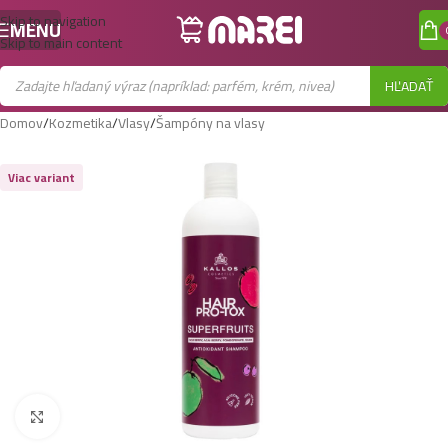
Skip to navigation
MENU
Skip to main content
HĽADAŤ
Domov
/
Kozmetika
/
Vlasy
/
Šampóny na vlasy
Viac variant
Zobraziť väčší obrázok