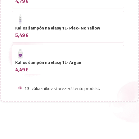
4,79
€
Kallos šampón na vlasy 1L- Plex- No Yellow
5,49
€
Kallos šampón na vlasy 1L- Argan
4,49
€
13
zákazníkov si prezerá tento produkt.
Kallos šampón na vlasy s dávkovačom 1L- Luminous
Shine
5,49
€
Kallos šampón na vlasy 1L- Mango