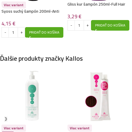
Kallos šampón na vlasy 1L- Cherry
Gliss kur šampón 250ml-Full Hair
Viac variant
Wonder
4,49
€
Syoss suchý šampón 200ml-Anti
3,29
€
Grease
4,15
€
PRIDAŤ DO KOŠÍKA
PRIDAŤ DO KOŠÍKA
Kallos šampón na vlasy s dávkovačom 1L- Volumizing
5,49
€
Ďalšie produkty značky Kallos
Kallos šampón na vlasy 1L- Mandel
4,49
€
Kallos šampón na vlasy s dávkovačom 1L- Fortifying
Anti-Dandruff
8,49
€
6,99
€
Viac variant
Viac variant