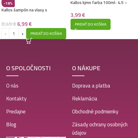
Kallos kjmn farba 100ml- 4.5 –
-18%
Stredne mahagonovo hnedá
Kallos šampón na vlasy s
Kallos šampón na vlasy 1L- Vanilla
3,99
€
dávkovačom 1L- Deep Cleansing
4,49
€
8,49
€
6,99
€
PRIDAŤ DO KOŠÍKA
PRIDAŤ DO KOŠÍKA
Kallos šampón na vlasy s dávkovačom 1L- Deep
Cleansing
8,49
€
6,99
€
O SPOLOČNOSTI
O NÁKUPE
O nás
Doprava a platba
Kallos šampón na vlasy s dávkovačom 1L- Nourishing
5,49
€
Kontakty
Reklamácia
Predajne
Obchodné podmienky
Kallos šampón na vlasy 1L- Pro-Tox – Cannabis
Blog
Zásady ochrany osobných
4,79
€
údajov