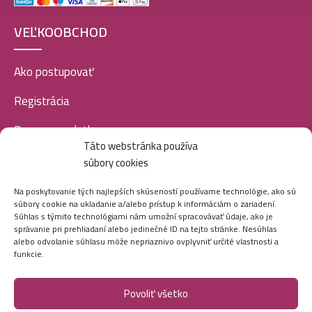
VEĽKOOBCHOD
Kallos šampón na vlasy 1L- Multivitamin
4,49
€
Ako postupovať
Registrácia
Kallos šampón na vlasy 1L- Silk
Doprava a platba
4,49
€
Táto webstránka používa
Veľkoobchod
súbory cookies
SOCIÁLNE SIETE
Kallos šampón na vlasy 1L- Pro-Tox
Na poskytovanie tých najlepších skúseností používame technológie, ako sú
súbory cookie na ukladanie a/alebo prístup k informáciám o zariadení.
4,79
€
Súhlas s týmito technológiami nám umožní spracovávať údaje, ako je
správanie pri prehliadaní alebo jedinečné ID na tejto stránke. Nesúhlas
alebo odvolanie súhlasu môže nepriaznivo ovplyvniť určité vlastnosti a
funkcie.
Kallos šampón na vlasy 1L- Blueberry
4,49
€
Povoliť všetko
Marei.sk - Všetky práva vyhradené - 2026