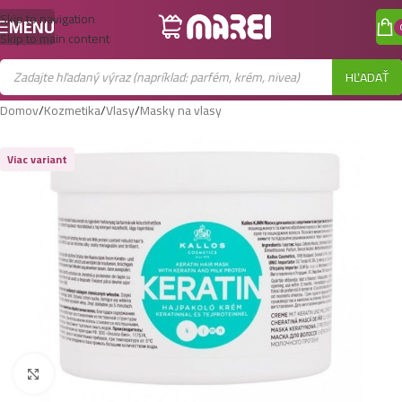
Skip to navigation
MENU
Skip to main content
HĽADAŤ
Domov
/
Kozmetika
/
Vlasy
/
Masky na vlasy
Viac variant
Zobraziť väčší obrázok