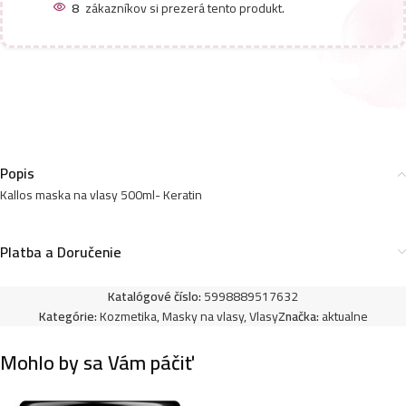
8
zákazníkov si prezerá tento produkt.
Kallos maska na vlasy 500ml- Pro-Tox – Cannabis
3,79
€
Kallos maska na vlasy 500ml- Pro-Tox
3,79
€
Popis
Kallos maska na vlasy 500ml- Keratin
Platba a Doručenie
Katalógové číslo:
5998889517632
Kategórie:
Kozmetika
,
Masky na vlasy
,
Vlasy
Značka:
aktualne
Mohlo by sa Vám páčiť