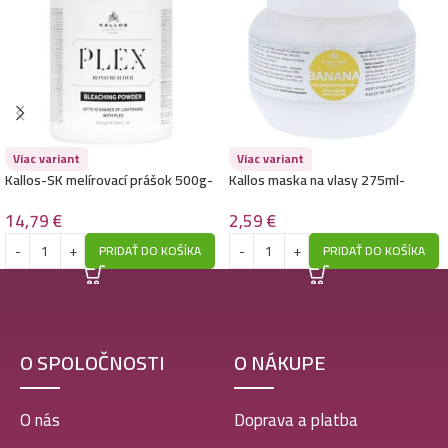
Viac variant
Viac variant
Kallos-SK melírovací prášok 500g-
Kallos maska na vlasy 275ml-
Plex
Banana
14,79
€
2,59
€
PRIDAŤ DO KOŠÍKA
PRIDAŤ DO KOŠÍKA
O SPOLOČNOSTI
O NÁKUPE
O nás
Doprava a platba