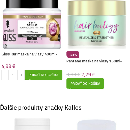
Gliss Kur maska na vlasy 400ml-
-43%
Brillo 2
Pantene maska na vlasy 160ml-
4,99
€
Hair Biology Meno Balance- pre
rednúce vlasy
3,99
€
2,29
€
PRIDAŤ DO KOŠÍKA
PRIDAŤ DO KOŠÍKA
Ďalšie produkty značky Kallos