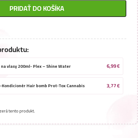
PRIDAŤ DO KOŠÍKA
produktu:
6,99
€
r na vlasy 200ml- Plex – Shine Water
3,77
€
l-Kondicionér Hair bomb Prot-Tox Cannabis
zerá tento produkt.