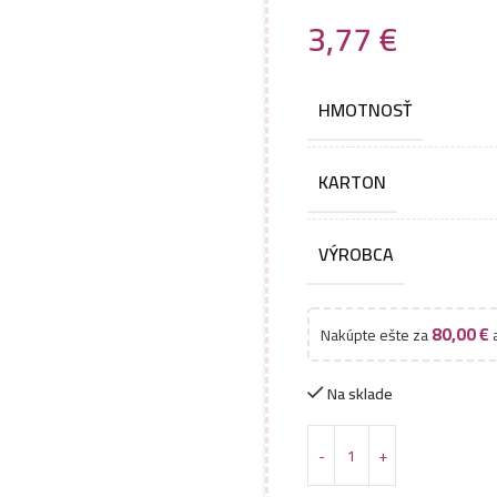
3,77
€
HMOTNOSŤ
KARTON
VÝROBCA
80,00
€
Nakúpte ešte za
a
Na sklade