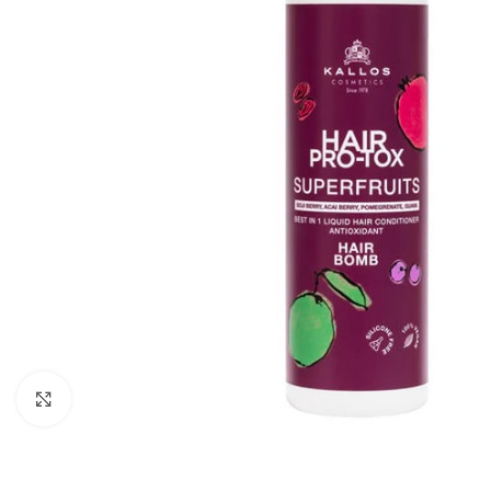
Zobraziť väčší obrázok