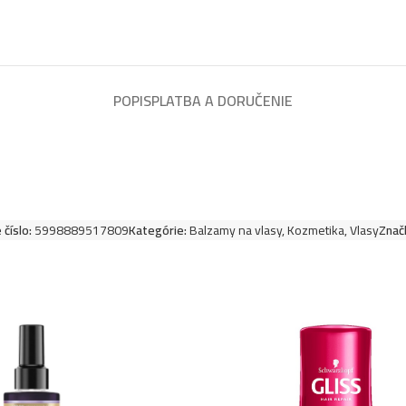
POPIS
PLATBA A DORUČENIE
 číslo:
5998889517809
Kategórie:
Balzamy na vlasy
,
Kozmetika
,
Vlasy
Znač