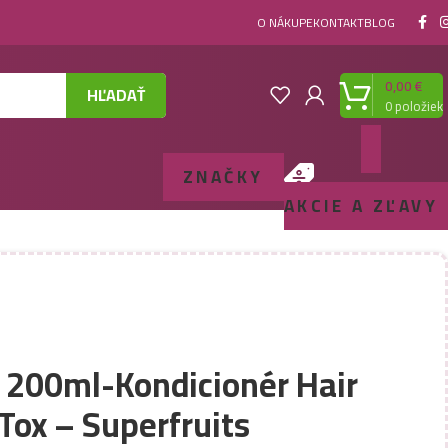
O NÁKUPE
KONTAKT
BLOG
0,00
€
HĽADAŤ
0
položiek
ZNAČKY
AKCIE A ZĽAVY
j 200ml-Kondicionér Hair
Tox – Superfruits