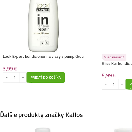
Look Expert kondicionér na vlasy s pumpičkou
Viac variant
900ml- Intensive Repair
Gliss Kur kondici
3,99
€
5,99
€
PRIDAŤ DO KOŠÍKA
P
Ďalšie produkty značky Kallos