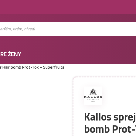
RE ŽENY
r Hair bomb Prot-Tox – Superfruits
Kallos spre
bomb Prot-