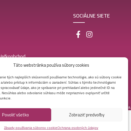
SOCIÁLNE SIETE
 Veľkoobchod
Táto webstránka používa súbory cookies
nie tých najlepších skúseností používame technológie, ako sú súbory cookie
 a/alebo prístup k informáciám o zariadení. Súhlas s týmito technológiami
pracovávať údaje, ako je správanie pri prehliadaní alebo jedinečné ID na
e. Nesúhlas alebo odvolanie súhlasu môže nepriaznivo ovplyvniť určité
funkcie.
Vytvorila digitálna agentúra
Ametica.
Povoliť všetko
Zobraziť predvoľby
Zásady používania súborov cookie
Ochrana osobných údajov