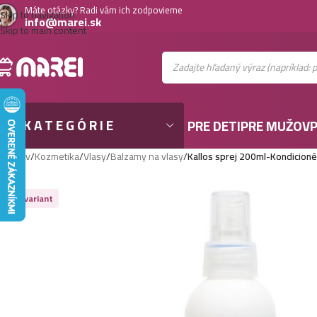
Máte otázky? Radi vám ich zodpovieme
Skip to navigation
info@marei.sk
Skip to main content
KATEGÓRIE
PRE DETI
PRE MUŽOV
P
Domov
/
Kozmetika
/
Vlasy
/
Balzamy na vlasy
/
Kallos sprej 200ml-Kondicioné
Viac variant