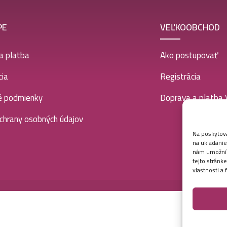
PE
VEĽKOOBCHOD
a platba
Ako postupovať
ia
Registrácia
é podmienky
Doprava a platba
chrany osobných údajov
Na poskytova
na ukladanie
nám umožní s
tejto stránk
vlastnosti a 