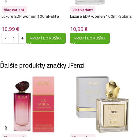
Viac variant
Viac variant
Luxure EDP women 100ml-Elite
Luxure EDP women 100ml-Solaris
Nombrado – (Chloé – Nomade) –
Pour Homme – (Bvlgari – Bvlgari
P1031
Homme) – P1029
10,99
€
10,99
€
PRIDAŤ DO KOŠÍKA
PRIDAŤ DO KOŠÍKA
Ďalšie produkty značky JFenzi