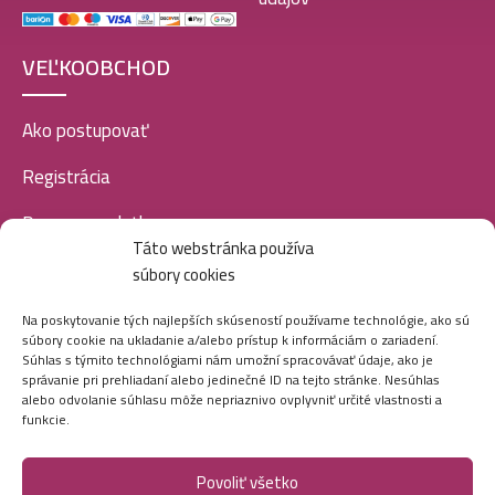
VEĽKOOBCHOD
Ako postupovať
Registrácia
Doprava a platba
Táto webstránka používa
Veľkoobchod
súbory cookies
SOCIÁLNE SIETE
Na poskytovanie tých najlepších skúseností používame technológie, ako sú
súbory cookie na ukladanie a/alebo prístup k informáciám o zariadení.
Súhlas s týmito technológiami nám umožní spracovávať údaje, ako je
správanie pri prehliadaní alebo jedinečné ID na tejto stránke. Nesúhlas
alebo odvolanie súhlasu môže nepriaznivo ovplyvniť určité vlastnosti a
funkcie.
Povoliť všetko
Marei.sk - Všetky práva vyhradené - 2026