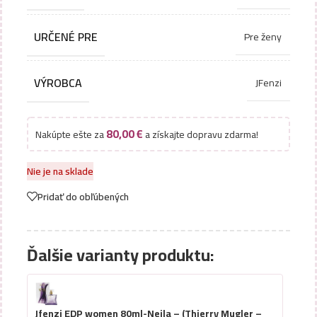
URČENÉ PRE
Pre ženy
VÝROBCA
JFenzi
80,00
€
Nakúpte ešte za
a získajte dopravu zdarma!
Nie je na sklade
Pridať do obľúbených
Ďalšie varianty produktu:
Jfenzi EDP women 80ml-Neila – (Thierry Mugler –