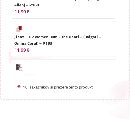
Alien) – P160
11,99
€
Jfenzi EDP women 80ml-One Pearl – (Bvlgari –
Omnia Coral) – P193
11,99
€
Jfenzi EDP women 80ml-Goddess in the Garden –
(Ariana Grande – God is a Woman) – P175
10
zákazníkov si prezerá tento produkt.
11,99
€
Jfenzi EDP women 80ml-Los angeles – (Mugler –
Angel) – P159
11,99
€