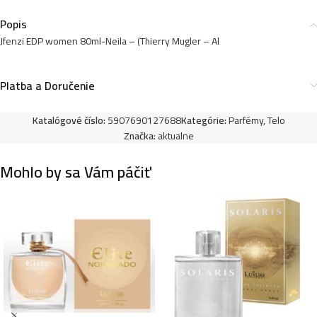
Popis
Jfenzi EDP women 80ml-Neila – (Thierry Mugler – Al
Platba a Doručenie
Katalógové číslo:
5907690127688
Kategórie:
Parfémy
,
Telo
Značka:
aktualne
Mohlo by sa Vám páčiť