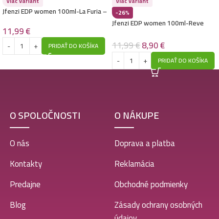
Viac variant
Viac variant
Jfenzi EDP women 100ml-La Furia –
-26%
(Carolina Herrera – La Bomba) –
Jfenzi EDP women 100ml-Reve
P204
11,99
€
Elisée – (Roja – Elixir Pour Femme)
– P196
11,99
€
8,90
€
PRIDAŤ DO KOŠÍKA
PRIDAŤ DO KOŠÍKA
O SPOLOČNOSTI
O NÁKUPE
O nás
Doprava a platba
Kontakty
Reklamácia
Predajne
Obchodné podmienky
Blog
Zásady ochrany osobných
údajov