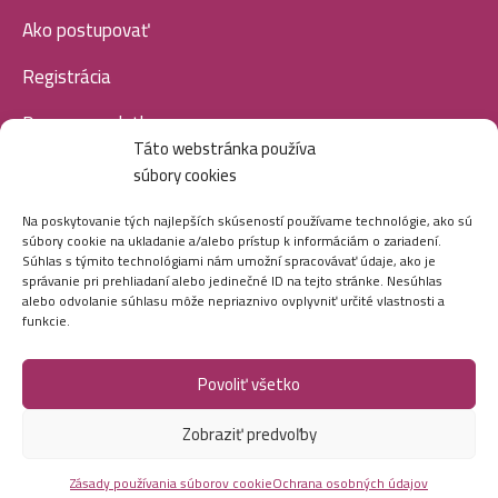
Ako postupovať
Registrácia
Doprava a platba
Táto webstránka používa
Veľkoobchod
súbory cookies
SOCIÁLNE SIETE
Na poskytovanie tých najlepších skúseností používame technológie, ako sú
súbory cookie na ukladanie a/alebo prístup k informáciám o zariadení.
Súhlas s týmito technológiami nám umožní spracovávať údaje, ako je
správanie pri prehliadaní alebo jedinečné ID na tejto stránke. Nesúhlas
alebo odvolanie súhlasu môže nepriaznivo ovplyvniť určité vlastnosti a
funkcie.
Povoliť všetko
Marei.sk - Všetky práva vyhradené - 2026
Zobraziť predvoľby
Vytvorila digitálna agentúra
Ametica.
Zásady používania súborov cookie
Ochrana osobných údajov