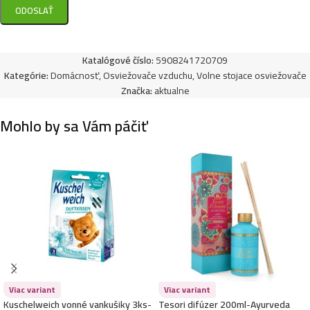
Katalógové číslo:
5908241720709
Kategórie:
Domácnosť
,
Osviežovače vzduchu
,
Volne stojace osviežovače
Značka:
aktualne
Mohlo by sa Vám páčiť
Viac variant
Viac variant
Kuschelweich vonné vankušiky 3ks-
Tesori difúzer 200ml-Ayurveda