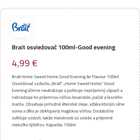
Brait osviežovač 100ml-Good evening
4,99
€
Brait Home Sweet Home Good Evening Air Flavour 100ml
Osviežovač vzduchu „Brait“ „Home Sweet Home“ Good
Evening účinne neutralizuje a pohlcuje nepríjemný zápach a
nahradzuje ho príjemnou vôňou levandule, pačuli a lesného
machu. Obsahuje prírodné éterické oleje, vďaka ktorým silne
vonia a dlho je obklopený magickou vôňou. Dodatočne
zvlhčuje vzduch, takže miestnosti sú svieže a príjemné
niekoľko týždňov. Kapacita: 100ml