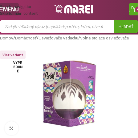
Skip to navigation
MENU
Skip to main content
HĽADAŤ
Domov
/
Domácnosť
/
Osviežovače vzduchu
/
Volne stojace osviežovače
Viac variant
VYPR
EDAN
É
Zobraziť väčší obrázok