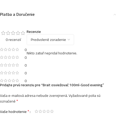
4,49
€
Platba a Doručenie
Brait difuzer vonné tyčinky náhradná náplň 100ml-
Premium- Midnight Dream
Recenzie
4,49
€
0 recenzií
0
Nikto zatiaľ nepridal hodnotenie.
0
Brait difuzer vonné tyčinky 100ml- Premium- Green
0
Sensation
5,99
€
0
0
Pridajte prvú recenziu pre “Brait osviežovač 100ml-Good evening”
Brait difuzer vonné tyčinky 100ml- Premium- Pastel
Vaša e-mailová adresa nebude zverejnená.
Vyžadované polia sú
Rose
*
označené
5,99
€
*
Vaše hodnotenie