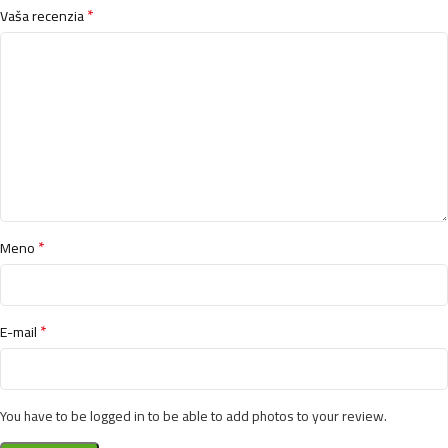
*
Vaša recenzia
Brait difuzer vonné tyčinky 100ml- Premium-
Midnight Dream
5,99
€
Brait difuzer vonné tyčinky 100ml- Premium- Secret
Love
5,99
€
*
Meno
Brait difuzer vonné tyčinky 100ml- Premium- Night
*
E-mail
Touch
5,99
€
You have to be logged in to be able to add photos to your review.