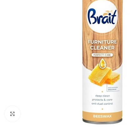
Zobraziť väčší obrázok