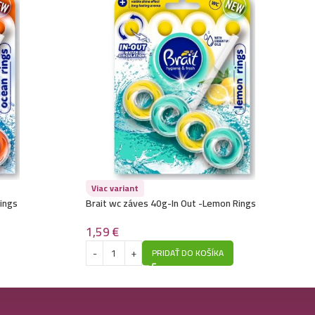
Viac variant
ings
Brait wc záves 40g-In Out -Lemon Rings
1,59
€
PRIDAŤ DO KOŠÍKA