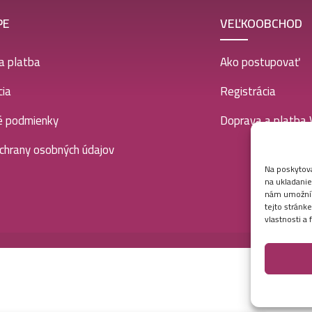
PE
VEĽKOOBCHOD
a platba
Ako postupovať
ia
Registrácia
é podmienky
Doprava a platba
chrany osobných údajov
Na poskytova
na ukladanie
nám umožní s
tejto stránk
vlastnosti a 