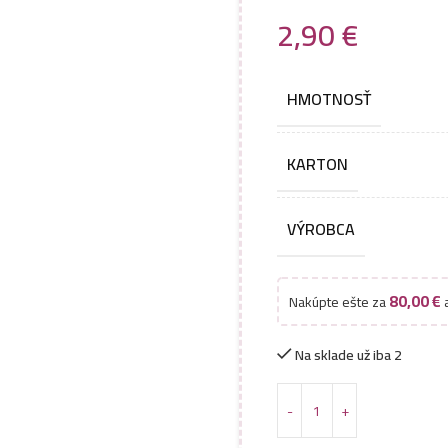
2,90
€
HMOTNOSŤ
KARTON
VÝROBCA
80,00
€
Nakúpte ešte za
a
Na sklade už iba 2