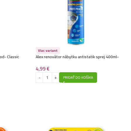
Viac variant
od- Classic
Alex renovátor nábytku antistatik sprej 400ml-
Všetky povrchy – Jasmín a korenie (NOVY DESIGN)
4,99
€
PRIDAŤ DO KOŠÍKA