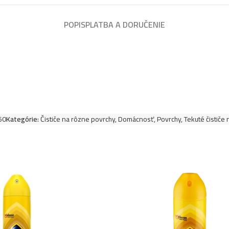
POPIS
PLATBA A DORUČENIE
60
Kategórie:
Čističe na rôzne povrchy
,
Domácnosť
,
Povrchy
,
Tekuté čističe