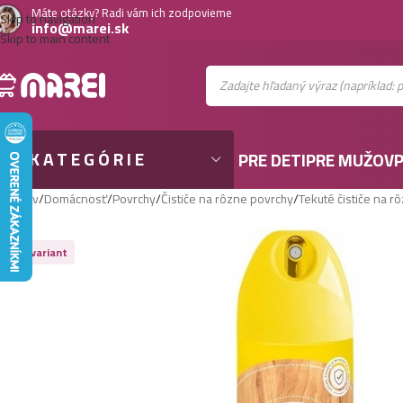
Máte otázky? Radi vám ich zodpovieme
Skip to navigation
info@marei.sk
Skip to main content
KATEGÓRIE
PRE DETI
PRE MUŽOV
P
Domov
/
Domácnosť
/
Povrchy
/
Čističe na rôzne povrchy
/
Tekuté čističe na r
Viac variant