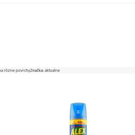
 na rôzne povrchy
Značka:
aktualne