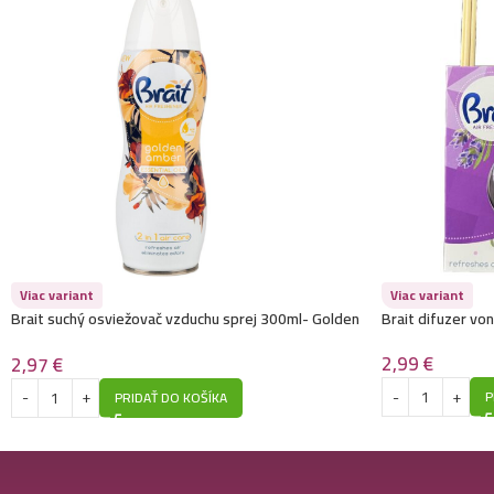
Viac variant
Viac variant
Brait suchý osviežovač vzduchu sprej 300ml- Golden
Brait difuzer vo
Amber
2,99
€
2,97
€
P
PRIDAŤ DO KOŠÍKA