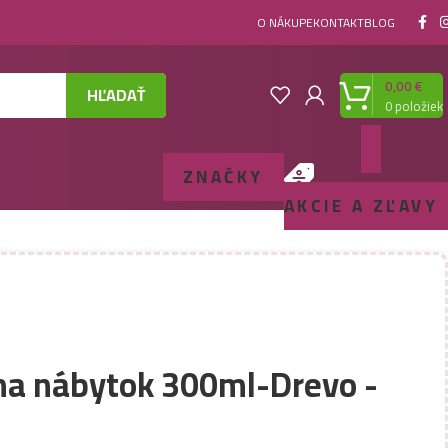
O NÁKUPE
KONTAKT
BLOG
0,00
€
HĽADAŤ
0
položiek
ZNAČKY
AKCIE A ZĽAVY
 na nábytok 300ml-Drevo -