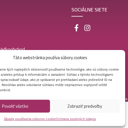
SOCIÁLNE SIETE
 Veľkoobchod
Táto webstránka používa súbory cookies
nie tých najlepších skúseností používame technológie, ako sú súbory cookie
 a/alebo prístup k informáciám o zariadení. Súhlas s týmito technológiami
pracovávať údaje, ako je správanie pri prehliadaní alebo jedinečné ID na
e. Nesúhlas alebo odvolanie súhlasu môže nepriaznivo ovplyvniť určité
funkcie.
Vytvorila digitálna agentúra
Ametica.
Povoliť všetko
Zobraziť predvoľby
Zásady používania súborov cookie
Ochrana osobných údajov