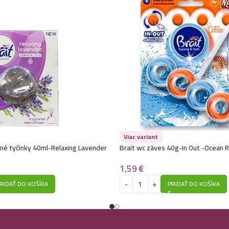
Viac variant
nné tyčinky 40ml-Relaxing Lavender
Brait wc záves 40g-In Out -Ocean R
1,59
€
RIDAŤ DO KOŠÍKA
PRIDAŤ DO KOŠÍKA