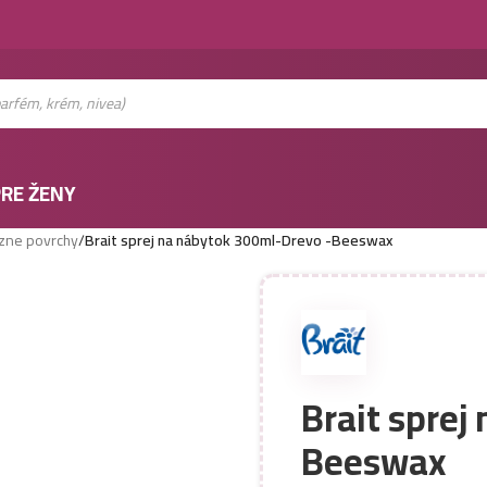
RE ŽENY
ôzne povrchy
/
Brait sprej na nábytok 300ml-Drevo -Beeswax
Brait sprej
Beeswax