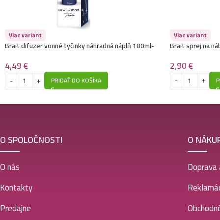
Viac variant
Viac variant
Brait difuzer vonné tyčinky náhradná náplň 100ml-
Brait sprej na 
Premium- Golden Lake
2,90
€
4,49
€
P
PRIDAŤ DO KOŠÍKA
O SPOLOČNOSTI
O NÁKU
O nás
Doprava 
Kontakty
Reklamác
Predajne
Obchodn