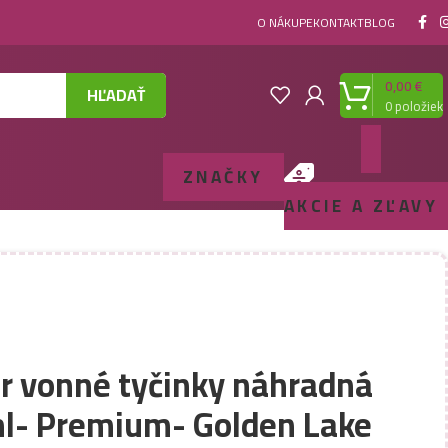
O NÁKUPE
KONTAKT
BLOG
0,00
€
HĽADAŤ
0
položiek
ZNAČKY
AKCIE A ZĽAVY
er vonné tyčinky náhradná
l- Premium- Golden Lake