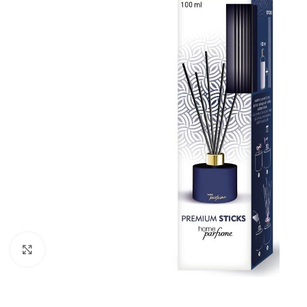
Zobraziť väčší obrázok