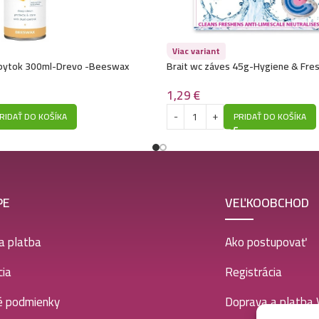
Viac variant
nábytok 300ml-Drevo -Beeswax
Brait wc záves 45g-Hygiene & Fre
1,29
€
RIDAŤ DO KOŠÍKA
PRIDAŤ DO KOŠÍKA
PE
VEĽKOOBCHOD
a platba
Ako postupovať
ia
Registrácia
é podmienky
Doprava a platba