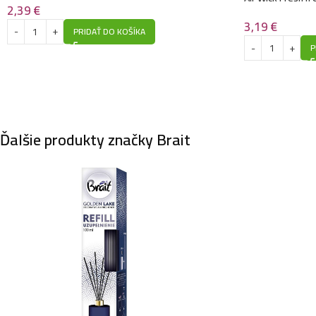
2,39
€
3,19
€
PRIDAŤ DO KOŠÍKA
P
Ďalšie produkty značky Brait