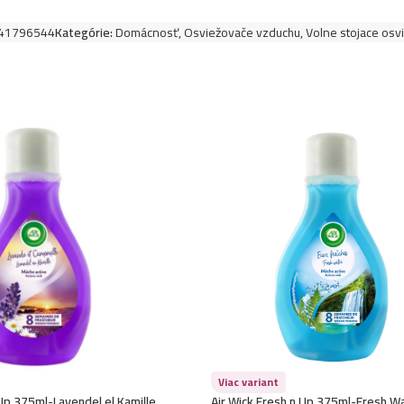
41796544
Kategórie:
Domácnosť
,
Osviežovače vzduchu
,
Volne stojace osv
Viac variant
 Up 375ml-Lavendel el Kamille
Air Wick Fresh n Up 375ml-Fresh W