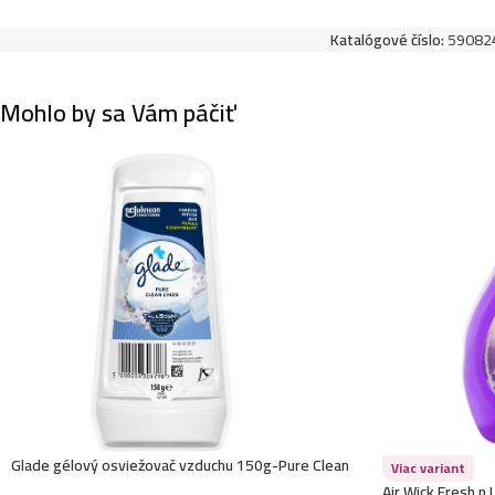
Katalógové číslo:
59082
Mohlo by sa Vám páčiť
Glade gélový osviežovač vzduchu 150g-Pure Clean
Viac variant
Linen
Air Wick Fresh n