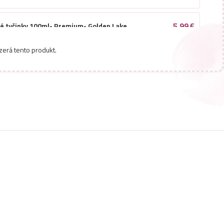
5,99
€
né tyčinky 100ml- Premium- Golden Lake
zerá tento produkt.
5,99
€
né tyčinky 100ml- Premium- Golden Valley
né tyčinky 100ml- Premium- Midnight
5,99
€
5,99
€
né tyčinky 100ml- Premium- Secret Love
5,99
€
né tyčinky 100ml- Premium- Night Touch