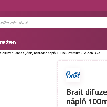
RE ŽENY
it difuzer vonné tyčinky náhradná náplň 100ml- Premium- Golden Lake
Brait difuz
náplň 100m