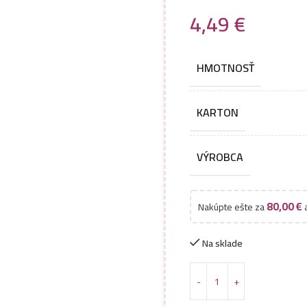
4,49
€
HMOTNOSŤ
KARTON
VÝROBCA
80,00
€
Nakúpte ešte za
a
Na sklade