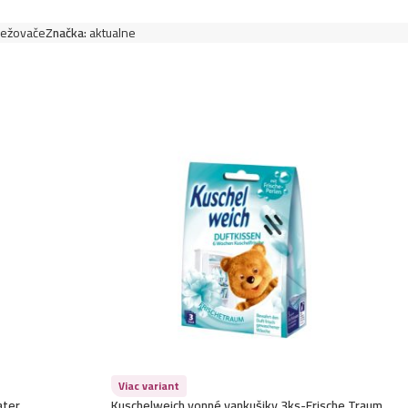
iežovače
Značka:
aktualne
Viac variant
ater
Kuschelweich vonné vankušiky 3ks-Frische Traum