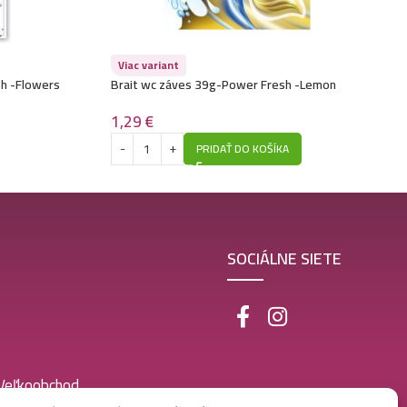
Viac variant
sh -Flowers
Brait wc záves 39g-Power Fresh -Lemon
1,29
€
PRIDAŤ DO KOŠÍKA
SOCIÁLNE SIETE
 Veľkoobchod