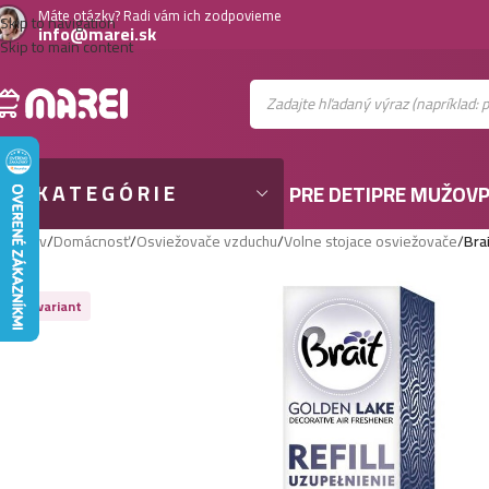
Máte otázky? Radi vám ich zodpovieme
Skip to navigation
info@marei.sk
Skip to main content
KATEGÓRIE
PRE DETI
PRE MUŽOV
P
Domov
/
Domácnosť
/
Osviežovače vzduchu
/
Volne stojace osviežovače
/
Bra
Viac variant