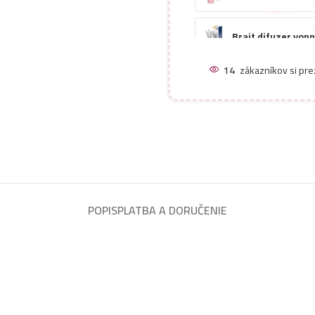
Brait difuzer von
14
zákazníkov si pre
Brait difuzer von
Brait difuzer von
Dream
Brait difuzer von
POPIS
PLATBA A DORUČENIE
Brait difuzer von