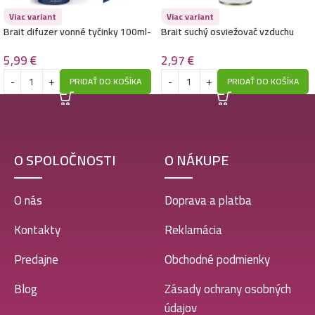
Viac variant
Viac variant
Brait suchý osviežovač vzduchu sprej 300ml- Purple
Brait difuzer vonné tyčinky 100ml-
Brait suchý osviežovač vzduchu
Lips
Premium- Golden Lake
sprej 300ml- Golden Amber
2,97
€
5,99
€
2,97
€
PRIDAŤ DO KOŠÍKA
PRIDAŤ DO KOŠÍKA
Brait suchý osviežovač vzduchu sprej 300ml-
Serenity
2,97
€
O SPOLOČNOSTI
O NÁKUPE
O nás
Doprava a platba
Kontakty
Reklamácia
Predajne
Obchodné podmienky
Blog
Zásady ochrany osobných
údajov