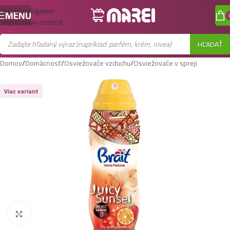
Skip to navigation
MENU
Skip to main content
HĽADAŤ
Domov
/
Domácnosť
/
Osviežovače vzduchu
/
Osviežovače v spreji
Viac variant
Zobraziť väčší obrázok