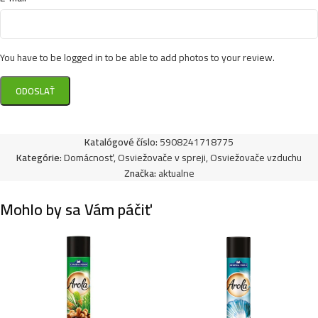
Brait suchý osviežovač vzduchu sprej 300ml-
Hollywood Glamour
2,97
€
You have to be logged in to be able to add photos to your review.
Brait suchý osviežovač vzduchu sprej 300ml- Choco
Dream
2,97
€
Katalógové číslo:
5908241718775
Kategórie:
Domácnosť
,
Osviežovače v spreji
,
Osviežovače vzduchu
Značka:
aktualne
Brait suchý osviežovač vzduchu sprej 300ml-
Mohlo by sa Vám páčiť
Relaxing
2,97
€
Brait suchý osviežovač vzduchu sprej 300ml- Moon
Garden
2,97
€