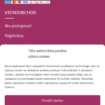
VEĽKOOBCHOD
Ako postupovať
Registrácia
Doprava a platba
Táto webstránka používa
Veľkoobchod
súbory cookies
SOCIÁLNE SIETE
Na poskytovanie tých najlepších skúseností používame technológie, ako sú
súbory cookie na ukladanie a/alebo prístup k informáciám o zariadení.
Súhlas s týmito technológiami nám umožní spracovávať údaje, ako je
správanie pri prehliadaní alebo jedinečné ID na tejto stránke. Nesúhlas
alebo odvolanie súhlasu môže nepriaznivo ovplyvniť určité vlastnosti a
funkcie.
Povoliť všetko
Marei.sk - Všetky práva vyhradené - 2026