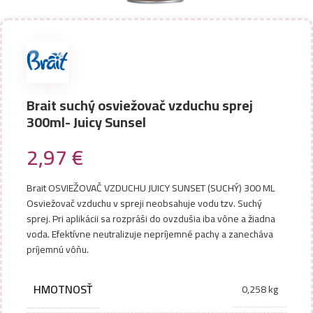
Brait suchý osviežovač vzduchu sprej
300ml- Juicy Sunsel
2,97
€
Brait OSVIEŽOVAČ VZDUCHU JUICY SUNSET (SUCHÝ) 300 ML
Osviežovač vzduchu v spreji neobsahuje vodu tzv. Suchý
sprej. Pri aplikácii sa rozpráši do ovzdušia iba vône a žiadna
voda. Efektívne neutralizuje nepríjemné pachy a zanecháva
príjemnú vôňu.
HMOTNOSŤ
0,258 kg