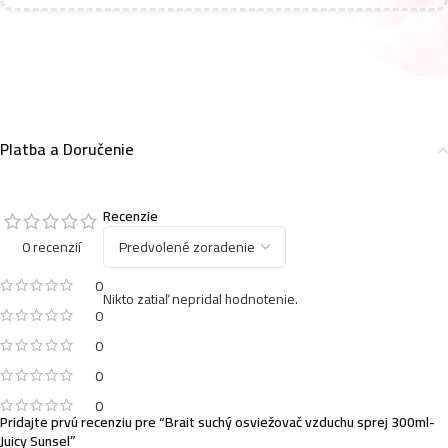
Lavender
2,19
€
Brait osviežovač vzduchu sprej 300ml- Lily of the
Platba a Doručenie
Valley
2,19
€
Recenzie
0 recenzií
Brait osviežovač vzduchu sprej 300ml- Oriental
Garden
0
Nikto zatiaľ nepridal hodnotenie.
2,19
€
0
0
0
Brait osviežovač vzduchu sprej 300ml- Fresh Linen
0
2,19
€
Pridajte prvú recenziu pre “Brait suchý osviežovač vzduchu sprej 300ml-
Juicy Sunsel”