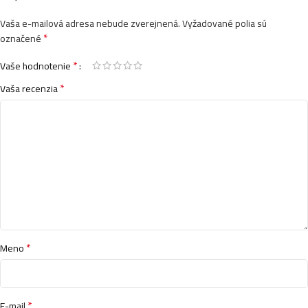
Vaša e-mailová adresa nebude zverejnená.
Vyžadované polia sú
*
Brait osviežovač vzduchu sprej 300ml- Ocean
označené
Breeze
*
Vaše hodnotenie
2,19
€
*
Vaša recenzia
Brait suchý osviežovač vzduchu sprej 300ml- Golden
Amber
2,97
€
Brait suchý osviežovač vzduchu sprej 300ml-
Zanzibar Vibes
*
Meno
2,97
€
*
E-mail