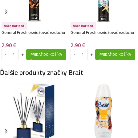
Viac variant
Viac variant
Brait suchý osviežovač vzduchu sprej 300ml- Pink
General Fresh osviežovač vzduchu
General Fresh osviežovač vzduchu
Party
sprej 400ml-Forest
sprej 400ml-Sea
2,97
€
2,90
€
2,90
€
PRIDAŤ DO KOŠÍKA
PRIDAŤ DO KOŠÍKA
Brait suchý osviežovač vzduchu sprej 300ml- Cold
Ďalšie produkty značky Brait
Alaska
2,97
€
Brait suchý osviežovač vzduchu sprej 300ml- Dry
Glamor
2,97
€