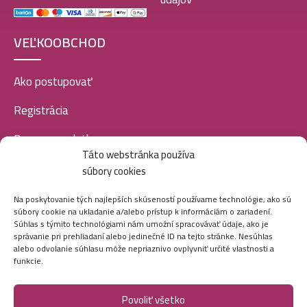
VEĽKOOBCHOD
Ako postupovať
Registrácia
Doprava a platba
Táto webstránka používa
Veľkoobchod
súbory cookies
SOCIÁLNE SIETE
Na poskytovanie tých najlepších skúseností používame technológie, ako sú
súbory cookie na ukladanie a/alebo prístup k informáciám o zariadení.
Súhlas s týmito technológiami nám umožní spracovávať údaje, ako je
správanie pri prehliadaní alebo jedinečné ID na tejto stránke. Nesúhlas
alebo odvolanie súhlasu môže nepriaznivo ovplyvniť určité vlastnosti a
funkcie.
Povoliť všetko
Marei.sk - Všetky práva vyhradené - 2026