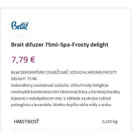
Brait difuzer 75ml-Spa-Frosty delight
7,79
€
Brait DEKORATÍVNY OSVIEŽOVAČ VZDUCHU AROMA FROSTY
DELIGHT 75 ML
Dekoratívny osviežovač vzduchu. Vôňa Frosty Delight je
neobvyklá kombinácia vôní citrónovej trávy a čerstvej bazalky
kúpanej v eukalyptovom olej. V základe sa ukrýva ružová
pelargónia a levandula. Všetko dopĺňa vôňa mäty a anízu.
HMOTNOSŤ
0,250 kg