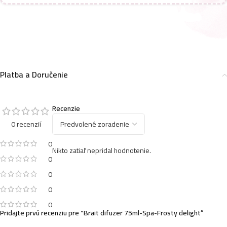
Brait Magic flowers osviežovač vzduchu 75ml-Aqua
flower
4,49
€
Platba a Doručenie
Brait Magic flowers osviežovač vzduchu 75ml-Lovely
sweet berries
Recenzie
4,49
€
0 recenzií
0
Nikto zatiaľ nepridal hodnotenie.
0
0
0
0
Pridajte prvú recenziu pre “Brait difuzer 75ml-Spa-Frosty delight”