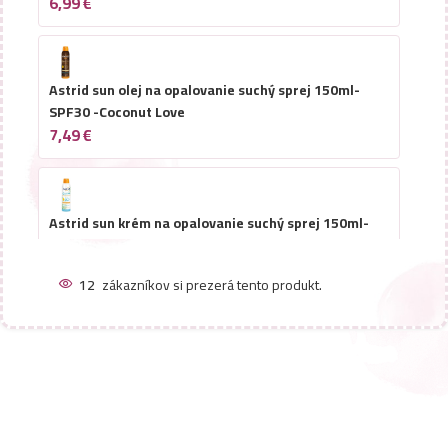
6,99
€
Astrid sun olej na opalovanie suchý sprej 150ml-
SPF30 -Coconut Love
7,49
€
Astrid sun krém na opalovanie suchý sprej 150ml-
SPF50 -Coconut Love -Neviditeľný
7,99
€
12
zákazníkov si prezerá tento produkt.
Astrid sun krém na opalovanie sprej 150ml- SPF50+
-Sensitive
6,99
€