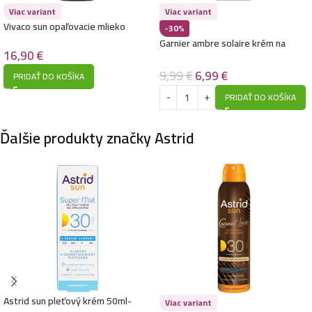
Viac variant
Viac variant
Vivaco sun opaľovacie mlieko
-30%
200ml-SPF50 – Argan Bronz Oil
Garnier ambre solaire krém na
16,90
€
opalovanie v spreji 200ml- SPF30
9,99
€
6,99
€
PRIDAŤ DO KOŠÍKA
PRIDAŤ DO KOŠÍKA
Ďalšie produkty značky Astrid
Astrid sun pleťový krém 50ml-
Viac variant