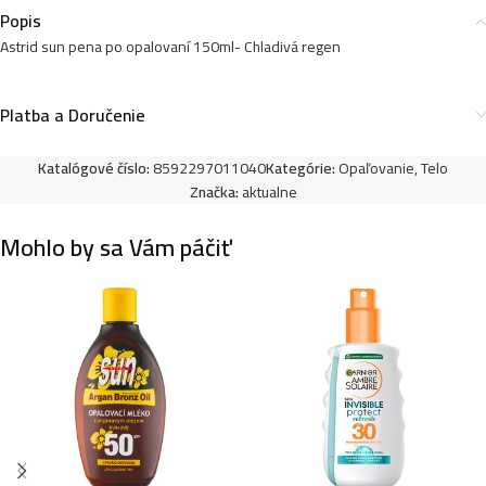
Popis
Astrid sun olej na opalovanie suchý sprej 150ml-
Astrid sun pena po opalovaní 150ml- Chladivá regen
SPF20 -Coconut Love
6,49
€
Platba a Doručenie
Katalógové číslo:
8592297011040
Kategórie:
Opaľovanie
,
Telo
Astrid sun kids krém na opalovanie sprej 150ml-
Značka:
aktualne
SPF50+ -Sensitive
8,49
€
Mohlo by sa Vám páčiť