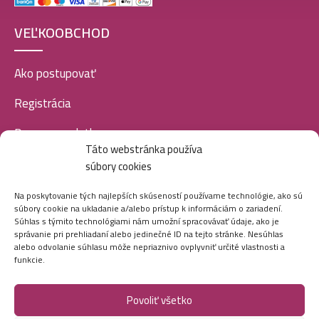
VEĽKOOBCHOD
Ako postupovať
Registrácia
Doprava a platba
Táto webstránka používa
Veľkoobchod
súbory cookies
SOCIÁLNE SIETE
Na poskytovanie tých najlepších skúseností používame technológie, ako sú
súbory cookie na ukladanie a/alebo prístup k informáciám o zariadení.
Súhlas s týmito technológiami nám umožní spracovávať údaje, ako je
správanie pri prehliadaní alebo jedinečné ID na tejto stránke. Nesúhlas
alebo odvolanie súhlasu môže nepriaznivo ovplyvniť určité vlastnosti a
funkcie.
Povoliť všetko
Marei.sk - Všetky práva vyhradené - 2026