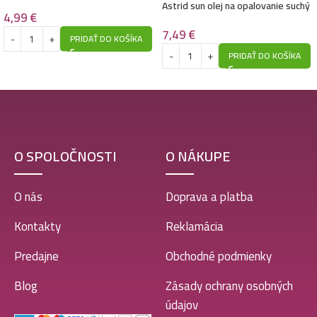
SPF30 -Super mat
Astrid sun olej na opalovanie suchý
4,99
€
sprej 150ml- SPF30 -Coconut Love
7,49
€
PRIDAŤ DO KOŠÍKA
PRIDAŤ DO KOŠÍKA
O SPOLOČNOSTI
O NÁKUPE
O nás
Doprava a platba
Kontakty
Reklamácia
Predajne
Obchodné podmienky
Blog
Zásady ochrany osobných
údajov